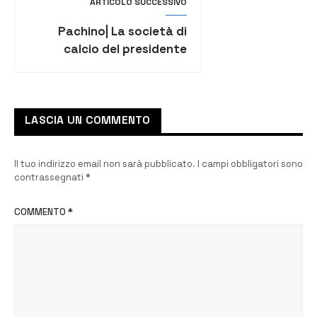
ARTICOLO SUCCESSIVO
Pachino| La società di
calcio del presidente
Accaputo riparte dalla
Prima categoria
LASCIA UN COMMENTO
Il tuo indirizzo email non sarà pubblicato.
I campi obbligatori sono
contrassegnati
*
COMMENTO
*