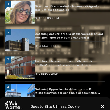
1
Siracusa | Si è insediata la nuova dirigente
dell’Ufficio scolastico
6 FEBBRAIO 2024
2
Catania | Assunzioni alla StMicroelectronics:
posizioni aperte e come candidarsi
12 GENNAIO 2024
3
Pachino | Mancano docenti alla scuola
“Calleri”: requisiti e come candidarsi
18 GENNAIO 2024
4
Catania | Opportunità di lavoro con St
Microelectronics: centinaia di assunzioni
previste
28 MARZO 2024
Questo Sito Utilizza Cookie