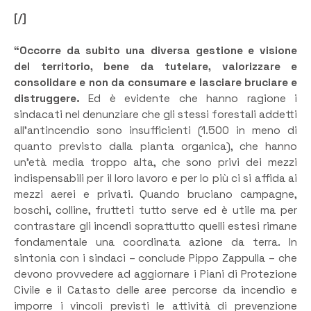
[/]
“Occorre da subito una diversa gestione e visione
del territorio, bene da tutelare, valorizzare e
consolidare e non da consumare e lasciare bruciare e
distruggere.
Ed è evidente che hanno ragione i
sindacati nel denunziare che gli stessi forestali addetti
all’antincendio sono insufficienti (1.500 in meno di
quanto previsto dalla pianta organica), che hanno
un’età media troppo alta, che sono privi dei mezzi
indispensabili per il loro lavoro e per lo più ci si affida ai
mezzi aerei e privati. Quando bruciano campagne,
boschi, colline, frutteti tutto serve ed è utile ma per
contrastare gli incendi soprattutto quelli estesi rimane
fondamentale una coordinata azione da terra. In
sintonia con i sindaci – conclude Pippo Zappulla – che
devono provvedere ad aggiornare i Piani di Protezione
Civile e il Catasto delle aree percorse da incendio e
imporre i vincoli previsti le attività di prevenzione