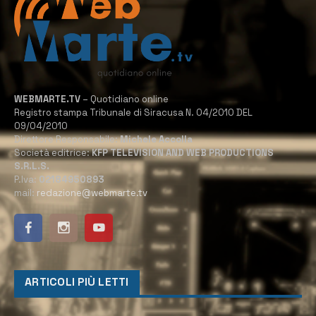
WEBMARTE.TV
– Quotidiano online
Registro stampa Tribunale di Siracusa N. 04/2010 DEL
09/04/2010
Direttore Responsabile:
Michele Accolla
Società editrice:
KFP TELEVISION AND WEB PRODUCTIONS
S.R.L.S.
P.Iva:
02184950893
mail:
redazione@webmarte.tv
ARTICOLI PIÙ LETTI