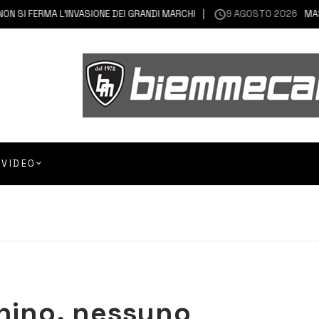
I FERMA L’INVASIONE DEI GRANDI MARCHI
9 AGOSTO 2026
MASCALI
VIDEO
chino, nessuno