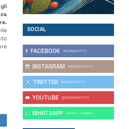
gli
nza
re.
SOCIAL
lle
sto
ere
FACEBOOK
WEBMARTETV
INSTAGRAM
WEBMARTE.TV
TWITTER
WEBMARTETV
YOUTUBE
@WEBMARTETV
WHATSAPP
‎SEGUI IL CANALE