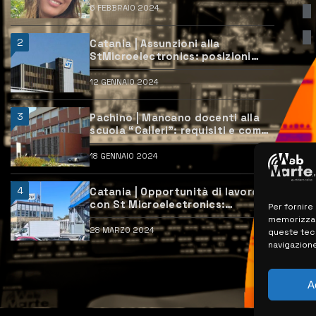
6 FEBBRAIO 2024
2
Catania | Assunzioni alla
StMicroelectronics: posizioni
aperte e come candidarsi
12 GENNAIO 2024
3
Pachino | Mancano docenti alla
scuola “Calleri”: requisiti e come
candidarsi
18 GENNAIO 2024
4
Catania | Opportunità di lavoro
con St Microelectronics:
Per fornire
centinaia di assunzioni previste
memorizzare
28 MARZO 2024
queste tec
navigazione
A