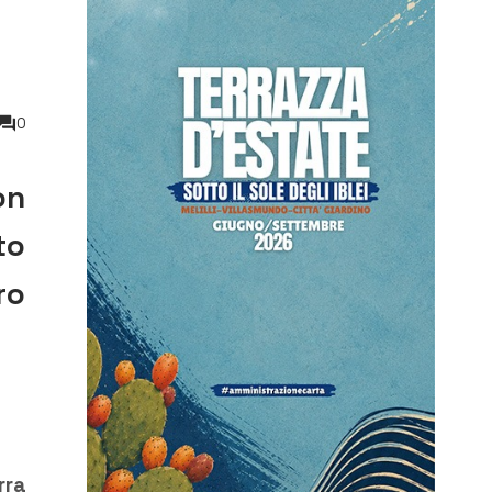
0
on
to
ro
rra