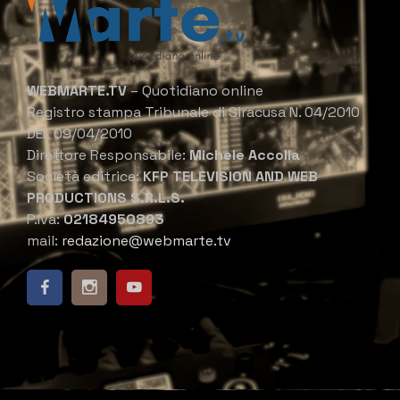
WEBMARTE.TV
– Quotidiano online
Registro stampa Tribunale di Siracusa N. 04/2010
DEL 09/04/2010
Direttore Responsabile:
Michele Accolla
Società editrice:
KFP TELEVISION AND WEB
PRODUCTIONS S.R.L.S.
P.Iva:
02184950893
mail:
redazione@webmarte.tv