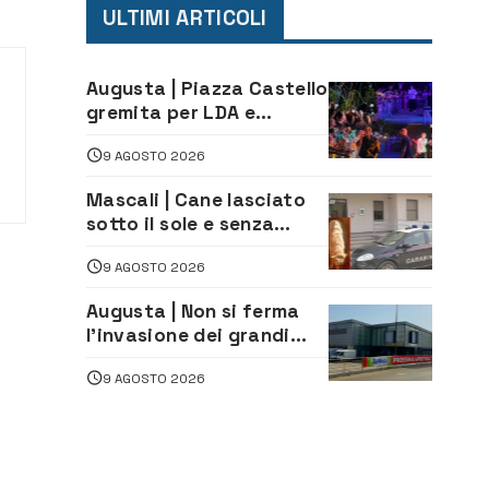
ULTIMI ARTICOLI
Augusta | Piazza Castello
gremita per LDA e
Aka7even: musica, colori
9 AGOSTO 2026
ed emozioni per
“Augusta d’Estate”
Mascali | Cane lasciato
sotto il sole e senza
acqua: Carabinieri
9 AGOSTO 2026
denunciano proprietario
Augusta | Non si ferma
l’invasione dei grandi
marchi
9 AGOSTO 2026