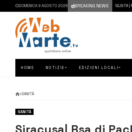
BREAKING NEWS
DOMENICA 9 AGOSTO 2026
9 AGOSTO 2026
AUGUSTA | NON S
HOME
NOTIZIE
EDIZIONI LOCALI
SANITÀ
SANITÀ
Siracusa| Rsa di Pa