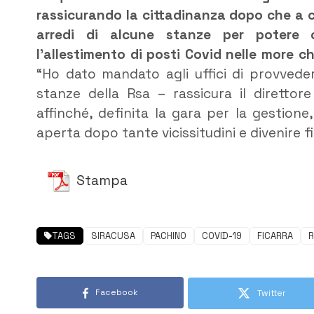
rassicurando la cittadinanza dopo che a c
arredi di alcune stanze per potere c
l’allestimento di posti Covid nelle more 
“Ho dato mandato agli uffici di provvedere
stanze della Rsa – rassicura il diretto
affinché, definita la gara per la gestion
aperta dopo tante vicissitudini e divenire f
Stampa
TAGS
SIRACUSA
PACHINO
COVID-19
FICARRA
Facebook
Twitter