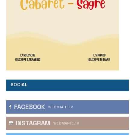
SOCIAL
FACEBOOK
WEBMARTETV
INSTAGRAM
WEBMARTE.TV