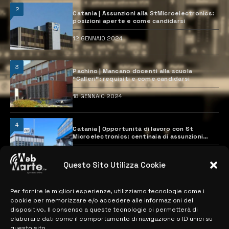
2
Catania | Assunzioni alla StMicroelectronics:
posizioni aperte e come candidarsi
12 GENNAIO 2024
3
Pachino | Mancano docenti alla scuola
“Calleri”: requisiti e come candidarsi
18 GENNAIO 2024
4
Catania | Opportunità di lavoro con St
Microelectronics: centinaia di assunzioni
previste
28 MARZO 2024
Questo Sito Utilizza Cookie
Per fornire le migliori esperienze, utilizziamo tecnologie come i
MAPPA DEL SITO
cookie per memorizzare e/o accedere alle informazioni del
dispositivo. Il consenso a queste tecnologie ci permetterà di
> NOTIZIE
elaborare dati come il comportamento di navigazione o ID unici su
questo sito.