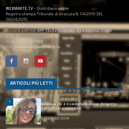
WEBMARTE.TV
– Quotidiano online
Registro stampa Tribunale di Siracusa N. 04/2010 DEL
09/04/2010
Direttore Responsabile:
Michele Accolla
Società editrice:
KFP TELEVISION AND WEB PRODUCTIONS
S.R.L.S.
P.Iva:
02184950893
mail:
redazione@webmarte.tv
ARTICOLI PIÙ LETTI
1
Siracusa | Si è insediata la nuova dirigente
dell’Ufficio scolastico
6 FEBBRAIO 2024