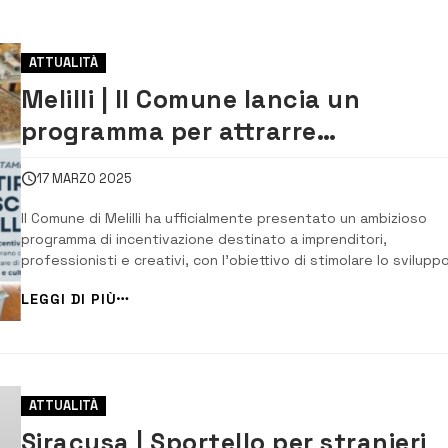
ATTUALITÀ
Melilli | Il Comune lancia un
programma per attrarre
imprenditori e professionisti
17 MARZO 2025
Il Comune di Melilli ha ufficialmente presentato un ambizioso
programma di incentivazione destinato a imprenditori,
professionisti e creativi, con l’obiettivo di stimolare lo svilupp
economico e sociale del territorio. L’iniziativa, intitolata
LEGGI DI PIÙ
“Un’opportunità unica per investire e crescere a Melilli”, mira a 
cresce...
ATTUALITÀ
Siracusa | Sportello per stranieri