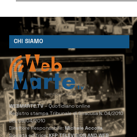
CHI SIAMO
WEBMARTE.TV
– Quotidiano online
Registro stampa Tribunale di Siracusa N. 04/2010
DEL 09/04/2010
Direttore Responsabile:
Michele Accolla
Società editrice:
KFP TELEVISION AND WEB