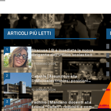
non si ferma l’attività d...
ARTICOLI PIÙ LETTI
1
Siracusa | Si è insediata la nuova
dirigente dell’Ufficio scolastico
6 FEBBRAIO 2024
2
Catania | Assunzioni alla
StMicroelectronics: posizioni
aperte e come candidarsi
12 GENNAIO 2024
3
Pachino | Mancano docenti alla
scuola “Calleri”: requisiti e come