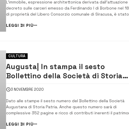
L’immobile, espressione architettonica derivata dall’attuazione
decreto sulle carceri emesso da Ferdinando I di Borbone nel 18
di proprietà del Libero Consorzio comunale di Siracusa, è stato
posto sotto sequestro per motivi precauzionali, in pieno stato
LEGGI DI PIÙ
abbandono e grave deterioramento. [/] L’attività d’indagine,
coordinata dal Proc...
CULTURA
Augusta| In stampa il sesto
Bollettino della Società di Storia
Patria ricco di contributi
3 NOVEMBRE 2020
Dato alle stampe il sesto numero del Bollettino della Società
Augustana di Storia Patria. Anche questo numero sarà di
complessive 352 pagine e ricco di contributi inerenti il patrimo
storico-culturale di Augusta. Ce ne parla il vice presidente dell
LEGGI DI PIÙ
Società. Salvatore Romano. [/] Nonostante le limitazioni del Co