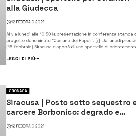
alla Giudecca
12 FEBBRAIO 2021
Al via lunedì alle 10,30 la presentazione in conferenza stampa 
progetto denominato “Comune dei Popoli”. [/] Da lunedì pross
(15 febbraio) Siracusa disporrà di uno sportello di orientament
e non solo – per far incontrare gli enti pubblici e i bisogni
LEGGI DI PIÙ
amministrativi dei cittadini stranieri. Il progetto si chiama “Com
dei Popo...
CRONACA
Siracusa | Posto sotto sequestro 
carcere Borbonico: degrado e
rischio crolli
12 FEBBRAIO 2021