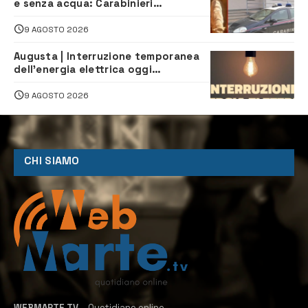
e senza acqua: Carabinieri
denunciano proprietario
9 AGOSTO 2026
Augusta | Interruzione temporanea
dell’energia elettrica oggi
pomeriggio alla Borgata per dei
lavori
9 AGOSTO 2026
CHI SIAMO
WEBMARTE.TV
– Quotidiano online