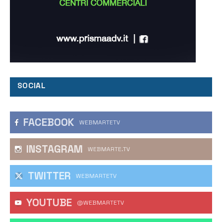
SOCIAL
FACEBOOK
WEBMARTETV
INSTAGRAM
WEBMARTE.TV
TWITTER
WEBMARTETV
YOUTUBE
@WEBMARTETV