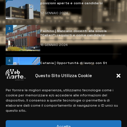
posizioni aperte e come candidarsi
12 GENNAIO 2024
3
Pachino | Mancano docenti alla scuola
“Calleri”: requisiti e come candidarsi
18 GENNAIO 2024
4
Catania | Opportunità di lavoro con St
Microelectronics: centinaia di assunzioni
previste
Questo Sito Utilizza Cookie
28 MARZO 2024
Per fornire le migliori esperienze, utilizziamo tecnologie come i
cookie per memorizzare e/o accedere alle informazioni del
MAPPA DEL SITO
dispositivo. Il consenso a queste tecnologie ci permetterà di
elaborare dati come il comportamento di navigazione o ID unici su
questo sito.
> NOTIZIE
> EDIZIONI LOCALI
Accetta