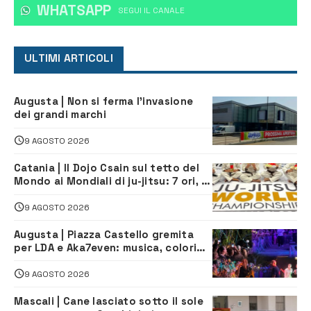
WHATSAPP
‎SEGUI IL CANALE
ULTIMI ARTICOLI
Augusta | Non si ferma l’invasione
dei grandi marchi
9 AGOSTO 2026
Catania | Il Dojo Csain sul tetto del
Mondo ai Mondiali di ju-jitsu: 7 ori, 4
argenti e 2 bronzi
9 AGOSTO 2026
Augusta | Piazza Castello gremita
per LDA e Aka7even: musica, colori
ed emozioni per “Augusta d’Estate”
9 AGOSTO 2026
Mascali | Cane lasciato sotto il sole