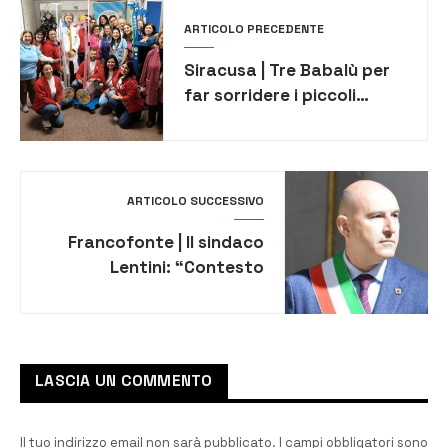
ARTICOLO PRECEDENTE
Siracusa | Tre Babalù per
far sorridere i piccoli
pazienti: nuovi
portaflebo-giocattolo in
Pediatria
ARTICOLO SUCCESSIVO
Francofonte | Il sindaco
Lentini: “Contesto
l’anonimato di certe
infamanti insinuazioni e
accuse, credo in me
stesso e nella mia onestà”
LASCIA UN COMMENTO
Il tuo indirizzo email non sarà pubblicato.
I campi obbligatori sono