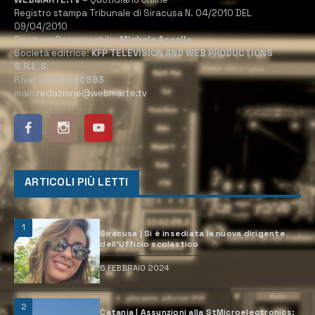
Registro stampa Tribunale di Siracusa N. 04/2010 DEL
09/04/2010
Direttore Responsabile:
Michele Accolla
Società editrice:
KFP TELEVISION AND WEB PRODUCTIONS
S.R.L.S.
P.Iva:
02184950893
mail:
redazione@webmarte.tv
ARTICOLI PIÙ LETTI
1
Siracusa | Si è insediata la nuova dirigente
dell’Ufficio scolastico
6 FEBBRAIO 2024
2
Catania | Assunzioni alla StMicroelectronics: