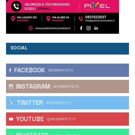
SOCIAL
FACEBOOK
WEBMARTETV
INSTAGRAM
WEBMARTE.TV
TWITTER
WEBMARTETV
YOUTUBE
@WEBMARTETV