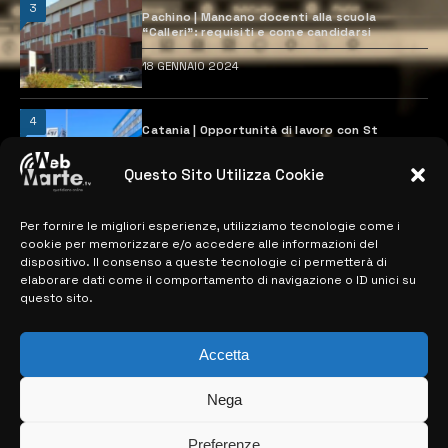
3
Pachino | Mancano docenti alla scuola
“Calleri”: requisiti e come candidarsi
18 GENNAIO 2024
4
Catania | Opportunità di lavoro con St
Microelectronics: centinaia di assunzioni
previste
Questo Sito Utilizza Cookie
28 MARZO 2024
Per fornire le migliori esperienze, utilizziamo tecnologie come i
cookie per memorizzare e/o accedere alle informazioni del
MAPPA DEL SITO
dispositivo. Il consenso a queste tecnologie ci permetterà di
elaborare dati come il comportamento di navigazione o ID unici su
questo sito.
> NOTIZIE
> EDIZIONI LOCALI
Accetta
> CONTATTI
Nega
> INFO
Preferenze