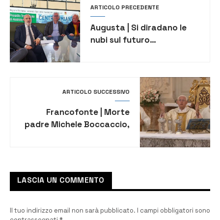
ARTICOLO PRECEDENTE
Augusta | Si diradano le
nubi sul futuro
dell’Ospedale. I sindaci
soddisfatti dopo la
riunione con i vertici Asp
ARTICOLO SUCCESSIVO
Francofonte | Morte
padre Michele Boccaccio,
il ricordo di don Gallina,
“Ha amato Dio e la Chiesa”
LASCIA UN COMMENTO
Il tuo indirizzo email non sarà pubblicato.
I campi obbligatori sono
contrassegnati
*