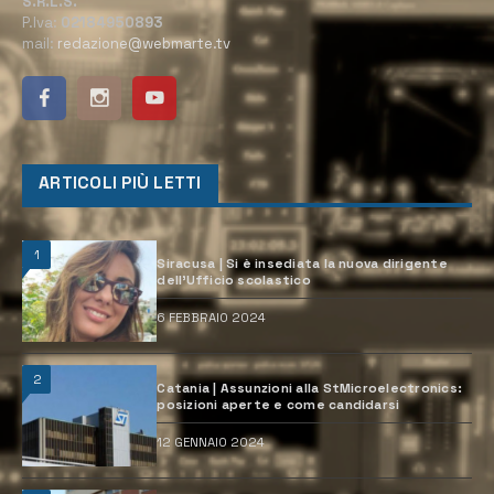
S.R.L.S.
P.Iva:
02184950893
mail:
redazione@webmarte.tv
ARTICOLI PIÙ LETTI
1
Siracusa | Si è insediata la nuova dirigente
dell’Ufficio scolastico
6 FEBBRAIO 2024
2
Catania | Assunzioni alla StMicroelectronics:
posizioni aperte e come candidarsi
12 GENNAIO 2024