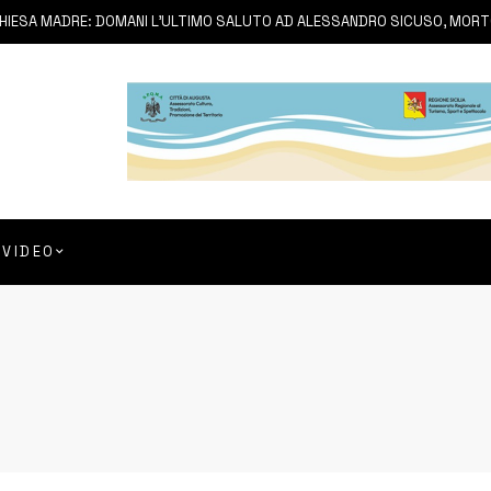
MADRE: DOMANI L’ULTIMO SALUTO AD ALESSANDRO SICUSO, MORTO IN UN 
VIDEO