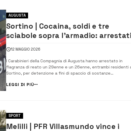
AUGUSTA
Sortino | Cocaina, soldi e tre
sciabole sopra l’armadio: arrestat
due giovani
12 MAGGIO 2026
I Carabinieri della Compagnia di Augusta hanno arrestato in
flagranza di reato un 29enne e un 26enne, entrambi residenti 
Sortino, per detenzione a fini di spaccio di sostanze
stupefacenti. I due uomini, con precedenti di polizia per reati
LEGGI DI PIÙ
contro la persona e il patrimonio, sono stati fermati a Carlentin
dai Carabinieri dell’aliquota Radiomo...
SPORT
Melilli | PFR Villasmundo vince i