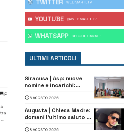
TWITTER
WEBMARTETV
YOUTUBE
itò.
@WEBMARTETV
WHATSAPP
‎SEGUI IL CANALE
ULTIMI ARTICOLI
Siracusa | Asp: nuove
nomine e incarichi:
Mazzola al Laboratorio
0
8 AGOSTO 2026
di Sanità pubblica,
Matteliano al Servizio
la
Augusta | Chiesa Madre:
Legale
tra
domani l’ultimo saluto ad
o
Alessandro Sicuso,
o
8 AGOSTO 2026
morto in un incidente
,
stradale