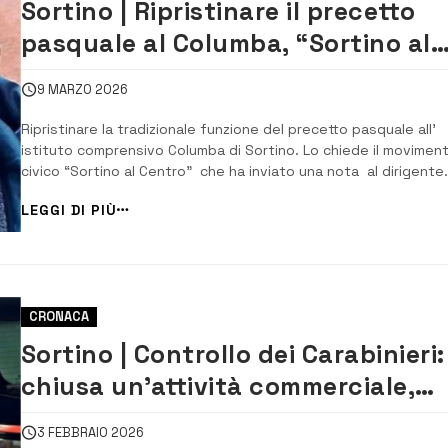
Sortino | Ripristinare il precetto
pasquale al Columba, “Sortino al
centro” scrive a ufficio scolastico
9 MARZO 2026
ministro
Ripristinare la tradizionale funzione del precetto pasquale all’
istituto comprensivo Columba di Sortino. Lo chiede il movimen
civico “Sortino al Centro” che ha inviato una nota al dirigente
dell’ ufficio scolastico regionale di Siracusa Luisa Giliberto e, p
LEGGI DI PIÙ
conoscenza al ministro dell’Istruzione e del Merito Giuseppe Va
CRONACA
Sortino | Controllo dei Carabinieri:
chiusa un’attività commerciale,
denunce e sanzioni
3 FEBBRAIO 2026