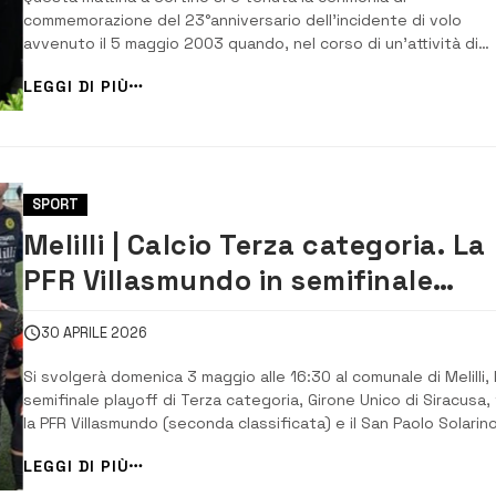
commemorazione del 23°anniversario dell’incidente di volo
avvenuto il 5 maggio 2003 quando, nel corso di un’attività di
ricognizione aerea, un elicottero dell’Arma dei Carabinieri precip
LEGGI DI PIÙ
A bordo c’erano Alessandro Trovato Enrico Mincone, militari
effettivi al Nucleo elicotteri Cara...
SPORT
Melilli | Calcio Terza categoria. La
PFR Villasmundo in semifinale
playoff contro il Solarino
30 APRILE 2026
Si svolgerà domenica 3 maggio alle 16:30 al comunale di Melilli, 
semifinale playoff di Terza categoria, Girone Unico di Siracusa, 
la PFR Villasmundo (seconda classificata) e il San Paolo Solarin
(quinta classificata). Gara secca che favorirebbe il Villasmund
LEGGI DI PIÙ
alla fine dei 120 minuti di gioco anche se arrivasse un pareggio
risultato...