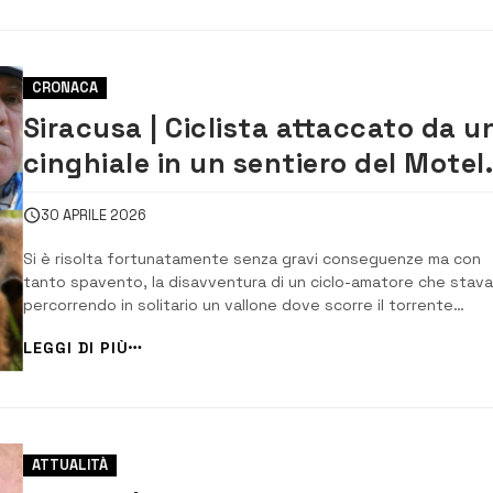
CRONACA
Siracusa | Ciclista attaccato da u
cinghiale in un sentiero del Motel
Megara
30 APRILE 2026
Si è risolta fortunatamente senza gravi conseguenze ma con
tanto spavento, la disavventura di un ciclo-amatore che stava
percorrendo in solitario un vallone dove scorre il torrente
Marcellino nei pressi del Motel Megara, quando improvvisamen
LEGGI DI PIÙ
da dietro un fitto canneto è sbucato un cinghiale femmina di
media taglia con i suoi cuccioli pronto ...
ATTUALITÀ