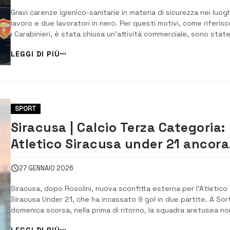
Gravi carenze igienico-sanitarie in materia di sicurezza nei luogh
lavoro e due lavoratori in nero. Per questi motivi, come riferis
i Carabinieri, è stata chiusa un’attività commerciale, sono stat
elevate sanzioni amministrative per oltre 50.000 euro e il titol
LEGGI DI PIÙ
dell’esercizio, un 48enne, è stato denunciato. L’intervento è d
Carab...
SPORT
Siracusa | Calcio Terza Categoria:
Atletico Siracusa under 21 ancora
sconfitto
27 GENNAIO 2026
Siracusa, dopo Rosolini, nuova sconfitta esterna per l’Atletico
Siracusa Under 21, che ha incassato 9 gol in due partite. A Sor
domenica scorsa, nella prima di ritorno, la squadra aretusea no
riuscita ad arginare la forza e l’esperienza dei giocatori di casa
LEGGI DI PIÙ