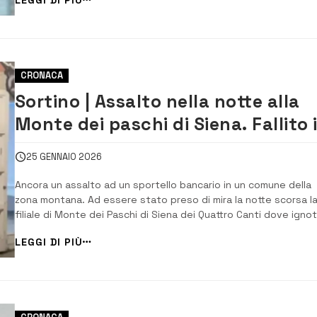
che hanno realizzato cinque marcature. E’ stata una partita se
storia. L’At...
CRONACA
Sortino | Assalto nella notte alla
Monte dei paschi di Siena. Fallito i
colpo al bancomat
25 GENNAIO 2026
Ancora un assalto ad un sportello bancario in un comune della
zona montana. Ad essere stato preso di mira la notte scorsa l
filiale di Monte dei Paschi di Siena dei Quattro Canti dove ignot
hanno tentato di rapinare il bancomat, ma invano. Il colpo è,
LEGGI DI PIÙ
infatti, fallito ma ha lasciato tanti danni e soprattutto […]