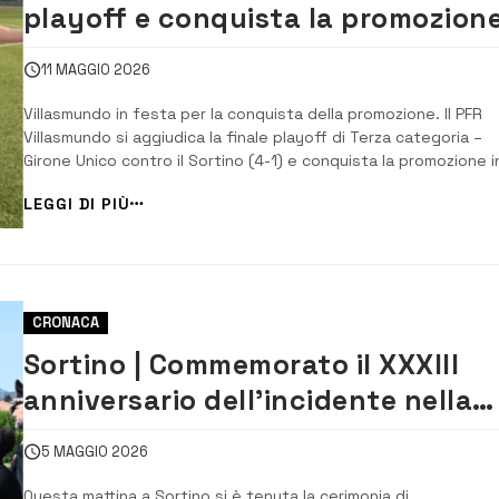
playoff e conquista la promozion
in Seconda categoria
11 MAGGIO 2026
Villasmundo in festa per la conquista della promozione. Il PFR
Villasmundo si aggiudica la finale playoff di Terza categoria –
Girone Unico contro il Sortino (4-1) e conquista la promozione i
Seconda categoria. Un risultato calcistico importante che
LEGGI DI PIÙ
mancava a Villasmundo da molti anni e che oggi è stato raggiu
grazie all’impegno di u...
CRONACA
Sortino | Commemorato il XXXIII
anniversario dell’incidente nella
Valle dell’Anapo
5 MAGGIO 2026
Questa mattina a Sortino si è tenuta la cerimonia di