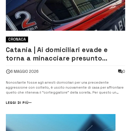
CRONACA
Catania | Ai domiciliari evade e
torna a minacciare presunto
corteggiatore della sorella:
0
6 MAGGIO 2026
fermato
Nonostante fosse agli arresti domiciliari per una precedente
aggressione con coltello, è uscito nuovamente di casa per affrontare
quello che riteneva il “corteggiatore” della sorella. Per questo un
59enne di Calatabiano è stato denunciato dai Carabinieri della locale
Stazione per evasione, minacce e porto di oggetti atti ad offendere.
LEGGI DI PIÙ
L’uomo e...