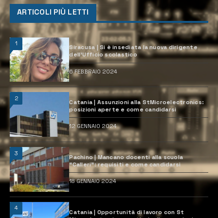
ARTICOLI PIÙ LETTI
1
Siracusa | Si è insediata la nuova dirigente
dell’Ufficio scolastico
6 FEBBRAIO 2024
2
Catania | Assunzioni alla StMicroelectronics:
posizioni aperte e come candidarsi
12 GENNAIO 2024
3
Pachino | Mancano docenti alla scuola
“Calleri”: requisiti e come candidarsi
18 GENNAIO 2024
4
Catania | Opportunità di lavoro con St