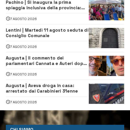
Pachino | Si inaugura la prima
spiaggia inclusiva della provincia:
assistenza e prevenzione aperte a
tutti
7 AGOSTO 2026
Lentini | Martedì 11 agosto seduta di
Consiglio Comunale
7 AGOSTO 2026
Augusta | Il commento dei
parlamentari Cannata e Auteri dopo
la firma del contatto per il
depuratore
7 AGOSTO 2026
Augusta | Aveva droga in casa:
arrestato dai Carabinieri 31enne
7 AGOSTO 2026
CHI SIAMO