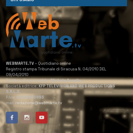
WEBMARTE.TV
– Quotidiano online
Registro stampa Tribunale di Siracusa N. 04/2010 DEL
09/04/2010
Direttore Responsabile:
Michele Accolla
Società editrice:
KFP TELEVISION AND WEB PRODUCTIONS
S.R.L.S.
P.Iva:
02184950893
mail:
redazione@webmarte.tv