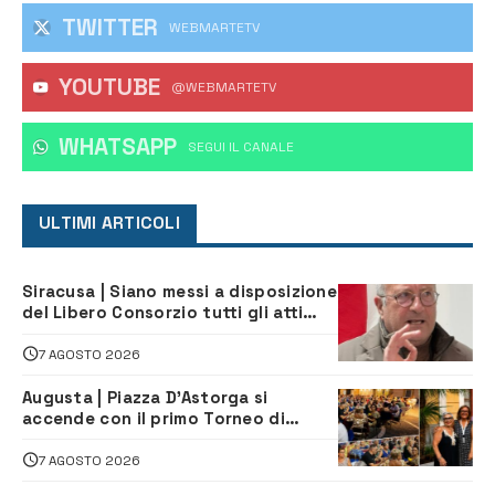
TWITTER
WEBMARTETV
YOUTUBE
@WEBMARTETV
WHATSAPP
‎SEGUI IL CANALE
ULTIMI ARTICOLI
Siracusa | Siano messi a disposizione
del Libero Consorzio tutti gli atti
relativi alla privatizzazione della Sac
7 AGOSTO 2026
Augusta | Piazza D’Astorga si
accende con il primo Torneo di
Burraco “Sotto le Stelle”
7 AGOSTO 2026