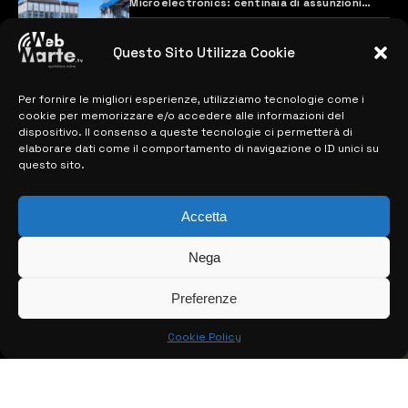
Microelectronics: centinaia di assunzioni
previste
28 MARZO 2024
Questo Sito Utilizza Cookie
Per fornire le migliori esperienze, utilizziamo tecnologie come i
MAPPA DEL SITO
cookie per memorizzare e/o accedere alle informazioni del
dispositivo. Il consenso a queste tecnologie ci permetterà di
> NOTIZIE
elaborare dati come il comportamento di navigazione o ID unici su
questo sito.
> EDIZIONI LOCALI
Accetta
> CONTATTI
> INFO
Nega
Preferenze
Cookie Policy