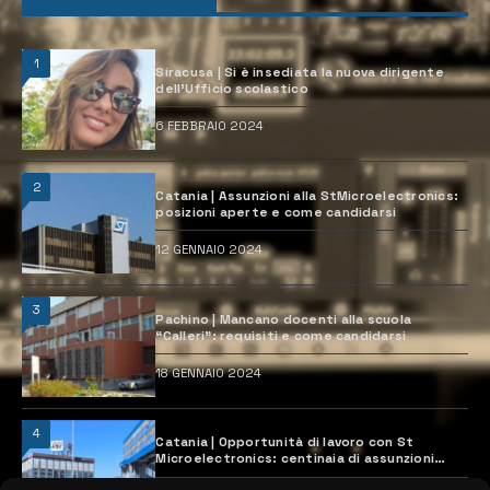
1
Siracusa | Si è insediata la nuova dirigente
dell’Ufficio scolastico
6 FEBBRAIO 2024
2
Catania | Assunzioni alla StMicroelectronics:
posizioni aperte e come candidarsi
12 GENNAIO 2024
3
Pachino | Mancano docenti alla scuola
“Calleri”: requisiti e come candidarsi
18 GENNAIO 2024
4
Catania | Opportunità di lavoro con St
Microelectronics: centinaia di assunzioni
previste