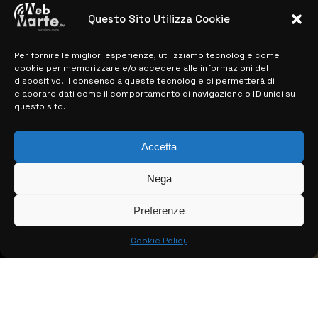
28 MARZO 2024
Questo Sito Utilizza Cookie
Per fornire le migliori esperienze, utilizziamo tecnologie come i
MAPPA DEL SITO
cookie per memorizzare e/o accedere alle informazioni del
dispositivo. Il consenso a queste tecnologie ci permetterà di
> NOTIZIE
elaborare dati come il comportamento di navigazione o ID unici su
questo sito.
> EDIZIONI LOCALI
> CONTATTI
Accetta
> INFO
Nega
Preferenze
Cookie Policy
© COPYRIGHT 2026:
KFP TELEVISION AND WEB PRODUCTIONS
S.R.L.S.
– P.IVA: 02184950893 – TUTTI I DIRITTI RISERVATI –