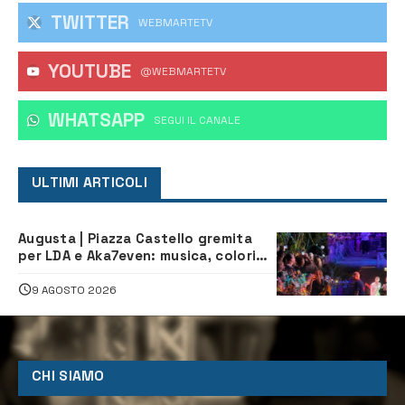
TWITTER
WEBMARTETV
YOUTUBE
@WEBMARTETV
WHATSAPP
‎SEGUI IL CANALE
ULTIMI ARTICOLI
Augusta | Piazza Castello gremita
per LDA e Aka7even: musica, colori
ed emozioni per “Augusta d’Estate”
9 AGOSTO 2026
CHI SIAMO