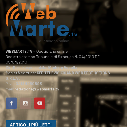
WEBMARTE.TV
– Quotidiano online
Registro stampa Tribunale di Siracusa N. 04/2010 DEL
09/04/2010
Direttore Responsabile:
Michele Accolla
Società editrice:
KFP TELEVISION AND WEB PRODUCTIONS
S.R.L.S.
P.Iva:
02184950893
mail:
redazione@webmarte.tv
ARTICOLI PIÙ LETTI