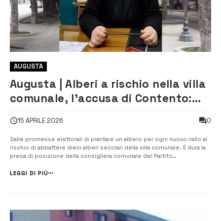
AUGUSTA
Augusta | Alberi a rischio nella villa
comunale, l’accusa di Contento:
“Serve chiarezza
0
15 APRILE 2026
sull’abbattimento”
Dalle promesse elettorali di piantare un albero per ogni nuovo nato al
rischio di abbattere dieci alberi secolari della villa comunale. È dura la
presa di posizione della consigliera comunale del Partito
democratico, Milena Contento, che chiede chiarimenti
all’amministrazione guidata dal sindaco Giuseppe Di Mare su un
LEGGI DI PIÙ
progetto che sta suscitan...