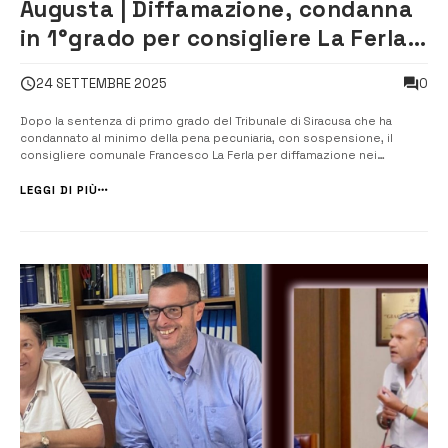
Augusta | Diffamazione, condanna
in 1°grado per consigliere La Ferla
che annuncia ricorso
0
24 SETTEMBRE 2025
Dopo la sentenza di primo grado del Tribunale di Siracusa che ha
condannato al minimo della pena pecuniaria, con sospensione, il
consigliere comunale Francesco La Ferla per diffamazione nei
confronti del sindaco Giuseppe Di Mare, l’esponente politico prende
la parola con una nota ufficiale per chiarire la sua posizione e
LEGGI DI PIÙ
annunciare battaglia l...