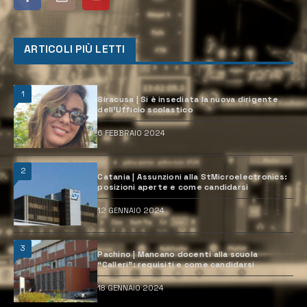
ARTICOLI PIÙ LETTI
1
Siracusa | Si è insediata la nuova dirigente
dell’Ufficio scolastico
6 FEBBRAIO 2024
2
Catania | Assunzioni alla StMicroelectronics:
posizioni aperte e come candidarsi
12 GENNAIO 2024
3
Pachino | Mancano docenti alla scuola
“Calleri”: requisiti e come candidarsi
18 GENNAIO 2024