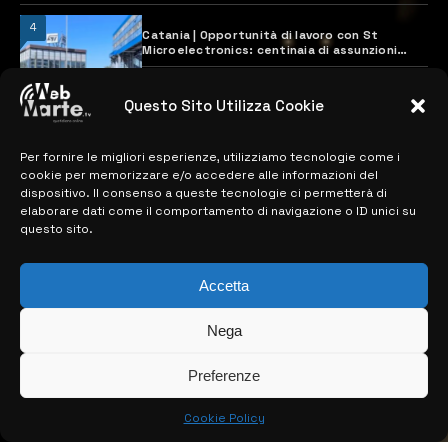
4
Catania | Opportunità di lavoro con St
Microelectronics: centinaia di assunzioni
previste
28 MARZO 2024
Questo Sito Utilizza Cookie
Per fornire le migliori esperienze, utilizziamo tecnologie come i
MAPPA DEL SITO
cookie per memorizzare e/o accedere alle informazioni del
dispositivo. Il consenso a queste tecnologie ci permetterà di
> NOTIZIE
elaborare dati come il comportamento di navigazione o ID unici su
questo sito.
> EDIZIONI LOCALI
> CONTATTI
Accetta
> INFO
Nega
Preferenze
Cookie Policy