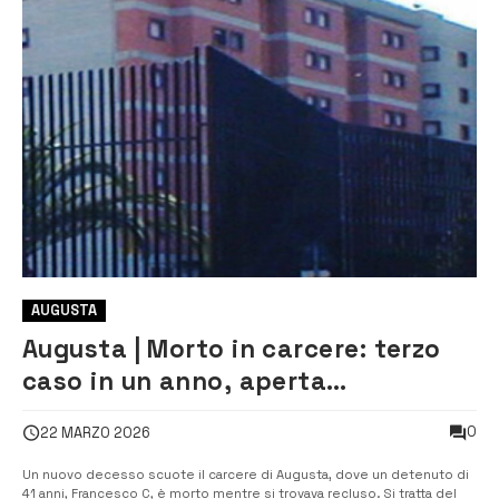
AUGUSTA
Augusta | Morto in carcere: terzo
caso in un anno, aperta
un’inchiesta
0
22 MARZO 2026
Un nuovo decesso scuote il carcere di Augusta, dove un detenuto di
41 anni, Francesco C, è morto mentre si trovava recluso. Si tratta del