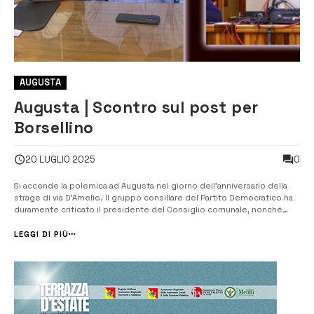
AUGUSTA
Augusta | Scontro sul post per
Borsellino
0
20 LUGLIO 2025
Si accende la polemica ad Augusta nel giorno dell’anniversario della
strage di via D’Amelio. Il gruppo consiliare del Partito Democratico ha
duramente criticato il presidente del Consiglio comunale, nonché
coordinatore cittadino della Democrazia Cristiana, per un post social
giudicato inappropriato e offensivo nei confronti della memoria di
LEGGI DI PIÙ
Pa...