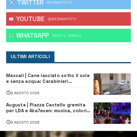
TWITTER
WEBMARTETV
YOUTUBE
@WEBMARTETV
WHATSAPP
‎SEGUI IL CANALE
ULTIMI ARTICOLI
Mascali | Cane lasciato sotto il sole
e senza acqua: Carabinieri
denunciano proprietario
9 AGOSTO 2026
Augusta | Piazza Castello gremita
per LDA e Aka7even: musica, colori
ed emozioni per “Augusta d’Estate”
9 AGOSTO 2026