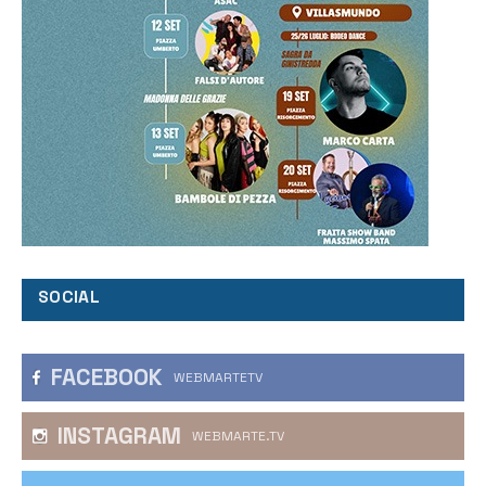
SOCIAL
FACEBOOK
WEBMARTETV
INSTAGRAM
WEBMARTE.TV