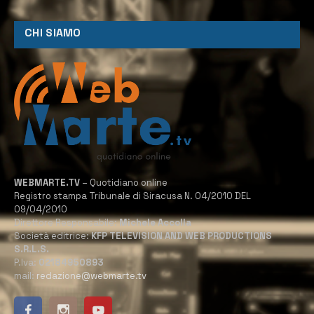
CHI SIAMO
WEBMARTE.TV
– Quotidiano online
Registro stampa Tribunale di Siracusa N. 04/2010 DEL
09/04/2010
Direttore Responsabile:
Michele Accolla
Società editrice:
KFP TELEVISION AND WEB PRODUCTIONS
S.R.L.S.
P.Iva:
02184950893
mail:
redazione@webmarte.tv