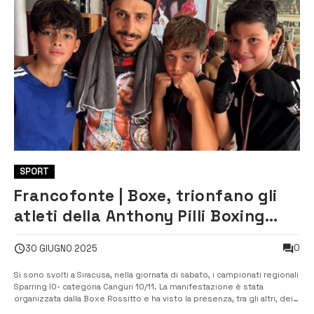
SPORT
Francofonte | Boxe, trionfano gli
atleti della Anthony Pilli Boxing
Team ai campionati regionali
0
30 GIUGNO 2025
Sparring IO
Si sono svolti a Siracusa, nella giornata di sabato, i campionati regionali
Sparring IO- categoria Canguri 10/11. La manifestazione è stata
organizzata dalla Boxe Rossitto e ha visto la presenza, tra gli altri, dei
piccoli grandi atleti della Anthony Pilli Boxing Team di Anthony Pilli.