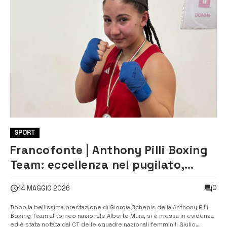
SPORT
Francofonte | Anthony Pilli Boxing
Team: eccellenza nel pugilato,
Giorgia Schepis convocata in
0
14 MAGGIO 2026
Nazionale Under 15
Dopo la bellissima prestazione di Giorgia Schepis della Anthony Pilli
Boxing Team al torneo nazionale Alberto Mura, si è messa in evidenza
ed è stata notata dal CT delle squadre nazionali femminili Giulio