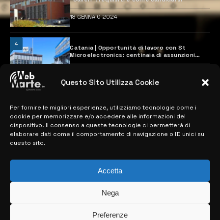
18 GENNAIO 2024
4
Catania | Opportunità di lavoro con St
Microelectronics: centinaia di assunzioni
previste
28 MARZO 2024
Questo Sito Utilizza Cookie
Per fornire le migliori esperienze, utilizziamo tecnologie come i
MAPPA DEL SITO
cookie per memorizzare e/o accedere alle informazioni del
dispositivo. Il consenso a queste tecnologie ci permetterà di
> NOTIZIE
elaborare dati come il comportamento di navigazione o ID unici su
questo sito.
> EDIZIONI LOCALI
> CONTATTI
Accetta
> INFO
Nega
Preferenze