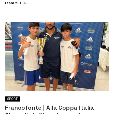
Bryan Cavallo trionfa nella categoria +45 kg, mentre Leona...
LEGGI DI PIÙ
SPORT
Francofonte | Alla Coppa Italia