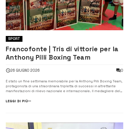
SPORT
Francofonte | Tris di vittorie per la
Anthony Pilli Boxing Team
0
26 GIUGNO 2026
È stato un fine settimana memorabile per la Anthony Pilli Boxing Team,
protagonista di una straordinaria tripletta di successi in altrettante
manifestazioni di rilievo nazionale e internazionale. ​Il medagliere del
weekend si è aperto a Catania, dove la giovane promessa Giorgia
Schepis ha conquistato il primo posto al Mediterranean Boxing Tour...
LEGGI DI PIÙ