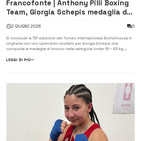
Francofonte | Anthony Pilli Boxing
Team, Giorgia Schepis medaglia di
bronzo in Ungheria
0
2 GIUGNO 2026
Si conclude la 75ª edizione del Torneo Internazionale Bornemissza in
Ungheria con uno splendido risultato per Giorgia Schepis che
conquista la medaglia di bronzo nella categoria Under 15 – 63 kg.
Giorgia, alla sua prima esperienza con la maglia della Nazionale Italiana,
ha disputato un torneo di altissimo livello, superando ai quarti di ...
LEGGI DI PIÙ