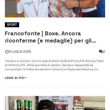
SPORT
Francofonte | Boxe. Ancora
riconferme (e medaglie) per gli
atleti della Anthony Pilli Boxing
0
9 LUGLIO 2025
Team
Tornano a vincere i piccoli grandi atleti della Anthony Pilli Boxing Team
di Anthony Pilli. Nella giornata di sabato, Damiano Zapparrata ha
conquistato la finale laureandosi Campione Regionale Sparring IO
fascia 10/11 anni. Vittorie anche per gli atleti Bryan Cavallo nella
categoria +45 kg e Leonardo Zapparrata nella categoria 35-45 kg.
LEGGI DI PIÙ
Inoltr...