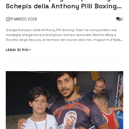
Schepis della Anthony Pilli Boxing
Team al torneo nazionale “Alberto
0
11 MARZO 2026
Mura”
Giorgia Schepis della Anthony Pilli Boxing Team ha conquistato una
medaglia d’argento al prestigioso torneo nazionale Alberto Mura a
Roseto degli Abruzzi, al termine del round robin tra i migliori 4 d’Italia,
confermandosi un’eccellenza sportiva in costante ascesa. “Un
argento che sa di oro ma nonostante ciò è stata un’occasione per
LEGGI DI PIÙ
mettersi i...