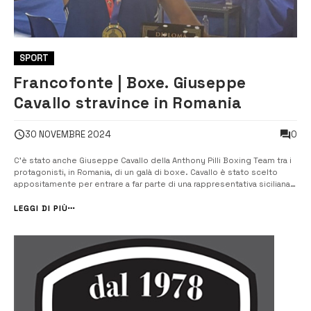
SPORT
Francofonte | Boxe. Giuseppe
Cavallo stravince in Romania
0
30 NOVEMBRE 2024
C’è stato anche Giuseppe Cavallo della Anthony Pilli Boxing Team tra i
protagonisti, in Romania, di un galà di boxe. Cavallo è stato scelto
appositamente per entrare a far parte di una rappresentativa siciliana
della quale hanno fatto parte i migliori atleti. Il maestro Carmelo
Mammana è stato tecnico responsabile, mentre Giancarlo Ranno ha
LEGGI DI PIÙ
vo...