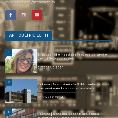
mail:
redazione@webmarte.tv
ARTICOLI PIÙ LETTI
1
Siracusa | Si è insediata la nuova dirigente
dell’Ufficio scolastico
6 FEBBRAIO 2024
2
Catania | Assunzioni alla StMicroelectronics:
posizioni aperte e come candidarsi
12 GENNAIO 2024
3
Pachino | Mancano docenti alla scuola
“Calleri”: requisiti e come candidarsi