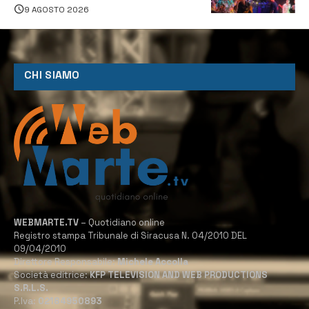
9 AGOSTO 2026
CHI SIAMO
WEBMARTE.TV
– Quotidiano online
Registro stampa Tribunale di Siracusa N. 04/2010 DEL
09/04/2010
Direttore Responsabile:
Michele Accolla
Società editrice:
KFP TELEVISION AND WEB PRODUCTIONS
S.R.L.S.
P.Iva:
02184950893