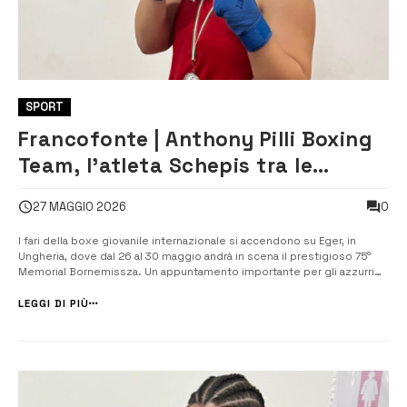
SPORT
Francofonte | Anthony Pilli Boxing
Team, l’atleta Schepis tra le
Azzurrine U15 convocate in
0
27 MAGGIO 2026
Ungheria
I fari della boxe giovanile internazionale si accendono su Eger, in
Ungheria, dove dal 26 al 30 maggio andrà in scena il prestigioso 75°
Memorial Bornemissza. Un appuntamento importante per gli azzurri
della categoria Under 15, che si presenta ai nastri di partenza con una
spedizione agguerrita e ricca di talento. ​In totale saranno 22 [&helli...
LEGGI DI PIÙ