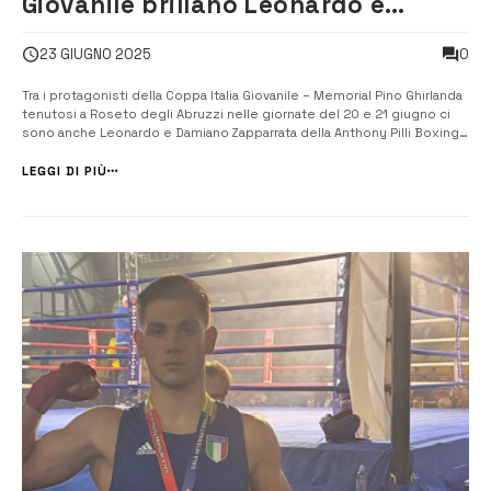
Giovanile brillano Leonardo e
Damiano Zapparrata della Anthony
0
23 GIUGNO 2025
Pilli Boxing Team
Tra i protagonisti della Coppa Italia Giovanile – Memorial Pino Ghirlanda
tenutosi a Roseto degli Abruzzi nelle giornate del 20 e 21 giugno ci
sono anche Leonardo e Damiano Zapparrata della Anthony Pilli Boxing
Team. I due atleti, infatti, hanno ottenuto una bellissima vittoria nei 25
metri piani e hanno sfoderato tanta classe nello sparring. ...
LEGGI DI PIÙ