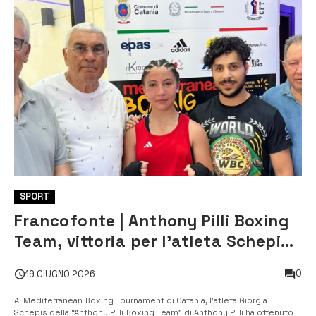
SPORT
Francofonte | Anthony Pilli Boxing
Team, vittoria per l’atleta Schepis
al “Mediterranean Boxing
0
19 GIUGNO 2026
Tournament” di Catania
Al Mediterranean Boxing Tournament di Catania, l’atleta Giorgia
Schepis della “Anthony Pilli Boxing Team” di Anthony Pilli ha ottenuto