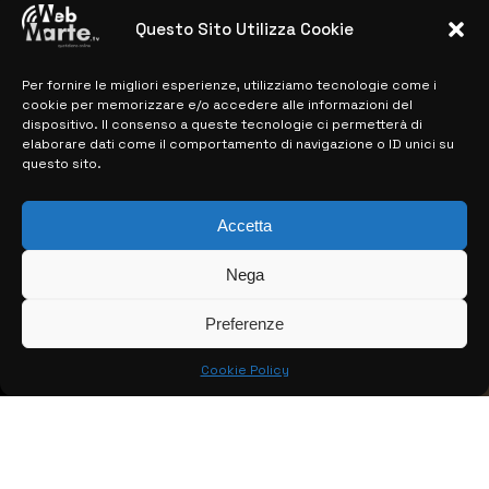
28 MARZO 2024
Questo Sito Utilizza Cookie
Per fornire le migliori esperienze, utilizziamo tecnologie come i
MAPPA DEL SITO
cookie per memorizzare e/o accedere alle informazioni del
dispositivo. Il consenso a queste tecnologie ci permetterà di
> NOTIZIE
elaborare dati come il comportamento di navigazione o ID unici su
questo sito.
> EDIZIONI LOCALI
> CONTATTI
Accetta
> INFO
Nega
Preferenze
Cookie Policy
© COPYRIGHT 2026:
KFP TELEVISION AND WEB PRODUCTIONS
S.R.L.S.
– P.IVA: 02184950893 – TUTTI I DIRITTI RISERVATI –