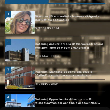
1
Siracusa | Si è insediata la nuova dirigente
dell’Ufficio scolastico
6 FEBBRAIO 2024
2
Catania | Assunzioni alla StMicroelectronics:
posizioni aperte e come candidarsi
12 GENNAIO 2024
3
Pachino | Mancano docenti alla scuola
“Calleri”: requisiti e come candidarsi
18 GENNAIO 2024
4
Catania | Opportunità di lavoro con St
Microelectronics: centinaia di assunzioni
previste