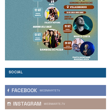
SOCIAL
FACEBOOK
WEBMARTETV
INSTAGRAM
WEBMARTE.TV