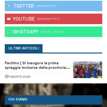
TWITTER
WEBMARTETV
YOUTUBE
@WEBMARTETV
WHATSAPP
‎SEGUI IL CANALE
ULTIMI ARTICOLI
Pachino | Si inaugura la prima
spiaggia inclusiva della provincia:
assistenza e prevenzione aperte a
tutti
7 AGOSTO 2026
CHI SIAMO