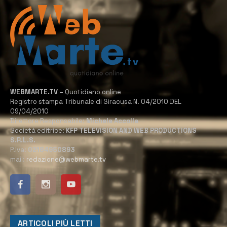
WEBMARTE.TV
– Quotidiano online
Registro stampa Tribunale di Siracusa N. 04/2010 DEL
09/04/2010
Direttore Responsabile:
Michele Accolla
Società editrice:
KFP TELEVISION AND WEB PRODUCTIONS
S.R.L.S.
P.Iva:
02184950893
mail:
redazione@webmarte.tv
ARTICOLI PIÙ LETTI