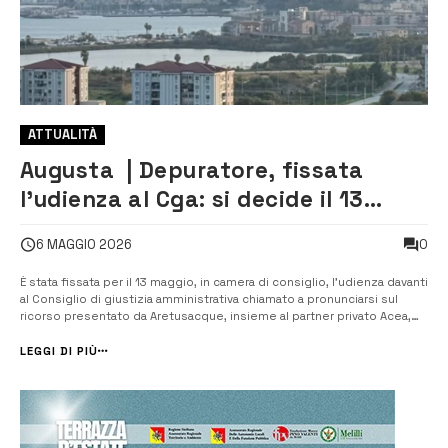
ATTUALITÀ
Augusta | Depuratore, fissata
l’udienza al Cga: si decide il 13
maggio
0
6 MAGGIO 2026
È stata fissata per il 13 maggio, in camera di consiglio, l’udienza davanti
al Consiglio di giustizia amministrativa chiamato a pronunciarsi sul
ricorso presentato da Aretusacque, insieme al partner privato Acea,
nell’ambito della disputa sull’appalto relativo agli interventi per il
superamento delle criticità del sistema fognario e depurativo...
LEGGI DI PIÙ