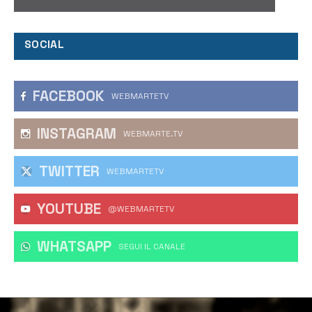
SOCIAL
FACEBOOK
WEBMARTETV
INSTAGRAM
WEBMARTE.TV
TWITTER
WEBMARTETV
YOUTUBE
@WEBMARTETV
WHATSAPP
‎SEGUI IL CANALE