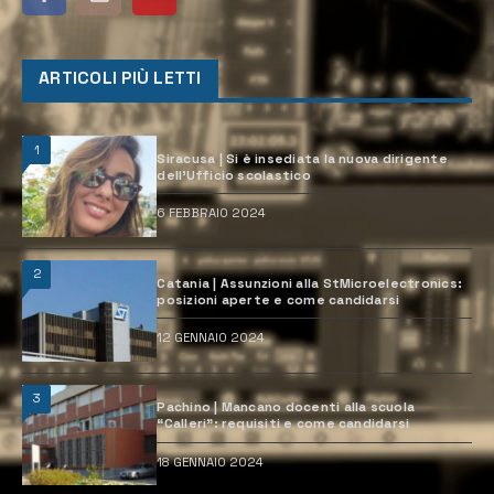
ARTICOLI PIÙ LETTI
1
Siracusa | Si è insediata la nuova dirigente
dell’Ufficio scolastico
6 FEBBRAIO 2024
2
Catania | Assunzioni alla StMicroelectronics:
posizioni aperte e come candidarsi
12 GENNAIO 2024
3
Pachino | Mancano docenti alla scuola
“Calleri”: requisiti e come candidarsi
18 GENNAIO 2024