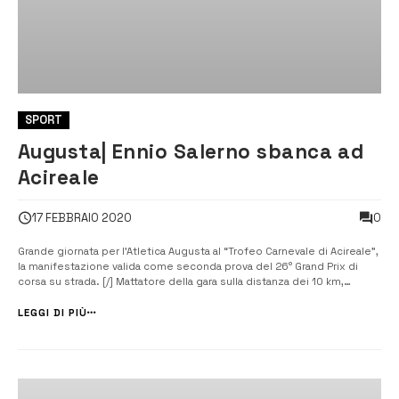
SPORT
Augusta| Ennio Salerno sbanca ad
Acireale
0
17 FEBBRAIO 2020
Grande giornata per l’Atletica Augusta al “Trofeo Carnevale di Acireale”,
la manifestazione valida come seconda prova del 26° Grand Prix di
corsa su strada. [/] Mattatore della gara sulla distanza dei 10 km,
articolati in cinque giri all’interno dello stesso percorso, è stato
l’atleta di punta dell’Atletica Augusta Ennio Sale...
LEGGI DI PIÙ