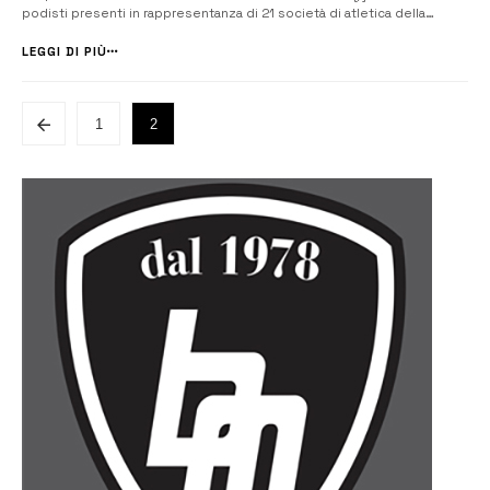
podisti presenti in rappresentanza di 21 società di atletica della
provincia di Siracusa tra cui ASD Atletica Augusta, che ha visto la buona
prestazione degli atleti Roberto Argentino, 13esimo assoluto ...
LEGGI DI PIÙ
1
2