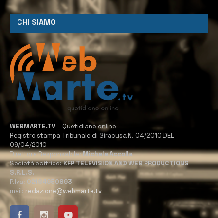
CHI SIAMO
WEBMARTE.TV
– Quotidiano online
Registro stampa Tribunale di Siracusa N. 04/2010 DEL
09/04/2010
Direttore Responsabile:
Michele Accolla
Società editrice:
KFP TELEVISION AND WEB PRODUCTIONS
S.R.L.S.
P.Iva:
02184950893
mail:
redazione@webmarte.tv