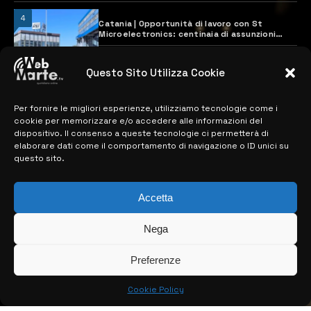
4
Catania | Opportunità di lavoro con St
Microelectronics: centinaia di assunzioni
previste
28 MARZO 2024
Questo Sito Utilizza Cookie
Per fornire le migliori esperienze, utilizziamo tecnologie come i
MAPPA DEL SITO
cookie per memorizzare e/o accedere alle informazioni del
dispositivo. Il consenso a queste tecnologie ci permetterà di
> NOTIZIE
elaborare dati come il comportamento di navigazione o ID unici su
questo sito.
> EDIZIONI LOCALI
> CONTATTI
Accetta
> INFO
Nega
Preferenze
Cookie Policy