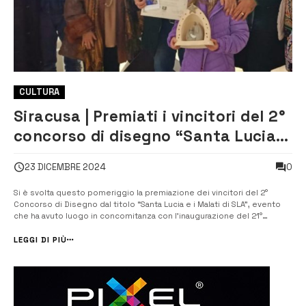
CULTURA
Siracusa | Premiati i vincitori del 2°
concorso di disegno “Santa Lucia e
i Malati di SLA”
0
23 DICEMBRE 2024
Si è svolta questo pomeriggio la premiazione dei vincitori del 2°
Concorso di Disegno dal titolo “Santa Lucia e i Malati di SLA”, evento
che ha avuto luogo in concomitanza con l’inaugurazione del 21°
Presepe Artistico di Angelo Di Tommaso, intitolato “SLA, Santa Lucia
Aiutaci – Te lo Scrivo con i Miei Occhi”...
LEGGI DI PIÙ