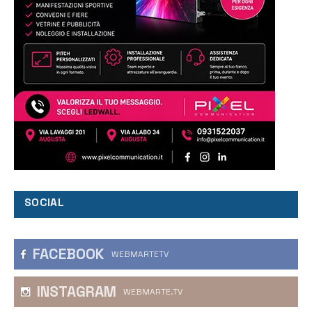
SOCIAL
FACEBOOK
WEBMARTETV
INSTAGRAM
WEBMARTE.TV