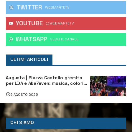
TWITTER
WEBMARTETV
YOUTUBE
@WEBMARTETV
WHATSAPP
‎SEGUI IL CANALE
ULTIMI ARTICOLI
Augusta | Piazza Castello gremita
per LDA e Aka7even: musica, colori
ed emozioni per “Augusta d’Estate”
9 AGOSTO 2026
CHI SIAMO