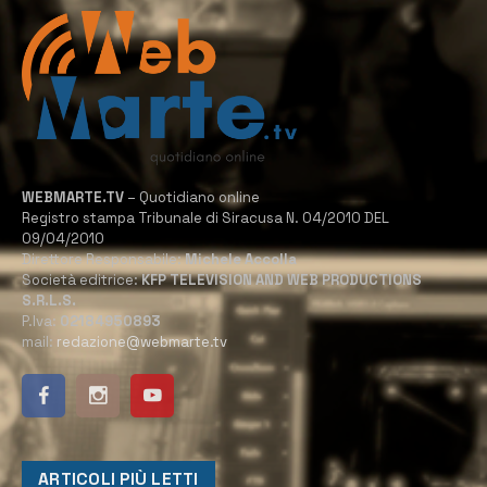
WEBMARTE.TV
– Quotidiano online
Registro stampa Tribunale di Siracusa N. 04/2010 DEL
09/04/2010
Direttore Responsabile:
Michele Accolla
Società editrice:
KFP TELEVISION AND WEB PRODUCTIONS
S.R.L.S.
P.Iva:
02184950893
mail:
redazione@webmarte.tv
ARTICOLI PIÙ LETTI