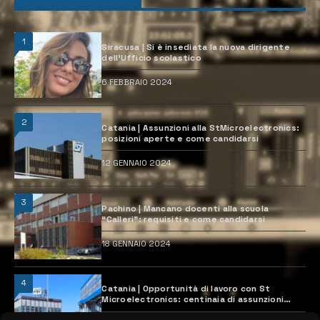
1
Siracusa | Si è insediata la nuova dirigente
dell’Ufficio scolastico
6 FEBBRAIO 2024
2
Catania | Assunzioni alla StMicroelectronics:
posizioni aperte e come candidarsi
12 GENNAIO 2024
3
Pachino | Mancano docenti alla scuola
“Calleri”: requisiti e come candidarsi
18 GENNAIO 2024
4
Catania | Opportunità di lavoro con St
Microelectronics: centinaia di assunzioni
previste