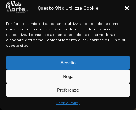
28 MARZO 2024
Questo Sito Utilizza Cookie
Per fornire le migliori esperienze, utilizziamo tecnologie come i
MAPPA DEL SITO
cookie per memorizzare e/o accedere alle informazioni del
dispositivo. Il consenso a queste tecnologie ci permetterà di
> NOTIZIE
elaborare dati come il comportamento di navigazione o ID unici su
questo sito.
> EDIZIONI LOCALI
> CONTATTI
Accetta
> INFO
Nega
Preferenze
Cookie Policy
© COPYRIGHT 2026:
KFP TELEVISION AND WEB PRODUCTIONS
S.R.L.S.
– P.IVA: 02184950893 – TUTTI I DIRITTI RISERVATI –