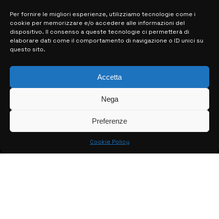
Per fornire le migliori esperienze, utilizziamo tecnologie come i
cookie per memorizzare e/o accedere alle informazioni del
MAPPA DEL SITO
dispositivo. Il consenso a queste tecnologie ci permetterà di
elaborare dati come il comportamento di navigazione o ID unici su
questo sito.
> NOTIZIE
> EDIZIONI LOCALI
Accetta
> CONTATTI
Nega
> INFO
Preferenze
Cookie Policy
© COPYRIGHT 2026:
KFP TELEVISION AND WEB PRODUCTIONS
S.R.L.S.
– P.IVA: 02184950893 – TUTTI I DIRITTI RISERVATI –
CREATO DA LUIGI PITARI