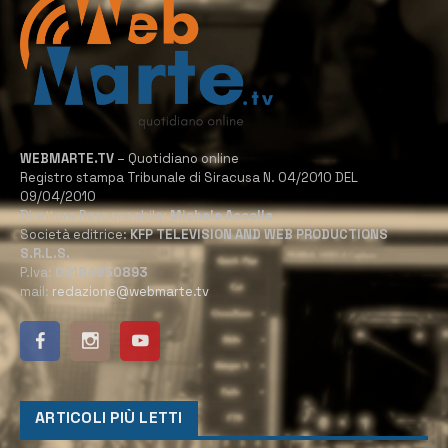
WEBMARTE.TV
– Quotidiano online
Registro stampa Tribunale di Siracusa N. 04/2010 DEL
09/04/2010
Direttore Responsabile:
Michele Accolla
Società editrice:
KFP TELEVISION AND WEB PRODUCTIONS
S.R.L.S.
P.Iva:
02184950893
mail:
redazione@webmarte.tv
ARTICOLI PIÙ LETTI