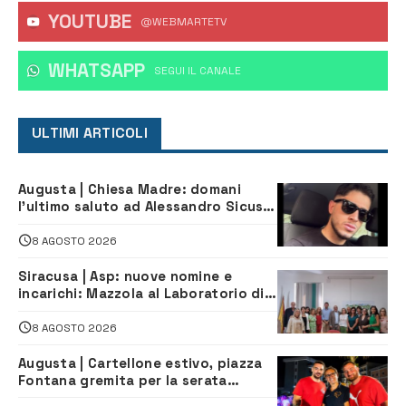
YOUTUBE
@WEBMARTETV
WHATSAPP
‎SEGUI IL CANALE
ULTIMI ARTICOLI
Augusta | Chiesa Madre: domani
l’ultimo saluto ad Alessandro Sicuso,
morto in un incidente stradale
8 AGOSTO 2026
Siracusa | Asp: nuove nomine e
incarichi: Mazzola al Laboratorio di
Sanità pubblica, Matteliano al
Servizio Legale
8 AGOSTO 2026
Augusta | Cartellone estivo, piazza
Fontana gremita per la serata
caraibica con Andrea Mojito