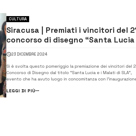
CULTURA
Siracusa | Premiati i vincitori del 2
concorso di disegno “Santa Lucia
i Malati di SLA”
23 DICEMBRE 2024
Si è svolta questo pomeriggio la premiazione dei vincitori del 2
Concorso di Disegno dal titolo “Santa Lucia e i Malati di SLA”,
evento che ha avuto luogo in concomitanza con l’inaugurazion
del 21° Presepe Artistico di Angelo Di Tommaso, intitolato “SLA
LEGGI DI PIÙ
Santa Lucia Aiutaci – Te lo Scrivo con i Miei Occhi”...