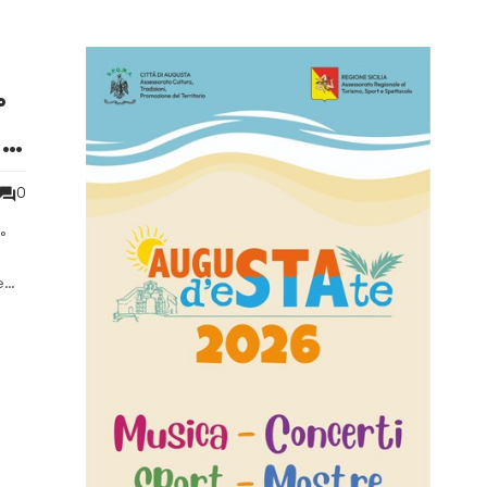
°
 e
0
°
e
,