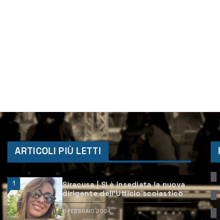
ARTICOLI PIÙ LETTI
1
Siracusa | Si è insediata la nuova
dirigente dell’Ufficio scolastico
6 FEBBRAIO 2024