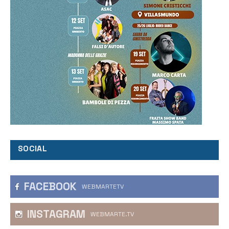
SOCIAL
FACEBOOK
WEBMARTETV
INSTAGRAM
WEBMARTE.TV