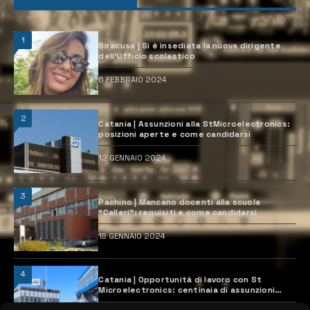
1
Siracusa | Si è insediata la nuova dirigente
dell’Ufficio scolastico
6 FEBBRAIO 2024
2
Catania | Assunzioni alla StMicroelectronics:
posizioni aperte e come candidarsi
12 GENNAIO 2024
3
Pachino | Mancano docenti alla scuola
“Calleri”: requisiti e come candidarsi
18 GENNAIO 2024
4
Catania | Opportunità di lavoro con St
Microelectronics: centinaia di assunzioni
previste