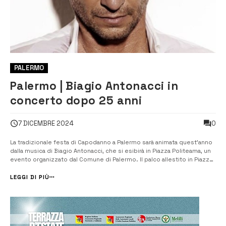
PALERMO
Palermo | Biagio Antonacci in
concerto dopo 25 anni
0
7 DICEMBRE 2024
La tradizionale festa di Capodanno a Palermo sarà animata quest’anno
dalla musica di Biagio Antonacci, che si esibirà in Piazza Politeama, un
evento organizzato dal Comune di Palermo. Il palco allestito in Piazza
Ruggero Settimo segnerà il grande ritorno del cantautore milanese a
Palermo dopo ben 25 anni di assenza. Un’esibizione che promette ...
LEGGI DI PIÙ