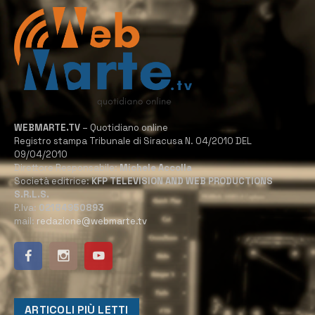
WEBMARTE.TV
– Quotidiano online
Registro stampa Tribunale di Siracusa N. 04/2010 DEL
09/04/2010
Direttore Responsabile:
Michele Accolla
Società editrice:
KFP TELEVISION AND WEB PRODUCTIONS
S.R.L.S.
P.Iva:
02184950893
mail:
redazione@webmarte.tv
ARTICOLI PIÙ LETTI