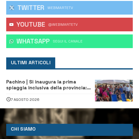
TWITTER
WEBMARTETV
YOUTUBE
@WEBMARTETV
WHATSAPP
‎SEGUI IL CANALE
ULTIMI ARTICOLI
Pachino | Si inaugura la prima
spiaggia inclusiva della provincia:
assistenza e prevenzione aperte a
tutti
7 AGOSTO 2026
CHI SIAMO