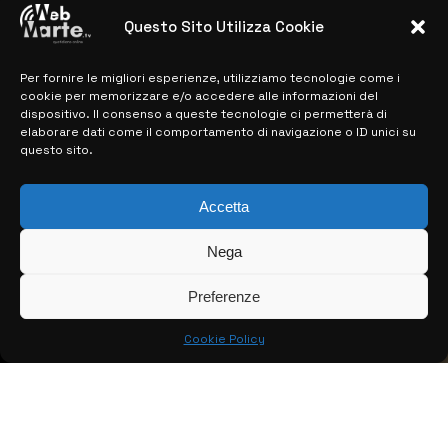
28 MARZO 2024
Questo Sito Utilizza Cookie
Per fornire le migliori esperienze, utilizziamo tecnologie come i
MAPPA DEL SITO
cookie per memorizzare e/o accedere alle informazioni del
dispositivo. Il consenso a queste tecnologie ci permetterà di
> NOTIZIE
elaborare dati come il comportamento di navigazione o ID unici su
questo sito.
> EDIZIONI LOCALI
> CONTATTI
Accetta
> INFO
Nega
Preferenze
Cookie Policy
© COPYRIGHT 2026:
KFP TELEVISION AND WEB PRODUCTIONS
S.R.L.S.
– P.IVA: 02184950893 – TUTTI I DIRITTI RISERVATI –