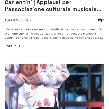
Carlentini | Applausi per
l’associazione culturale musicale
“Carlo V” in occasione della festa
0
13 MAGGIO 2025
di sant’Alfio a Lentini
Fede, gioia, tradizione, ma soprattutto tanta musica: sono questi gli
elementi che hanno caratterizzato la recente festa di sant’Alfio a
Lentini. Sono tanti i fedeli accorsi anche quest’anno per omaggiare i
fratelli martiri Alfio, Cirino e Filadelfo e, anche in quest’occasione non
è mancato l’accompagnamento musicale che ha reso ancora ...
LEGGI DI PIÙ