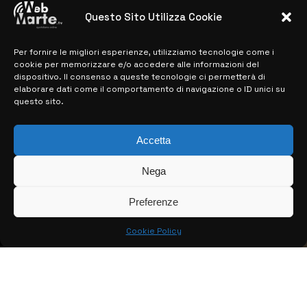
28 MARZO 2024
Questo Sito Utilizza Cookie
Per fornire le migliori esperienze, utilizziamo tecnologie come i
MAPPA DEL SITO
cookie per memorizzare e/o accedere alle informazioni del
dispositivo. Il consenso a queste tecnologie ci permetterà di
> NOTIZIE
elaborare dati come il comportamento di navigazione o ID unici su
questo sito.
> EDIZIONI LOCALI
> CONTATTI
Accetta
> INFO
Nega
Preferenze
Cookie Policy
© COPYRIGHT 2026:
KFP TELEVISION AND WEB PRODUCTIONS
S.R.L.S.
– P.IVA: 02184950893 – TUTTI I DIRITTI RISERVATI –