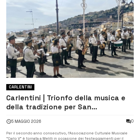
CARLENTINI
Carlentini | Trionfo della musica e
della tradizione per San
Sebastiano a Melilli con
0
5 MAGGIO 2026
l’Associazione Culturale Musicale
“Carlo V”
Per il secondo anno consecutivo, l’Associazione Culturale Musicale
“Carlo V” è tornata a Melilli in occasione dei festeggiamenti per il