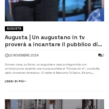
AUGUSTA
Augusta | Un augustano in tv
proverà a incantare il pubblico di
Nove
0
22 NOVEMBRE 2024
Domani sera, su Nove, un augustano sarà protagonista con
un’esibizione durante una nuova puntata di “Chissà chi è”, condotta
dallo showman Amadeus. Si tratta di Massimo Di Salvo, 49 anni,
conosciuto per la sua abilità nel costruire strumenti musicali
tradizionali siciliani. Il suo legame profondo con le tradizioni popolari
LEGGI DI PIÙ
già in p...