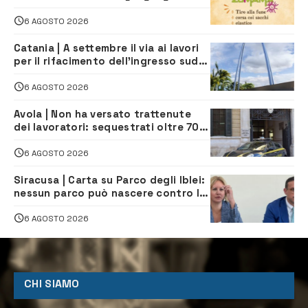
tradizionali di Zuimama, ecco come
iscriversi
6 AGOSTO 2026
Catania | A settembre il via ai lavori
per il rifacimento dell’ingresso sud
del porto
6 AGOSTO 2026
Avola | Non ha versato trattenute
dei lavoratori: sequestrati oltre 700
mila euro a imprenditore della
climatizzazione
6 AGOSTO 2026
Siracusa | Carta su Parco degli Iblei:
nessun parco può nascere contro le
comunità e il territorio
6 AGOSTO 2026
CHI SIAMO