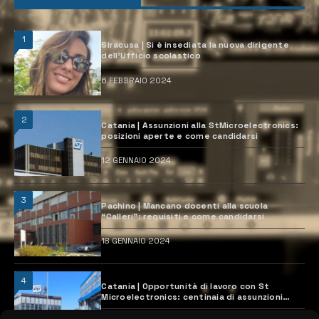
1
Siracusa | Si è insediata la nuova dirigente
dell’Ufficio scolastico
6 FEBBRAIO 2024
2
Catania | Assunzioni alla StMicroelectronics:
posizioni aperte e come candidarsi
12 GENNAIO 2024
3
Pachino | Mancano docenti alla scuola
“Calleri”: requisiti e come candidarsi
18 GENNAIO 2024
4
Catania | Opportunità di lavoro con St
Microelectronics: centinaia di assunzioni
previste