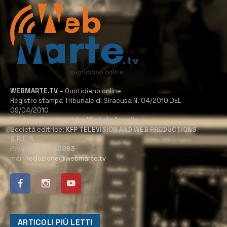
WEBMARTE.TV
– Quotidiano online
Registro stampa Tribunale di Siracusa N. 04/2010 DEL
09/04/2010
Direttore Responsabile:
Michele Accolla
Società editrice:
KFP TELEVISION AND WEB PRODUCTIONS
S.R.L.S.
P.Iva:
02184950893
mail:
redazione@webmarte.tv
ARTICOLI PIÙ LETTI