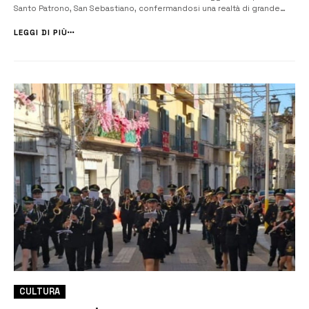
Santo Patrono, San Sebastiano, confermandosi una realtà di grande
professionalità. Con un organico imponente di oltre cinquanta
musicisti, la banda ha guidato le celebrazioni spaziando con bravura ...
LEGGI DI PIÙ
CULTURA