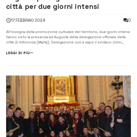
città per due giorni intensi
0
17 FEBBRAIO 2024
All’insegna della promozione culturale del territorio, due giorni intensi
hanno visto la presenza ad Augusta della delegazione ufficiale della
città di Vittoriosa (Malta). Delegazione con a capo il sindaco John
Boxall, il priore del convento domenicano di Maria SS. Annunziata fr.
Aaron Zahra O.P e fr. Alan Joseph Adami, gli amministratori, il ...
LEGGI DI PIÙ