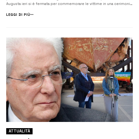
Augusta ieri si è fermata per commemorare le vittime in una cerimonia
intensa e carica di significato. Il cuore della commemorazione si è
svolto dinanzi al relitto del barcone […]
LEGGI DI PIÙ
ATTUALITÀ