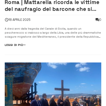
Roma | Mattarella ricorda le vittime
del naufragio del barcone che si
trova ad Augusta
0
18 APRILE 2025
A dieci anni dalla tragedia del Canale di Sicilia, quando un
peschereccio si inabisso a largo della Libia, una delle più drammatiche
sciagure migratorie del Mediterraneo, il presidente della Repubblica
Sergio Mattarella ha voluto rendere omaggio alle vittime con una
dichiarazione ufficiale, rinnovando un appello all’umanità e alla
LEGGI DI PIÙ
respon...