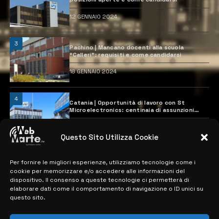
12 GENNAIO 2024
3
Pachino | Mancano docenti alla scuola
“Calleri”: requisiti e come candidarsi
18 GENNAIO 2024
4
Catania | Opportunità di lavoro con St
Microelectronics: centinaia di assunzioni
previste
28 MARZO 2024
Questo Sito Utilizza Cookie
Per fornire le migliori esperienze, utilizziamo tecnologie come i
MAPPA DEL SITO
cookie per memorizzare e/o accedere alle informazioni del
dispositivo. Il consenso a queste tecnologie ci permetterà di
> NOTIZIE
elaborare dati come il comportamento di navigazione o ID unici su
questo sito.
> EDIZIONI LOCALI