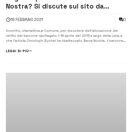
Nostra? Si discute sul sito da
destinare al Giardino della
0
18 FEBBRAIO 2021
memoria.
Incontro, stamattina al Comune, per discutere dell’allocazione del
relitto del barcone naufragato il 18 aprile del 2015 a largo della Libia e
che l’artista Christoph Buchel ha ribattezzato Barca Nostra. Il barcone
potrebbe far ritorno ad Augusta il mese prossimo e trovare sede in un
Giardino della memoria appositamente allestito. [/] La scelta...
LEGGI DI PIÙ