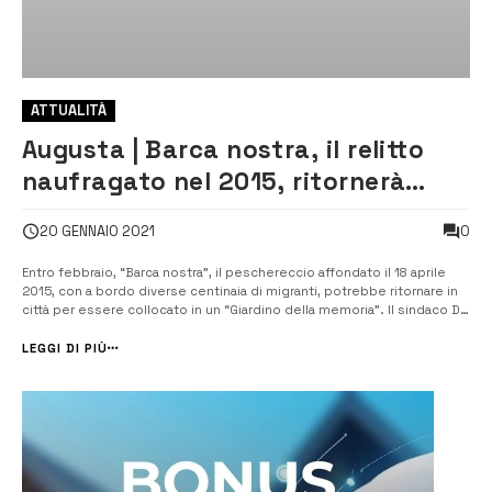
ATTUALITÀ
Augusta | Barca nostra, il relitto
naufragato nel 2015, ritornerà
presto in città
0
20 GENNAIO 2021
Entro febbraio, “Barca nostra”, il peschereccio affondato il 18 aprile
2015, con a bordo diverse centinaia di migranti, potrebbe ritornare in
città per essere collocato in un “Giardino della memoria”. Il sindaco Di
Mare scrive al presidente del Consiglio comunale di Genova, che ha
approvato una mozione per poter avere il barcone nel Museo del ...
LEGGI DI PIÙ