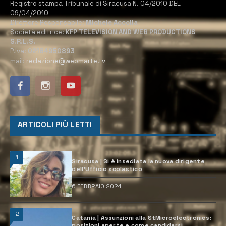
Registro stampa Tribunale di Siracusa N. 04/2010 DEL
09/04/2010
Direttore Responsabile:
Michele Accolla
Società editrice:
KFP TELEVISION AND WEB PRODUCTIONS
S.R.L.S.
P.Iva:
02184950893
mail:
redazione@webmarte.tv
ARTICOLI PIÙ LETTI
1
Siracusa | Si è insediata la nuova dirigente
dell’Ufficio scolastico
6 FEBBRAIO 2024
2
Catania | Assunzioni alla StMicroelectronics:
posizioni aperte e come candidarsi