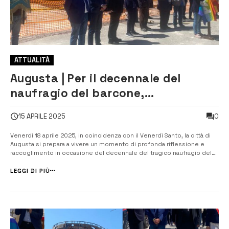
ATTUALITÀ
Augusta | Per il decennale del
naufragio del barcone,
commemorazione il 18 Aprile
0
15 APRILE 2025
Venerdì 18 aprile 2025, in coincidenza con il Venerdì Santo, la città di
Augusta si prepara a vivere un momento di profonda riflessione e
raccoglimento in occasione del decennale del tragico naufragio del
2015, avvenuto nel Canale di Sicilia. Quel giorno, un peschereccio
sovraccarico con a bordo oltre 1.000 migranti si inabissò nelle acque
LEGGI DI PIÙ
del...