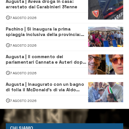
Augusta | Aveva droga in casa:
arrestato dai Carabinieri 31enne
7 AGOSTO 2026
Pachino | Si inaugura la prima
spiaggia inclusiva della provincia:
assistenza e prevenzione aperte a
tutti
7 AGOSTO 2026
Augusta | Il commento dei
parlamentari Cannata e Auteri dopo
la firma del contatto per il
depuratore
7 AGOSTO 2026
Augusta | Inaugurato con un bagno
di folla il McDonald’s di via Aldo
Moro
7 AGOSTO 2026
CHI SIAMO