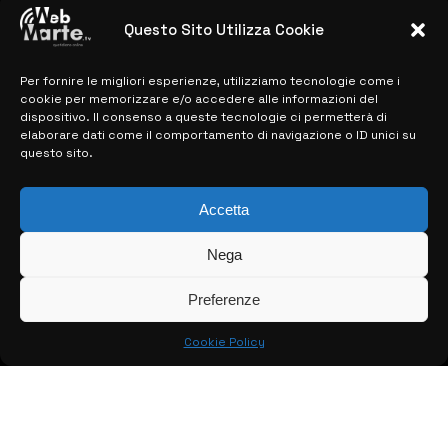
previste
Questo Sito Utilizza Cookie
28 MARZO 2024
Per fornire le migliori esperienze, utilizziamo tecnologie come i
cookie per memorizzare e/o accedere alle informazioni del
MAPPA DEL SITO
dispositivo. Il consenso a queste tecnologie ci permetterà di
elaborare dati come il comportamento di navigazione o ID unici su
questo sito.
> NOTIZIE
> EDIZIONI LOCALI
Accetta
> CONTATTI
Nega
> INFO
Preferenze
Cookie Policy