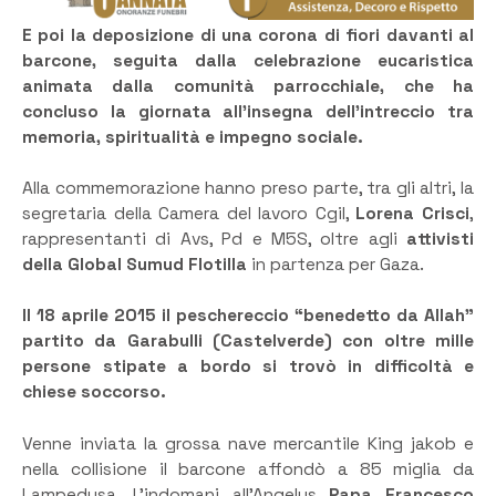
E poi la deposizione di una corona di fiori davanti al
barcone, seguita dalla celebrazione eucaristica
animata dalla comunità parrocchiale, che ha
concluso la giornata all’insegna dell’intreccio tra
memoria, spiritualità e impegno sociale.
Alla commemorazione hanno preso parte, tra gli altri, la
segretaria della Camera del lavoro Cgil,
Lorena Crisci
,
rappresentanti di Avs, Pd e M5S, oltre agli
attivisti
della Global Sumud Flotilla
in partenza per Gaza.
Il 18 aprile 2015 il peschereccio “benedetto da Allah”
partito da Garabulli (Castelverde) con oltre mille
persone stipate a bordo si trovò in difficoltà e
chiese soccorso.
Venne inviata la grossa nave mercantile King jakob e
nella collisione il barcone affondò a 85 miglia da
Lampedusa. L’indomani all’Angelus
Papa Francesco