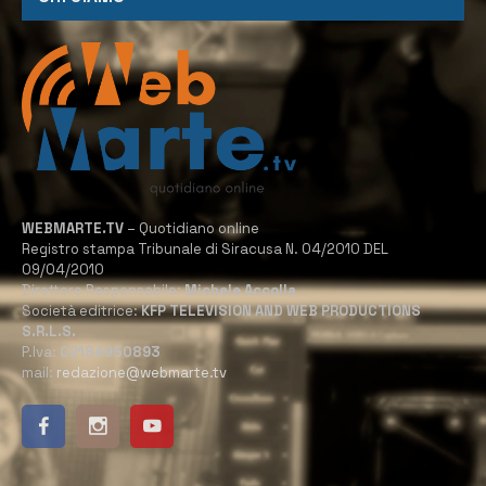
WEBMARTE.TV
– Quotidiano online
Registro stampa Tribunale di Siracusa N. 04/2010 DEL
09/04/2010
Direttore Responsabile:
Michele Accolla
Società editrice:
KFP TELEVISION AND WEB PRODUCTIONS
S.R.L.S.
P.Iva:
02184950893
mail:
redazione@webmarte.tv