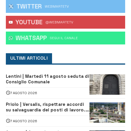
TWITTER
WEBMARTETV
YOUTUBE
@WEBMARTETV
WHATSAPP
‎SEGUI IL CANALE
ULTIMI ARTICOLI
Lentini | Martedì 11 agosto seduta di
Consiglio Comunale
7 AGOSTO 2026
Priolo | Versalis, rispettare accordi
su salvaguardia dei posti di lavoro. Il
sindaco scrive alla società
7 AGOSTO 2026