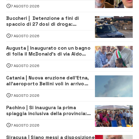
la firma del contatto per il
depuratore
7 AGOSTO 2026
Buccheri | Detenzione a fini di
spaccio di 27 dosi di droga:
denunciati tre 20enni
7 AGOSTO 2026
Augusta | Inaugurato con un bagno
di folla il McDonald’s di via Aldo
Moro
7 AGOSTO 2026
Catania | Nuova eruzione dell’Etna,
all’aeroporto Bellini voli in arrivo
dirottati
7 AGOSTO 2026
Pachino | Si inaugura la prima
spiaggia inclusiva della provincia:
assistenza e prevenzione aperte a
tutti
7 AGOSTO 2026
Siracusa | Siano messi a disposizione