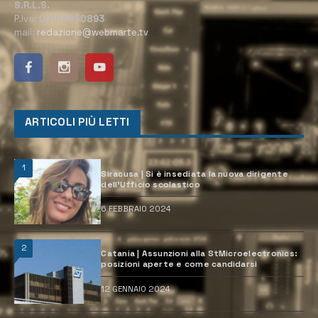
S.R.L.S.
P.Iva:
02184950893
mail:
redazione@webmarte.tv
ARTICOLI PIÙ LETTI
1
Siracusa | Si è insediata la nuova dirigente
dell’Ufficio scolastico
6 FEBBRAIO 2024
2
Catania | Assunzioni alla StMicroelectronics:
posizioni aperte e come candidarsi
12 GENNAIO 2024