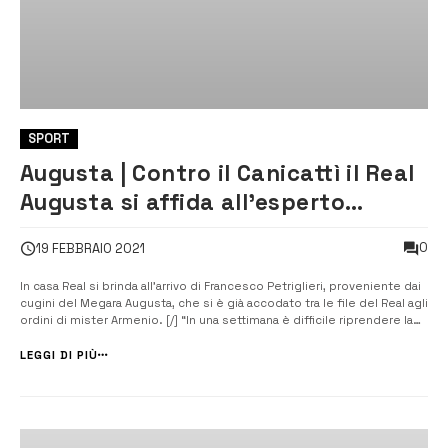
SPORT
Augusta | Contro il Canicattì il Real
Augusta si affida all’esperto
Petriglieri
0
19 FEBBRAIO 2021
In casa Real si brinda all’arrivo di Francesco Petriglieri, proveniente dai
cugini del Megara Augusta, che si è già accodato tra le file del Real agli
ordini di mister Armenio. [/] “In una settimana è difficile riprendere la
forma ottimale dopo un mese di stop, ma credo che per Petriglieri
non farà difficile riprendere la […]...
LEGGI DI PIÙ