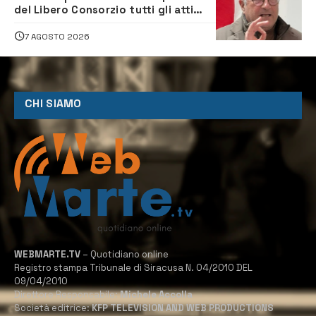
del Libero Consorzio tutti gli atti
relativi alla privatizzazione della Sac
7 AGOSTO 2026
CHI SIAMO
WEBMARTE.TV
– Quotidiano online
Registro stampa Tribunale di Siracusa N. 04/2010 DEL
09/04/2010
Direttore Responsabile:
Michele Accolla
Società editrice:
KFP TELEVISION AND WEB PRODUCTIONS