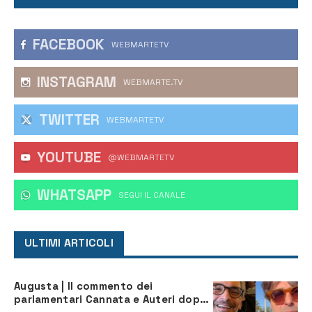
FACEBOOK
WEBMARTETV
INSTAGRAM
WEBMARTE.TV
TWITTER
WEBMARTETV
YOUTUBE
@WEBMARTETV
WHATSAPP
‎SEGUI IL CANALE
ULTIMI ARTICOLI
Augusta | Il commento dei
parlamentari Cannata e Auteri dopo