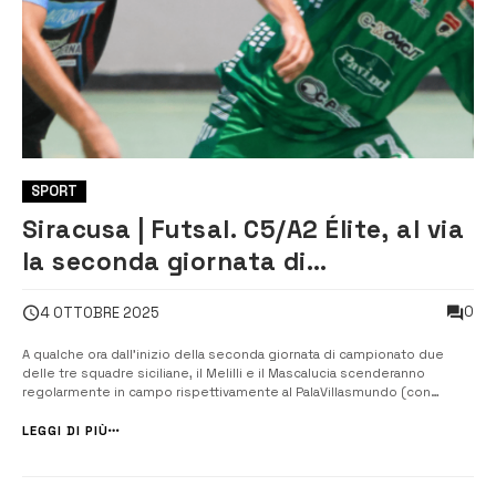
SPORT
Siracusa | Futsal. C5/A2 Élite, al via
la seconda giornata di
campionato
0
4 OTTOBRE 2025
A qualche ora dall’inizio della seconda giornata di campionato due
delle tre squadre siciliane, il Melilli e il Mascalucia scenderanno
regolarmente in campo rispettivamente al PalaVillasmundo (con
diretta streaming sul cale youtube della divisione calcio a 5) e al
PalaPansini di Giovinazzo, mentre il Canicattì giocherà mercoledì 15
LEGGI DI PIÙ
ottobre (pe...