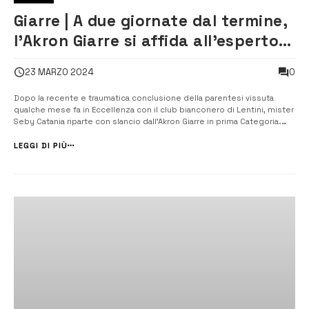
Giarre | A due giornate dal termine,
l’Akron Giarre si affida all’esperto
tecnico Seby Catania
0
23 MARZO 2024
Dopo la recente e traumatica conclusione della parentesi vissuta
qualche mese fa in Eccellenza con il club bianconero di Lentini, mister
Seby Catania riparte con slancio dall’Akron Giarre in prima Categoria.
“Non voglio rinvangare l’esperienza negativa fatta a Lentini, che dopo
avere raggiunto un certo equilibrio nello spogliatoio e in campo c...
LEGGI DI PIÙ