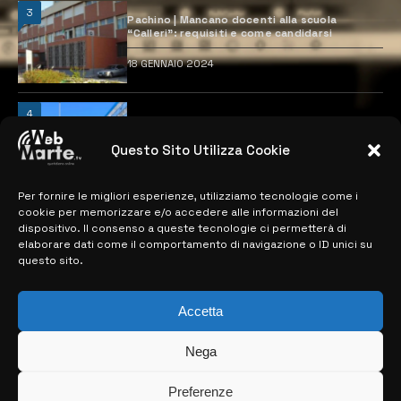
3
Pachino | Mancano docenti alla scuola
“Calleri”: requisiti e come candidarsi
18 GENNAIO 2024
4
Catania | Opportunità di lavoro con St
Microelectronics: centinaia di assunzioni
previste
Questo Sito Utilizza Cookie
28 MARZO 2024
Per fornire le migliori esperienze, utilizziamo tecnologie come i
cookie per memorizzare e/o accedere alle informazioni del
dispositivo. Il consenso a queste tecnologie ci permetterà di
MAPPA DEL SITO
elaborare dati come il comportamento di navigazione o ID unici su
questo sito.
> NOTIZIE
Accetta
> EDIZIONI LOCALI
> CONTATTI
Nega
> INFO
Preferenze