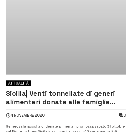
ATTUALITÀ
Sicilia| Venti tonnellate di generi
alimentari donate alle famiglie
bisognose siciliane
0
4 NOVEMBRE 2020
Generosa la raccolta di derrate alimentari promossa sabato 31 ottobre
dal Distretto Lions Sicilia in concomitanza con 46 supermercati di