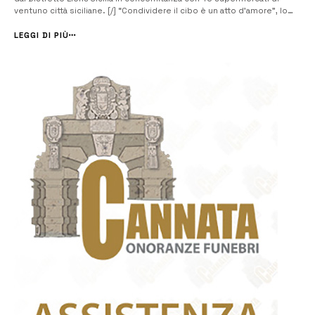
ventuno città siciliane. [/] “Condividere il cibo è un atto d’amore”, lo
slogan che ha mobilitato i volontari dei Lions Clubs, riusciti a
raccogliere ben venti tonnellate di beni di prima necessità, nonché
LEGGI DI PIÙ
pr...