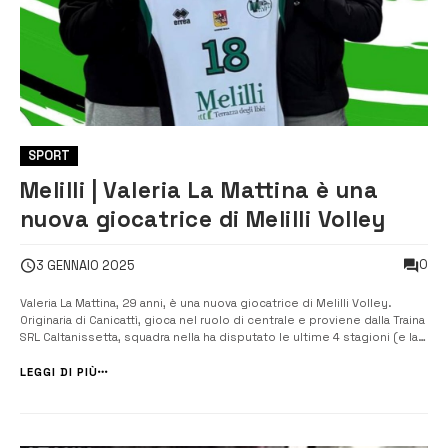
SPORT
Melilli | Valeria La Mattina è una
nuova giocatrice di Melilli Volley
0
3 GENNAIO 2025
Valeria La Mattina, 29 anni, è una nuova giocatrice di Melilli Volley.
Originaria di Canicattì, gioca nel ruolo di centrale e proviene dalla Traina
SRL Caltanissetta, squadra nella ha disputato le ultime 4 stagioni (e la
parte iniziale di questa) contribuendo alla promozione in B1 al termine
dello scorso campionato di B2. Nel 2019-20 ha [&hell...
LEGGI DI PIÙ