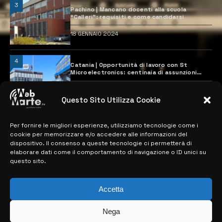
3
Pachino | Mancano docenti alla scuola
“Calleri”: requisiti e come candidarsi
18 GENNAIO 2024
4
Catania | Opportunità di lavoro con St
Microelectronics: centinaia di assunzioni
previste
28 MARZO 2024
Questo Sito Utilizza Cookie
Per fornire le migliori esperienze, utilizziamo tecnologie come i
MAPPA DEL SITO
cookie per memorizzare e/o accedere alle informazioni del
dispositivo. Il consenso a queste tecnologie ci permetterà di
> NOTIZIE
elaborare dati come il comportamento di navigazione o ID unici su
questo sito.
> EDIZIONI LOCALI
> CONTATTI
Accetta
> INFO
Nega