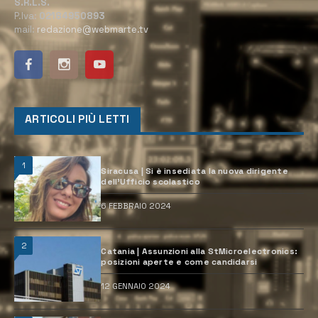
S.R.L.S.
P.Iva:
02184950893
mail:
redazione@webmarte.tv
ARTICOLI PIÙ LETTI
1
Siracusa | Si è insediata la nuova dirigente
dell’Ufficio scolastico
6 FEBBRAIO 2024
2
Catania | Assunzioni alla StMicroelectronics:
posizioni aperte e come candidarsi
12 GENNAIO 2024