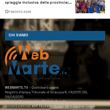
spiaggia inclusiva della provincia:
assistenza e prevenzione aperte a
tutti
7 AGOSTO 2026
CHI SIAMO
WEBMARTE.TV
– Quotidiano online
Registro stampa Tribunale di Siracusa N. 04/2010 DEL
09/04/2010
Direttore Responsabile:
Michele Accolla
Società editrice:
KFP TELEVISION AND WEB PRODUCTIONS