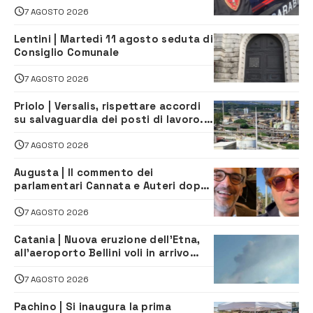
7 AGOSTO 2026
Lentini | Martedì 11 agosto seduta di
Consiglio Comunale
7 AGOSTO 2026
Priolo | Versalis, rispettare accordi
su salvaguardia dei posti di lavoro. Il
sindaco scrive alla società
7 AGOSTO 2026
Augusta | Il commento dei
parlamentari Cannata e Auteri dopo
la firma del contatto per il
depuratore
7 AGOSTO 2026
Catania | Nuova eruzione dell’Etna,
all’aeroporto Bellini voli in arrivo
dirottati
7 AGOSTO 2026
Pachino | Si inaugura la prima