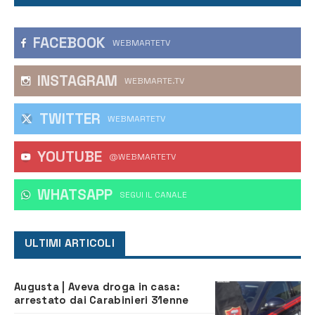
FACEBOOK
WEBMARTETV
INSTAGRAM
WEBMARTE.TV
TWITTER
WEBMARTETV
YOUTUBE
@WEBMARTETV
WHATSAPP
‎SEGUI IL CANALE
ULTIMI ARTICOLI
Augusta | Aveva droga in casa:
arrestato dai Carabinieri 31enne