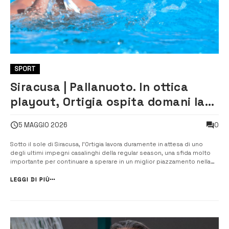
SPORT
Siracusa | Pallanuoto. In ottica
playout, Ortigia ospita domani la
Canottieri Napoli
0
5 MAGGIO 2026
Sotto il sole di Siracusa, l’Ortigia lavora duramente in attesa di uno
degli ultimi impegni casalinghi della regular season, una sfida molto
importante per continuare a sperare in un miglior piazzamento nella
griglia dei play-out. Domani pomeriggio, alle ore 15.00, alla piscina
“Paolo Caldarella” di Siracusa, i biancoverdi ospiteranno la Canot...
LEGGI DI PIÙ