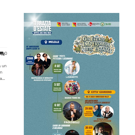
0
à un
un
ani
are