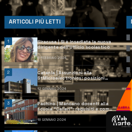
ARTICOLI PIÙ LETTI
1
Siracusa | Si è insediata la nuova
dirigente dell’Ufficio scolastico
6 FEBBRAIO 2024
2
Catania | Assunzioni alla
StMicroelectronics: posizioni
aperte e come candidarsi
12 GENNAIO 2024
3
Pachino | Mancano docenti alla
scuola “Calleri”: requisiti e come
candidarsi
18 GENNAIO 2024