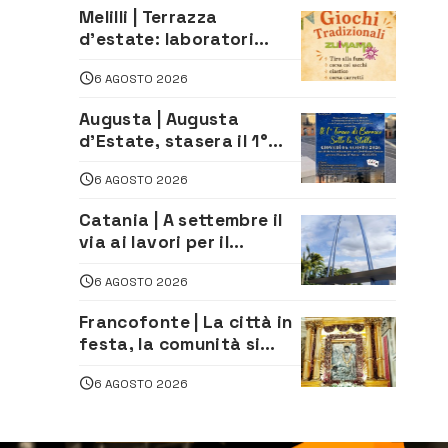
imprenditore della
Melilli | Terrazza
climatizzazione
d’estate: laboratori
creativi di fashion
6 AGOSTO 2026
styling e giochi
tradizionali di Zuimama,
Augusta | Augusta
ecco come iscriversi
d’Estate, stasera il 1°
Torneo di Burraco sotto
6 AGOSTO 2026
le Stelle: piazza
D’Astorga già sold out
Catania | A settembre il
via ai lavori per il
rifacimento dell’ingresso
6 AGOSTO 2026
sud del porto
Francofonte | La città in
festa, la comunità si
affida alla Madonna
6 AGOSTO 2026
della Neve tra fede e
tradizione