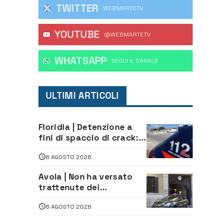
TWITTER
WEBMARTETV
YOUTUBE
@WEBMARTETV
WHATSAPP
‎SEGUI IL CANALE
ULTIMI ARTICOLI
Floridia | Detenzione a
fini di spaccio di crack:
arrestato 22enne
6 AGOSTO 2026
Avola | Non ha versato
trattenute dei
lavoratori: sequestrati
6 AGOSTO 2026
oltre 700 mila euro a