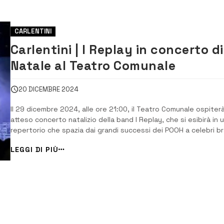
CARLENTINI
Carlentini | I Replay in concerto di
Natale al Teatro Comunale
20 DICEMBRE 2024
Il 29 dicembre 2024, alle ore 21:00, il Teatro Comunale ospiter
atteso concerto natalizio della band I Replay, che si esibirà in 
repertorio che spazia dai grandi successi dei POOH a celebri br
natalizi. La formazione, nota per la sua capacità di reinterpret
LEGGI DI PIÙ
la musica pop con un’impronta distintiva, offrirà al pubblico un
[&h...