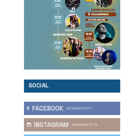
SOCIAL
FACEBOOK
WEBMARTETV
INSTAGRAM
WEBMARTE.TV