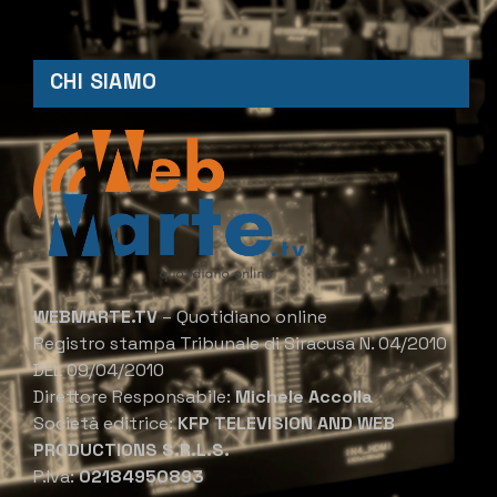
CHI SIAMO
WEBMARTE.TV
– Quotidiano online
Registro stampa Tribunale di Siracusa N. 04/2010
DEL 09/04/2010
Direttore Responsabile:
Michele Accolla
Società editrice:
KFP TELEVISION AND WEB
PRODUCTIONS S.R.L.S.
P.Iva:
02184950893