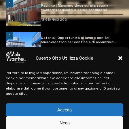
3
Pachino | Mancano docenti alla scuola
“Calleri”: requisiti e come candidarsi
18 GENNAIO 2024
4
Catania | Opportunità di lavoro con St
Microelectronics: centinaia di assunzioni
previste
28 MARZO 2024
Questo Sito Utilizza Cookie
Per fornire le migliori esperienze, utilizziamo tecnologie come i
MAPPA DEL SITO
cookie per memorizzare e/o accedere alle informazioni del
dispositivo. Il consenso a queste tecnologie ci permetterà di
> NOTIZIE
elaborare dati come il comportamento di navigazione o ID unici su
questo sito.
> EDIZIONI LOCALI
> CONTATTI
Accetta
> INFO
Nega