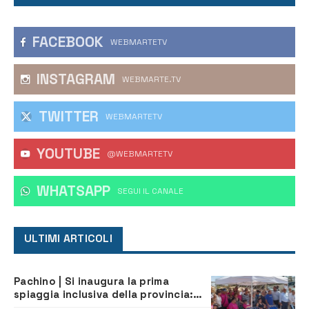
FACEBOOK
WEBMARTETV
INSTAGRAM
WEBMARTE.TV
TWITTER
WEBMARTETV
YOUTUBE
@WEBMARTETV
WHATSAPP
‎SEGUI IL CANALE
ULTIMI ARTICOLI
Pachino | Si inaugura la prima
spiaggia inclusiva della provincia:
assistenza e prevenzione aperte a