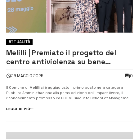
ATTUALITÀ
Melilli | Premiato il progetto del
centro antiviolenza su bene
confiscato alla mafia
0
29 MAGGIO 2025
Il Comune di Melilli si è aggiudicato il primo posto nella categoria
Pubblica Amministrazione alla prima edizione dell’Impact Award, il
riconoscimento promosso da POLIMI Graduate School of Management
in collaborazione con il Politecnico di Bari, il centro di ricerca Tiresia e
il supporto di Cassa Depositi e Prestiti, che premia i progetti a pi...
LEGGI DI PIÙ