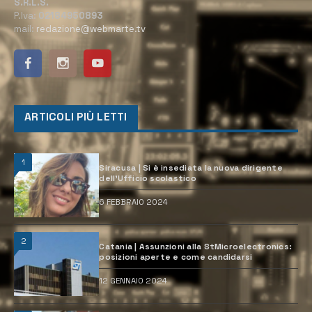
S.R.L.S.
P.Iva:
02184950893
mail:
redazione@webmarte.tv
ARTICOLI PIÙ LETTI
1
Siracusa | Si è insediata la nuova dirigente
dell’Ufficio scolastico
6 FEBBRAIO 2024
2
Catania | Assunzioni alla StMicroelectronics:
posizioni aperte e come candidarsi
12 GENNAIO 2024