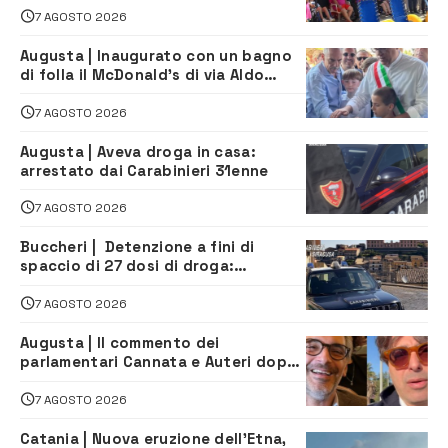
tutti
7 AGOSTO 2026
Augusta | Inaugurato con un bagno
di folla il McDonald’s di via Aldo
Moro
7 AGOSTO 2026
Augusta | Aveva droga in casa:
arrestato dai Carabinieri 31enne
7 AGOSTO 2026
Buccheri | Detenzione a fini di
spaccio di 27 dosi di droga:
denunciati tre 20enni
7 AGOSTO 2026
Augusta | Il commento dei
parlamentari Cannata e Auteri dopo
la firma del contatto per il
depuratore
7 AGOSTO 2026
Catania | Nuova eruzione dell’Etna,