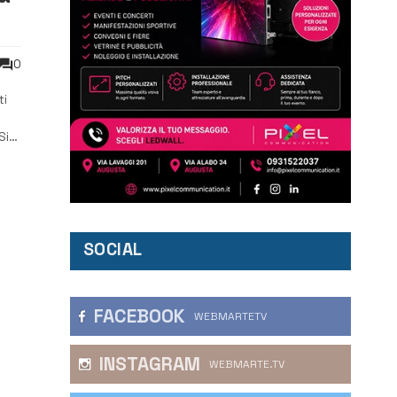
0
ti
Si
 i
SOCIAL
FACEBOOK
WEBMARTETV
INSTAGRAM
WEBMARTE.TV