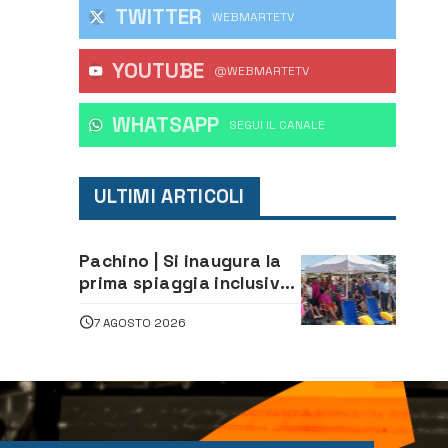
TWITTER
WEBMARTETV
YOUTUBE
@WEBMARTETV
WHATSAPP
‎SEGUI IL CANALE
ULTIMI ARTICOLI
Pachino | Si inaugura la
prima spiaggia inclusiva
della provincia:
7 AGOSTO 2026
assistenza e prevenzione
aperte a tutti