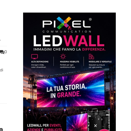
0
di
el
sa