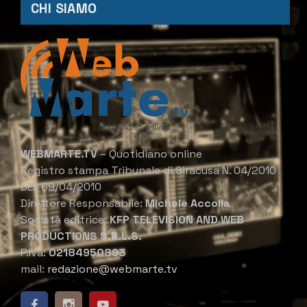
CHI SIAMO
WEBMARTE.TV
– Quotidiano online
Registro stampa Tribunale di Siracusa N. 04/2010
DEL 09/04/2010
Direttore Responsabile:
Michele Accolla
Società editrice:
KFP TELEVISION AND WEB
PRODUCTIONS S.R.L.S.
P.Iva:
02184950893
mail:
redazione@webmarte.tv