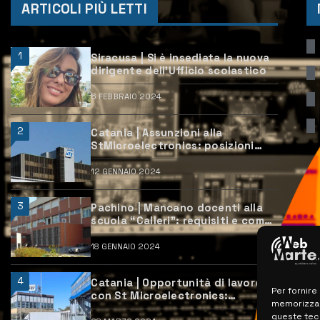
ARTICOLI PIÙ LETTI
1
Siracusa | Si è insediata la nuova
dirigente dell’Ufficio scolastico
6 FEBBRAIO 2024
2
Catania | Assunzioni alla
StMicroelectronics: posizioni
aperte e come candidarsi
12 GENNAIO 2024
3
Pachino | Mancano docenti alla
scuola “Calleri”: requisiti e come
candidarsi
18 GENNAIO 2024
4
Catania | Opportunità di lavoro
Per fornire
con St Microelectronics:
memorizzare
centinaia di assunzioni previste
queste tec