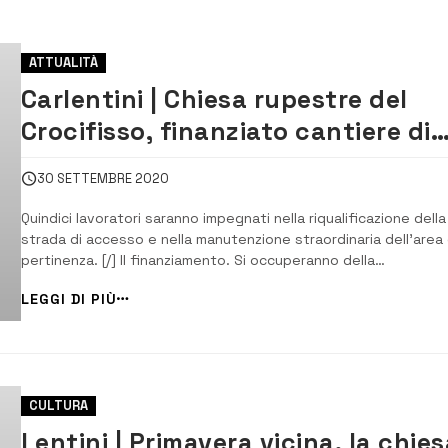
ATTUALITÀ
Carlentini | Chiesa rupestre del
Crocifisso, finanziato cantiere di
lavoro
30 SETTEMBRE 2020
Quindici lavoratori saranno impegnati nella riqualificazione della
strada di accesso e nella manutenzione straordinaria dell’area 
pertinenza. [/] Il finanziamento. Si occuperanno della
riqualificazione della stradina di accesso alla chiesa rupestre d
LEGGI DI PIÙ
Crocifisso e della manutenzione straordinaria dell’area di
pertinenza i quindici lavorato...
CULTURA
Lentini | Primavera vicina, la chie