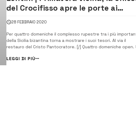
del Crocifisso apre le porte ai
visitatori
28 FEBBRAIO 2020
Per quattro domeniche il complesso rupestre tra i più importan
della Sicilia bizantina torna a mostrare i suoi tesori. Al via il
restauro del Cristo Pantocratore. [/] Quattro domeniche open. 
avvicina la primavera e la chiesa del Crocifisso torna a mostrare
LEGGI DI PIÙ
suoi pregevoli tesori. Complesso rupestre tra i più importanti
della Sicilia biza...