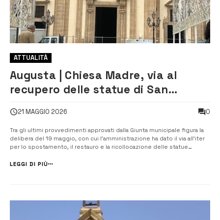
ATTUALITÀ
Augusta | Chiesa Madre, via al
recupero delle statue di San
Domenico e San Giuseppe
0
21 MAGGIO 2026
Tra gli ultimi provvedimenti approvati dalla Giunta municipale figura la
delibera del 19 maggio, con cui l’amministrazione ha dato il via all’iter
per lo spostamento, il restauro e la ricollocazione delle statue
acroteriali raffiguranti San Domenico e San Giuseppe, per decenni
simboli del prospetto della Chiesa Madre. Le due statue erano
LEGGI DI PIÙ
state...