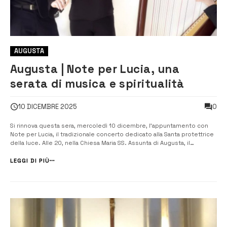
AUGUSTA
Augusta | Note per Lucia, una
serata di musica e spiritualità
0
10 DICEMBRE 2025
Si rinnova questa sera, mercoledì 10 dicembre, l’appuntamento con
Note per Lucia, il tradizionale concerto dedicato alla Santa protettrice
della luce. Alle 20, nella Chiesa Maria SS. Assunta di Augusta, il
pubblico potrà assistere all’esibizione del Lumina Sonora Trio,
composto da Fabio Rizza all’arpa, Vincenzo Iacono al flauto e Marina
LEGGI DI PIÙ
Zago a...