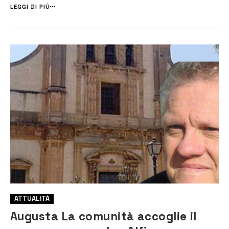
secoli avvenire. Ma proprio quell’evento sismico ne provocò il ...
LEGGI DI PIÙ
ATTUALITÀ
Augusta La comunità accoglie il