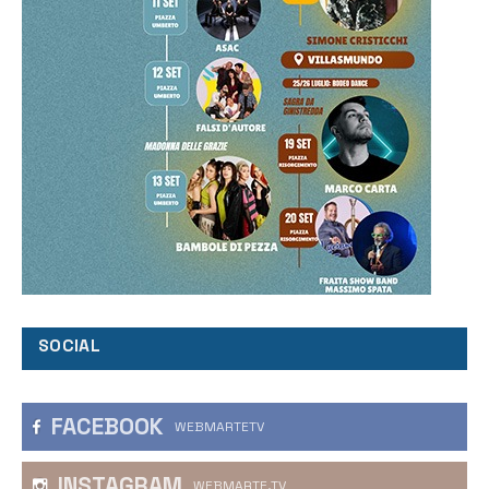
SOCIAL
FACEBOOK
WEBMARTETV
INSTAGRAM
WEBMARTE.TV