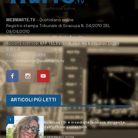
WEBMARTE.TV
– Quotidiano online
Registro stampa Tribunale di Siracusa N. 04/2010 DEL
09/04/2010
Direttore Responsabile:
Michele Accolla
Società editrice:
KFP TELEVISION AND WEB PRODUCTIONS
S.R.L.S.
P.Iva:
02184950893
mail:
redazione@webmarte.tv
ARTICOLI PIÙ LETTI
1
Siracusa | Si è insediata la nuova dirigente
dell’Ufficio scolastico
6 FEBBRAIO 2024