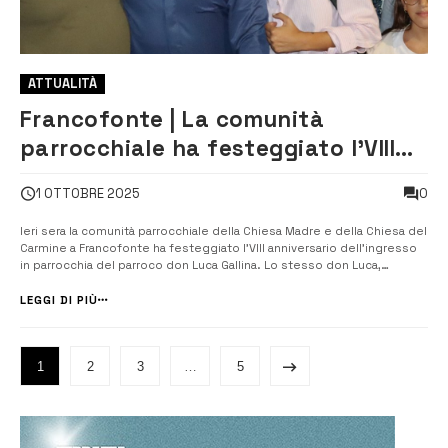
ATTUALITÀ
Francofonte | La comunità
parrocchiale ha festeggiato l’VIII
anniversario dell’ingresso in
0
1 OTTOBRE 2025
parrocchia di don Gallina
Ieri sera la comunità parrocchiale della Chiesa Madre e della Chiesa del
Carmine a Francofonte ha festeggiato l’VIII anniversario dell’ingresso
in parrocchia del parroco don Luca Gallina. Lo stesso don Luca,
ricordando gli inizi del suo ministero a Francofonte il 30 settembre
2017, ha invitato la comunità a ringraziare il Signore p...
LEGGI DI PIÙ
1
2
3
…
5