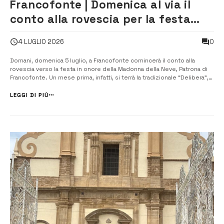
Francofonte | Domenica al via il
conto alla rovescia per la festa
della Madonna della Neve
0
4 LUGLIO 2026
Domani, domenica 5 luglio, a Francofonte comincerà il conto alla
rovescia verso la festa in onore della Madonna della Neve, Patrona di
Francofonte. Un mese prima, infatti, si terrà la tradizionale “Delibera”,
cioè l’annuncio festoso alla cittadinanza dell’inizio del tempo della
festa. “Il 5 luglio segna l’in...
LEGGI DI PIÙ