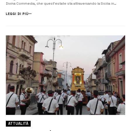
Divina Commedia, che quest’estate sta attraversando la Sicilia in
bicicletta portando il capolavoro di Dante nelle città e nei paesi
dell’isola. In ogni tappa del suo viaggio Battistella propone una ser...
LEGGI DI PIÙ
ATTUALITÀ