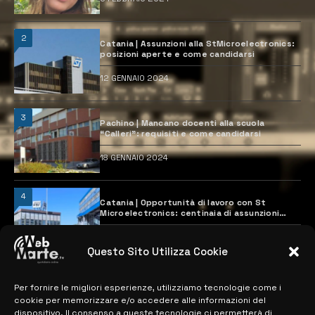
2
Catania | Assunzioni alla StMicroelectronics:
posizioni aperte e come candidarsi
12 GENNAIO 2024
3
Pachino | Mancano docenti alla scuola
“Calleri”: requisiti e come candidarsi
18 GENNAIO 2024
4
Catania | Opportunità di lavoro con St
Microelectronics: centinaia di assunzioni
previste
28 MARZO 2024
Questo Sito Utilizza Cookie
Per fornire le migliori esperienze, utilizziamo tecnologie come i
MAPPA DEL SITO
cookie per memorizzare e/o accedere alle informazioni del
dispositivo. Il consenso a queste tecnologie ci permetterà di