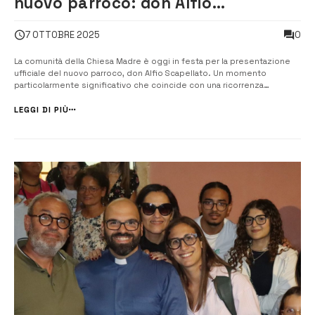
nuovo parroco: don Alfio
Scapellato alla guida della Chiesa
0
7 OTTOBRE 2025
Madre
La comunità della Chiesa Madre è oggi in festa per la presentazione
ufficiale del nuovo parroco, don Alfio Scapellato. Un momento
particolarmente significativo che coincide con una ricorrenza
importante: il 30° anniversario della sua ordinazione sacerdotale.
“Un’occasione doppiamente solenne, che i fedeli vivono con gioia e
LEGGI DI PIÙ
riconoscenza. A don...