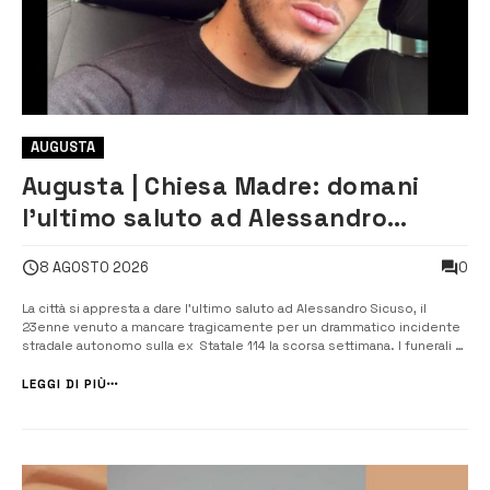
AUGUSTA
Augusta | Chiesa Madre: domani
l’ultimo saluto ad Alessandro
Sicuso, morto in un incidente
0
8 AGOSTO 2026
stradale
La città si appresta a dare l’ultimo saluto ad Alessandro Sicuso, il
23enne venuto a mancare tragicamente per un drammatico incidente
stradale autonomo sulla ex Statale 114 la scorsa settimana. I funerali si
celebreranno domani, 9 agosto, alle 11, in chiesa Madre, a seguito del
nulla osta della Procura di Siracusa arrivato dopo che nei [...
LEGGI DI PIÙ