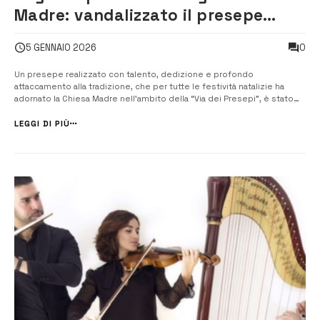
Madre: vandalizzato il presepe
della tradizione
0
5 GENNAIO 2026
Un presepe realizzato con talento, dedizione e profondo
attaccamento alla tradizione, che per tutte le festività natalizie ha
adornato la Chiesa Madre nell’ambito della “Via dei Presepi”, è stato
oggetto di un vile atto vandalico. Alla vigilia dell’Epifania, ignoti hanno
infatti sottratto alcune statuine e addobbi, lasciando sgomento e
LEGGI DI PIÙ
amarezz...