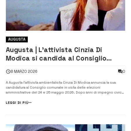
AUGUSTA
Augusta | L’attivista Cinzia Di
Modica si candida al Consiglio
comunale: “L’ambiente entri nelle
0
8 MARZO 2026
istituzioni”
A Augusta l’attivista ambientalista Cinzia Di Modica annuncia la sua
candidatura al Consiglio comunale in vista delle elezioni
amministrative del 24 e 25 maggio 2026. Dopo anni di impegno civico
sul territorio, la già portavoce del Comitato Stop Veleni Augusta–
Priolo–Melilli–Siracusa ha deciso di portare la sua battaglia per
LEGGI DI PIÙ
l’ambiente e la sa...