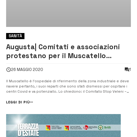
SANITÀ
Augusta| Comitati e associazioni
protestano per il Muscatello
davanti all’ospedale
1
26 MAGGIO 2020
Il Muscatello è l’ospedale di riferimento della zona industriale e deve
riavere pertanto, i suoi reparti che sono stati dismessi per ospitare i
centri Covid e va potenziato. Lo chiedono: il Comitato Stop Veleni –
Augusta Priolo Melilli Siracusa, l’associazione a Tds l’Ona Sicilia e dal
Mdc, i quali rappresentanti, stamattina, hanno presi...
LEGGI DI PIÙ