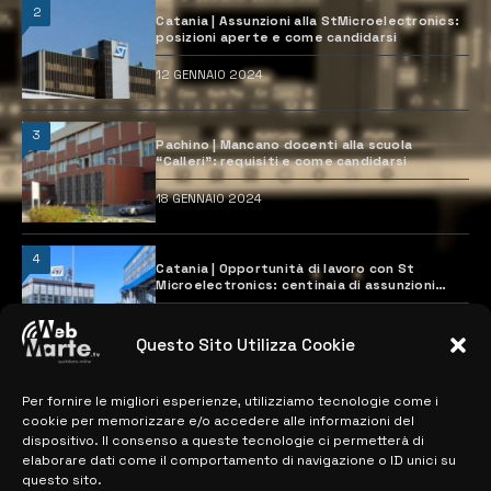
2
Catania | Assunzioni alla StMicroelectronics:
posizioni aperte e come candidarsi
12 GENNAIO 2024
3
Pachino | Mancano docenti alla scuola
“Calleri”: requisiti e come candidarsi
18 GENNAIO 2024
4
Catania | Opportunità di lavoro con St
Microelectronics: centinaia di assunzioni
previste
28 MARZO 2024
Questo Sito Utilizza Cookie
Per fornire le migliori esperienze, utilizziamo tecnologie come i
MAPPA DEL SITO
cookie per memorizzare e/o accedere alle informazioni del
dispositivo. Il consenso a queste tecnologie ci permetterà di
> NOTIZIE
elaborare dati come il comportamento di navigazione o ID unici su
questo sito.