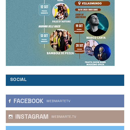
SOCIAL
FACEBOOK
WEBMARTETV
INSTAGRAM
WEBMARTE.TV