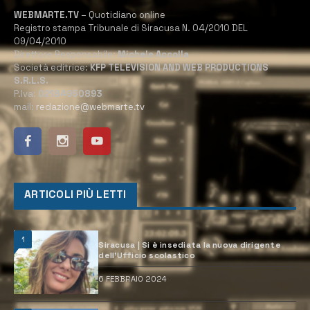
WEBMARTE.TV
– Quotidiano online
Registro stampa Tribunale di Siracusa N. 04/2010 DEL
09/04/2010
Direttore Responsabile:
Michele Accolla
Società editrice:
KFP TELEVISION AND WEB PRODUCTIONS
S.R.L.S.
P.Iva:
02184950893
mail:
redazione@webmarte.tv
ARTICOLI PIÙ LETTI
1
Siracusa | Si è insediata la nuova dirigente
dell’Ufficio scolastico
6 FEBBRAIO 2024