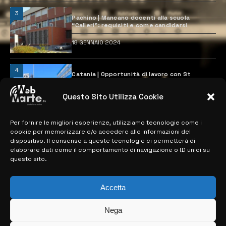
3
Pachino | Mancano docenti alla scuola
“Calleri”: requisiti e come candidarsi
18 GENNAIO 2024
4
Catania | Opportunità di lavoro con St
Microelectronics: centinaia di assunzioni
previste
Questo Sito Utilizza Cookie
28 MARZO 2024
Per fornire le migliori esperienze, utilizziamo tecnologie come i
cookie per memorizzare e/o accedere alle informazioni del
MAPPA DEL SITO
dispositivo. Il consenso a queste tecnologie ci permetterà di
elaborare dati come il comportamento di navigazione o ID unici su
questo sito.
> NOTIZIE
> EDIZIONI LOCALI
Accetta
> CONTATTI
Nega
> INFO