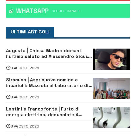
WHATSAPP
‎SEGUI IL CANALE
ULTIMI ARTICOLI
Augusta | Chiesa Madre: domani
l’ultimo saluto ad Alessandro Sicuso,
morto in un incidente stradale
8 AGOSTO 2026
Siracusa | Asp: nuove nomine e
incarichi: Mazzola al Laboratorio di
Sanità pubblica, Matteliano al
Servizio Legale
8 AGOSTO 2026
Lentini e Francofonte | Furto di
energia elettrica, denunciate 4
persone
8 AGOSTO 2026