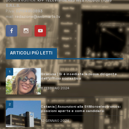
Società editrice:
KFP TELEVISION AND WEB PRODUCTIONS
S.R.L.S.
P.Iva:
02184950893
mail:
redazione@webmarte.tv
ARTICOLI PIÙ LETTI
1
Siracusa | Si è insediata la nuova dirigente
dell’Ufficio scolastico
6 FEBBRAIO 2024
2
Catania | Assunzioni alla StMicroelectronics:
posizioni aperte e come candidarsi
12 GENNAIO 2024