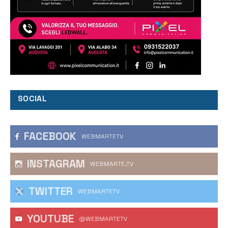
SOCIAL
FACEBOOK
WEBMARTETV
INSTAGRAM
WEBMARTE.TV
TWITTER
WEBMARTETV
YOUTUBE
@WEBMARTETV