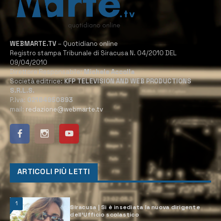
WEBMARTE.TV
– Quotidiano online
Registro stampa Tribunale di Siracusa N. 04/2010 DEL
09/04/2010
Direttore Responsabile:
Michele Accolla
Società editrice:
KFP TELEVISION AND WEB PRODUCTIONS
S.R.L.S.
P.Iva:
02184950893
mail:
redazione@webmarte.tv
ARTICOLI PIÙ LETTI
1
Siracusa | Si è insediata la nuova dirigente
dell’Ufficio scolastico