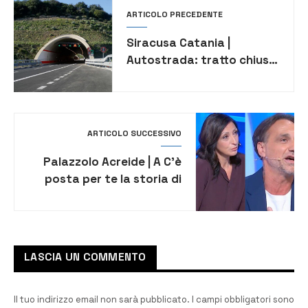
ARTICOLO PRECEDENTE
Siracusa Catania |
Autostrada: tratto chiuso
per un giorno per
sopralluoghi in due gallerie
ARTICOLO SUCCESSIVO
Palazzolo Acreide | A C’è
posta per te la storia di
amore e tradimenti di
Viviana e Salvatore
LASCIA UN COMMENTO
Il tuo indirizzo email non sarà pubblicato.
I campi obbligatori sono