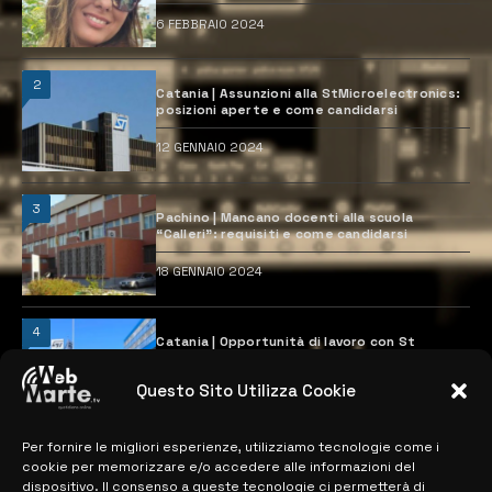
6 FEBBRAIO 2024
2
Catania | Assunzioni alla StMicroelectronics:
posizioni aperte e come candidarsi
12 GENNAIO 2024
3
Pachino | Mancano docenti alla scuola
“Calleri”: requisiti e come candidarsi
18 GENNAIO 2024
4
Catania | Opportunità di lavoro con St
Microelectronics: centinaia di assunzioni
previste
Questo Sito Utilizza Cookie
28 MARZO 2024
Per fornire le migliori esperienze, utilizziamo tecnologie come i
cookie per memorizzare e/o accedere alle informazioni del
MAPPA DEL SITO
dispositivo. Il consenso a queste tecnologie ci permetterà di