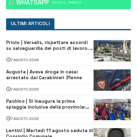
WHATSAPP
‎SEGUI IL CANALE
ULTIMI ARTICOLI
Priolo | Versalis, rispettare accordi
su salvaguardia dei posti di lavoro. Il
sindaco scrive alla società
7 AGOSTO 2026
Augusta | Aveva droga in casa:
arrestato dai Carabinieri 31enne
7 AGOSTO 2026
Pachino | Si inaugura la prima
spiaggia inclusiva della provincia:
assistenza e prevenzione aperte a
tutti
7 AGOSTO 2026
Lentini | Martedì 11 agosto seduta di
Consiglio Comunale