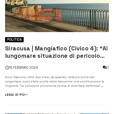
POLITICA
Siracusa | Mangiafico (Civico 4): “Al
lungomare situazione di pericolo
da oltre 2 mesi”
0
15 FEBBRAIO 2024
Sono trascorsi oltre due mesi, da quando, nella porzione del
lungomare, sono state poste delle transenne che sostituiscono la
ringhiera. “La soluzione provvisoria rischia di diventare definitiva”,
commenta Michele Mangiafico, leader del movimento Civico 4. La
scorsa settimana in via Mineo, a seguito della nostra denuncia del 16
LEGGI DI PIÙ
dicembre, l’Amm...