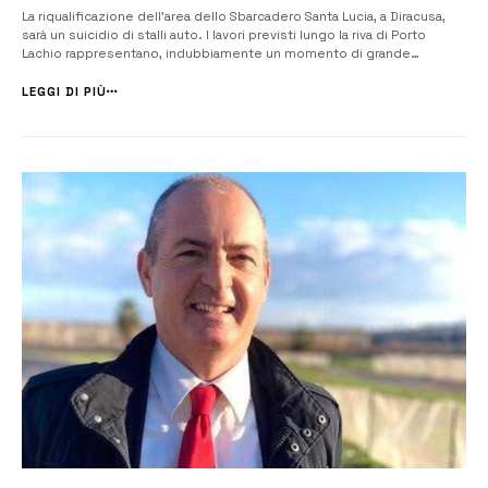
La riqualificazione dell’area dello Sbarcadero Santa Lucia, a Diracusa,
sarà un suicidio di stalli auto. I lavori previsti lungo la riva di Porto
Lachio rappresentano, indubbiamente un momento di grande
trasformazione per la città, ma il progetto di riqualificazione non
prevede un piano alternativo per compensare la perdita dei posti
LEGGI DI PIÙ
aut...