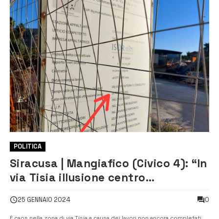
POLITICA
Siracusa | Mangiafico (Civico 4): “In
via Tisia illusione centro
commerciale naturale, in realtà è
0
25 GENNAIO 2024
solo caos parcheggi”
È caos nella zona di via Tisia a causa dei lavori non ancora completati