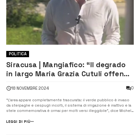
POLITICA
Siracusa | Mangiafico: “Il degrado
in largo Maria Grazia Cutuli offende
la memoria della giornalista”
0
18 NOVEMBRE 2024
“L’area appare completamente trascurata: il verde pubblico è invaso
da sterpaglie e cespugli incolti, il sistema di irrigazione è inattivo e la
stele commemorativa è ormai per molti versi illeggibile”, dice Michele
Mangiafico, leader del movimento e componente di Fratelli d’Italia
Siracusa. I cittadini, riporta il movimento, hanno segnal...
LEGGI DI PIÙ