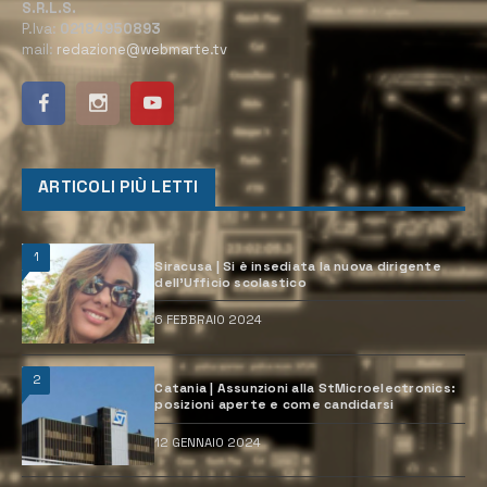
S.R.L.S.
P.Iva:
02184950893
mail:
redazione@webmarte.tv
ARTICOLI PIÙ LETTI
1
Siracusa | Si è insediata la nuova dirigente
dell’Ufficio scolastico
6 FEBBRAIO 2024
2
Catania | Assunzioni alla StMicroelectronics:
posizioni aperte e come candidarsi
12 GENNAIO 2024