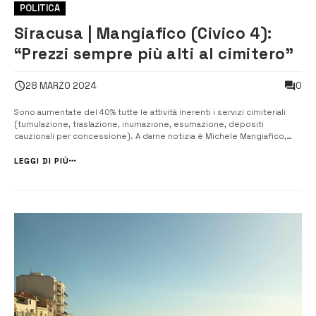
POLITICA
Siracusa | Mangiafico (Civico 4):
“Prezzi sempre più alti al cimitero”
0
28 MARZO 2024
Sono aumentate del 40% tutte le attività inerenti i servizi cimiteriali
(tumulazione, traslazione, inumazione, esumazione, depositi
cauzionali per concessione). A darne notizia è Michele Mangiafico,
leader del movimento Civico 4, esaminando la delibera di Giunta
municipale numero 30 dello scorso 15 marzo. I costi sono stati rialzati
LEGGI DI PIÙ
a seguito ...