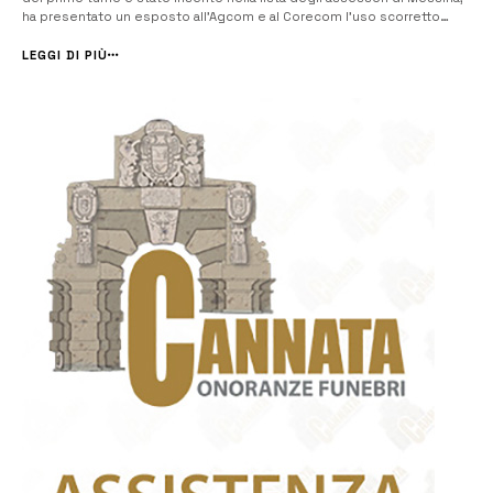
ha presentato un esposto all’Agcom e al Corecom l’uso scorretto
della pagina istituzionale ‘Francesco Italia Sindaco’ Sono gli ultimi
giorni prima del ballottaggio di domenica e lunedì, e tra gli schie...
LEGGI DI PIÙ