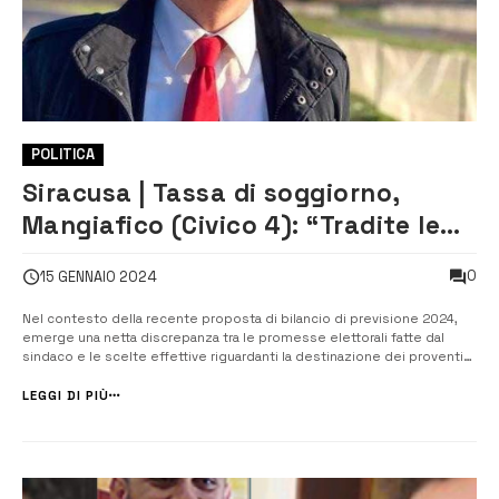
POLITICA
Siracusa | Tassa di soggiorno,
Mangiafico (Civico 4): “Tradite le
promesse elettorali”
0
15 GENNAIO 2024
Nel contesto della recente proposta di bilancio di previsione 2024,
emerge una netta discrepanza tra le promesse elettorali fatte dal
sindaco e le scelte effettive riguardanti la destinazione dei proventi
della tassa di soggiorno per l’anno in corso, pari a 2,6 milioni di euro. A
dirlo è Michele Mangiafico, leader del movimento Civico 4,...
LEGGI DI PIÙ