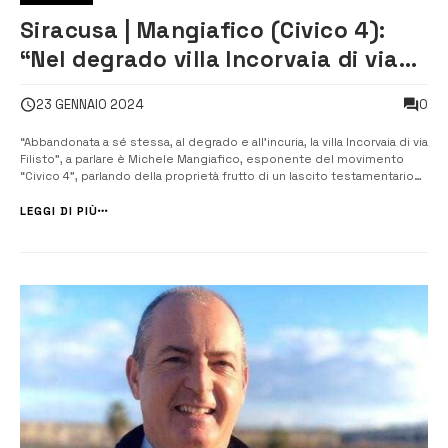
Siracusa | Mangiafico (Civico 4):
“Nel degrado villa Incorvaia di via
Filisto”
0
23 GENNAIO 2024
“Abbandonata a sé stessa, al degrado e all’incuria, la villa Incorvaia di via
Filisto”, a parlare è Michele Mangiafico, esponente del movimento
“Civico 4”, parlando della proprietà frutto di un lascito testamentario
da parte della professoressa Incorvaia, che fu anche dirigente di
istituto. L’atto testamentario della professo...
LEGGI DI PIÙ