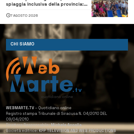
spiaggia inclusiva della provincia:
assistenza e prevenzione aperte a
tutti
7 AGOSTO 2026
CHI SIAMO
WEBMARTE.TV
– Quotidiano online
Registro stampa Tribunale di Siracusa N. 04/2010 DEL
09/04/2010
Direttore Responsabile:
Michele Accolla
Società editrice:
KFP TELEVISION AND WEB PRODUCTIONS