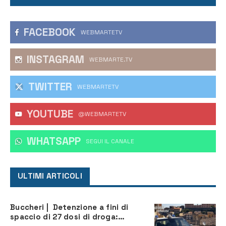
FACEBOOK
WEBMARTETV
INSTAGRAM
WEBMARTE.TV
TWITTER
WEBMARTETV
YOUTUBE
@WEBMARTETV
WHATSAPP
‎SEGUI IL CANALE
ULTIMI ARTICOLI
Buccheri | Detenzione a fini di
spaccio di 27 dosi di droga: