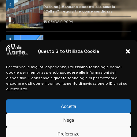
3
Pachino | Mancano docenti alla scuola
“Calleri”: requisiti e come candidarsi
18 GENNAIO 2024
4
Catania | Opportunità di lavoro con St
Microelectronics: centinaia di assunzioni
previste
Questo Sito Utilizza Cookie
28 MARZO 2024
Per fornire le migliori esperienze, utilizziamo tecnologie come i
cookie per memorizzare e/o accedere alle informazioni del
dispositivo. Il consenso a queste tecnologie ci permetterà di
MAPPA DEL SITO
elaborare dati come il comportamento di navigazione o ID unici su
questo sito.
> NOTIZIE
Accetta
> EDIZIONI LOCALI
> CONTATTI
Nega
> INFO
Preferenze