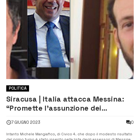
POLITICA
Siracusa | Italia attacca Messina:
“Promette l’assunzione dei
dipendenti delle ditte private che
0
7 GIUGNO 2023
lavorano per il Comune”
Intanto Michele Mangiafico, di Civico 4. che dopo il modesto risultato
del primo turno è stato inserito nella lista degli assessori di Messina,