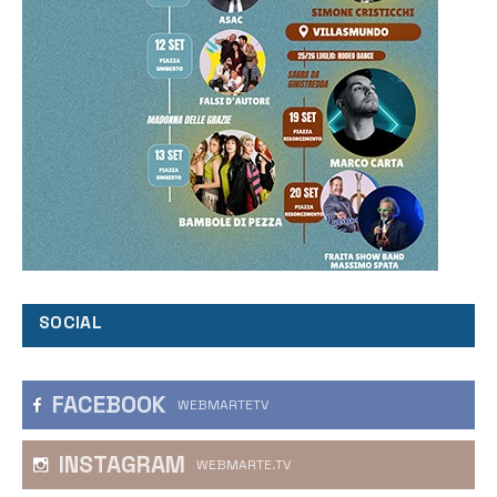
SOCIAL
FACEBOOK
WEBMARTETV
INSTAGRAM
WEBMARTE.TV