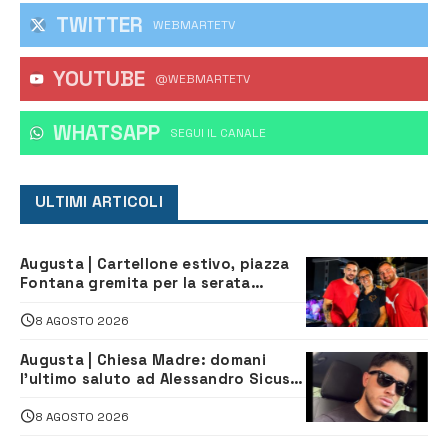
TWITTER
WEBMARTETV
YOUTUBE
@WEBMARTETV
WHATSAPP
‎SEGUI IL CANALE
ULTIMI ARTICOLI
Augusta | Cartellone estivo, piazza
Fontana gremita per la serata
caraibica con Andrea Mojito
8 AGOSTO 2026
Augusta | Chiesa Madre: domani
l’ultimo saluto ad Alessandro Sicuso,
morto in un incidente stradale
8 AGOSTO 2026