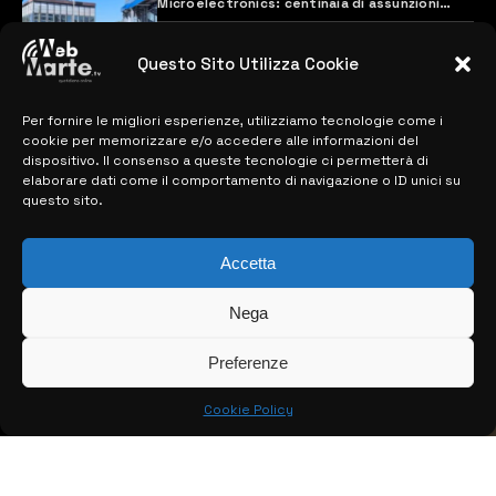
Microelectronics: centinaia di assunzioni
previste
28 MARZO 2024
Questo Sito Utilizza Cookie
Per fornire le migliori esperienze, utilizziamo tecnologie come i
MAPPA DEL SITO
cookie per memorizzare e/o accedere alle informazioni del
dispositivo. Il consenso a queste tecnologie ci permetterà di
> NOTIZIE
elaborare dati come il comportamento di navigazione o ID unici su
questo sito.
> EDIZIONI LOCALI
Accetta
> CONTATTI
> INFO
Nega
Preferenze
Cookie Policy