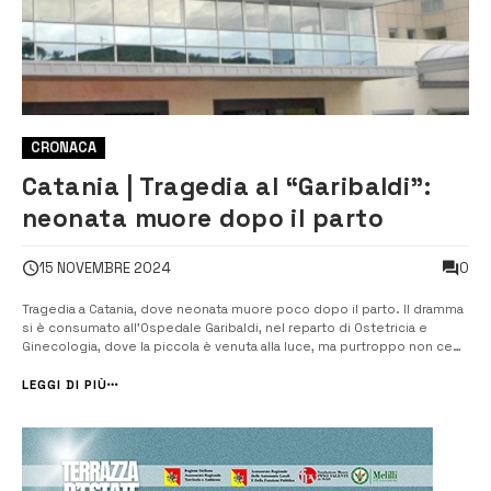
CRONACA
Catania | Tragedia al “Garibaldi”:
neonata muore dopo il parto
0
15 NOVEMBRE 2024
Tragedia a Catania, dove neonata muore poco dopo il parto. Il dramma
si è consumato all’Ospedale Garibaldi, nel reparto di Ostetricia e
Ginecologia, dove la piccola è venuta alla luce, ma purtroppo non ce
l’ha fatta. La madre, che ha subito gravi complicazioni durante il parto,
è stata trasferita in terapia intensiva per ricevere le […]...
LEGGI DI PIÙ