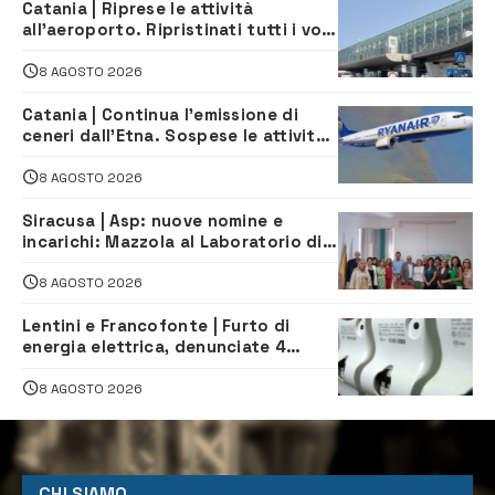
Catania | Riprese le attività
all’aeroporto. Ripristinati tutti i voli
in arrivo e in partenza
8 AGOSTO 2026
Catania | Continua l’emissione di
ceneri dall’Etna. Sospese le attività
all’aeroporto di Fontanarossa
8 AGOSTO 2026
Siracusa | Asp: nuove nomine e
incarichi: Mazzola al Laboratorio di
Sanità pubblica, Matteliano al
Servizio Legale
8 AGOSTO 2026
Lentini e Francofonte | Furto di
energia elettrica, denunciate 4
persone
8 AGOSTO 2026
CHI SIAMO