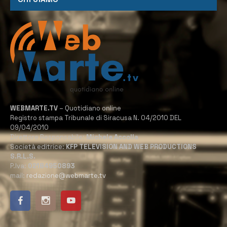
WEBMARTE.TV
– Quotidiano online
Registro stampa Tribunale di Siracusa N. 04/2010 DEL
09/04/2010
Direttore Responsabile:
Michele Accolla
Società editrice:
KFP TELEVISION AND WEB PRODUCTIONS
S.R.L.S.
P.Iva:
02184950893
mail:
redazione@webmarte.tv