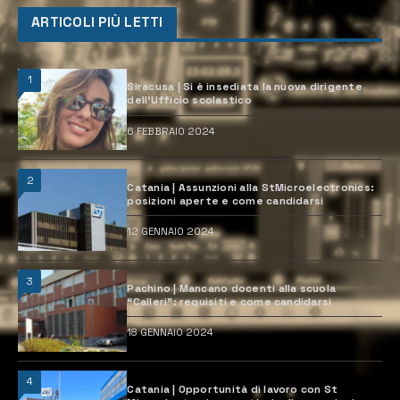
ARTICOLI PIÙ LETTI
1
Siracusa | Si è insediata la nuova dirigente
dell’Ufficio scolastico
6 FEBBRAIO 2024
2
Catania | Assunzioni alla StMicroelectronics:
posizioni aperte e come candidarsi
12 GENNAIO 2024
3
Pachino | Mancano docenti alla scuola
“Calleri”: requisiti e come candidarsi
18 GENNAIO 2024
4
Catania | Opportunità di lavoro con St