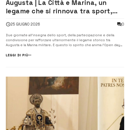
Augusta | La Città e Marina, un
legame che si rinnova tra sport,
sanità, intrattenimento e apertura
0
25 GIUGNO 2026
alla comunità
Due giornate all’insegna dello sport, della partecipazione e della
condivisione per rafforzare ulteriormente il legame storico tra
Augusta e la Marina militare. È questo lo spirito che anima l’Open day
della Marina militare e le prestigiose competizioni veliche in
programma il 27 e 28 giugno presso la base navale megarese. La
LEGGI DI PIÙ
confe...