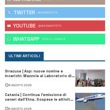
TWITTER
WEBMARTETV
YOUTUBE
@WEBMARTETV
WHATSAPP
‎SEGUI IL CANALE
ULTIMI ARTICOLI
Siracusa | Asp: nuove nomine e
incarichi: Mazzola al Laboratorio di
Sanità pubblica, Matteliano al
Servizio Legale
8 AGOSTO 2026
Catania | Continua l’emissione di
ceneri dall’Etna. Sospese le attività
all’aeroporto di Fontanarossa
8 AGOSTO 2026