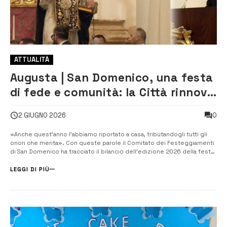
ATTUALITÀ
Augusta | San Domenico, una festa
di fede e comunità: la Città rinnova
il legame con il suo Patrono
0
2 GIUGNO 2026
«Anche quest’anno l’abbiamo riportato a casa, tributandogli tutti gli
onori che merita». Con queste parole il Comitato dei Festeggiamenti
di San Domenico ha tracciato il bilancio dell’edizione 2026 della festa
patronale, esprimendo soddisfazione e gratitudine per la
partecipazione della comunità e per i numerosi momenti di fede
LEGGI DI PIÙ
vissuti nelle u...