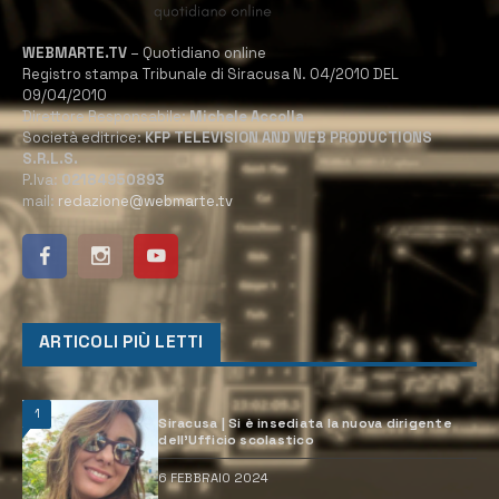
WEBMARTE.TV
– Quotidiano online
Registro stampa Tribunale di Siracusa N. 04/2010 DEL
09/04/2010
Direttore Responsabile:
Michele Accolla
Società editrice:
KFP TELEVISION AND WEB PRODUCTIONS
S.R.L.S.
P.Iva:
02184950893
mail:
redazione@webmarte.tv
ARTICOLI PIÙ LETTI
1
Siracusa | Si è insediata la nuova dirigente
dell’Ufficio scolastico
6 FEBBRAIO 2024