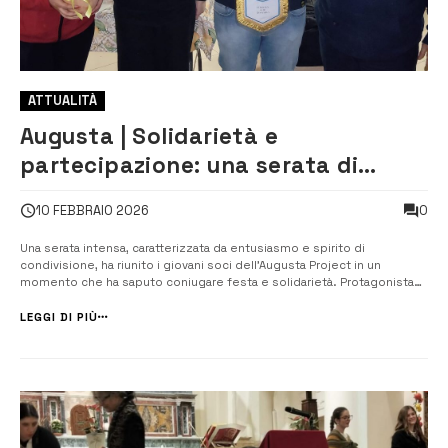
ATTUALITÀ
Augusta | Solidarietà e
partecipazione: una serata di
comunità con i giovani dell’Augusta
0
10 FEBBRAIO 2026
Project
Una serata intensa, caratterizzata da entusiasmo e spirito di
condivisione, ha riunito i giovani soci dell’Augusta Project in un
momento che ha saputo coniugare festa e solidarietà. Protagonista
dell’iniziativa è stato Antonio Mira, amministratore della Macoimind-
Service srls, che ha scelto di manifestare il proprio sostegno
LEGGI DI PIÙ
all’associazione a...