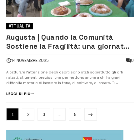
ATTUALITÀ
Augusta | Quando la Comunità
Sostiene la Fragilità: una giornata
che accende la Speranza
0
14 NOVEMBRE 2025
A catturare l’attenzione degli ospiti sono stati soprattutto gli orti
rialzati, strumenti preziosi che permettono anche a chi ha gravi
difficoltà motorie di lavorare la terra, di coltivare, di creare. Di
partecipare. L’ammirazione espressa dai rappresentanti di Buzzi e
Literlite non è stata di circostanza. È stata la conferma che quando il
LEGGI DI PIÙ
mon...
1
2
3
…
5