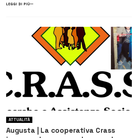
collaborazione con il Comune di Augusta e l’assessorato alla Cultura,
LEGGI DI PIÙ
ha ricevuto il patroci...
ATTUALITÀ
Augusta | La cooperativa Crass