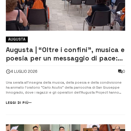
AUGUSTA
Augusta | “Oltre i confini”, musica e
poesia per un messaggio di pace:
l’Augusta Project emoziona la
0
4 LUGLIO 2026
comunità
Una serata all’insegna della musica, della poesia e della condivisione
ha animato l’oratorio “Carlo Acutis” della parrocchia di San Giuseppe
Innogrado, dove i ragazzi e gli operatori dell’Augusta Project hanno
portato in scena lo spettacolo “Oltre i confini, note e parole di pace”,
conclusione del perc...
LEGGI DI PIÙ