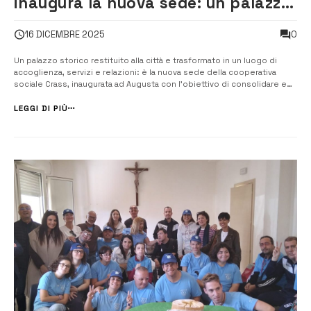
inaugura la nuova sede: un palazzo
storico diventa casa della
0
16 DICEMBRE 2025
solidarietà
Un palazzo storico restituito alla città e trasformato in un luogo di
accoglienza, servizi e relazioni: è la nuova sede della cooperativa
sociale Crass, inaugurata ad Augusta con l’obiettivo di consolidare e
ampliare l’impegno a favore di anziani, disabili e famiglie in difficoltà.
Un traguardo simbolico e operativo per una realtà che da quatt...
LEGGI DI PIÙ