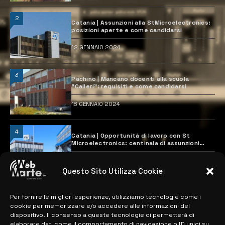
2
Catania | Assunzioni alla StMicroelectronics:
posizioni aperte e come candidarsi
12 GENNAIO 2024
3
Pachino | Mancano docenti alla scuola
“Calleri”: requisiti e come candidarsi
18 GENNAIO 2024
4
Catania | Opportunità di lavoro con St
Microelectronics: centinaia di assunzioni
previste
28 MARZO 2024
Questo Sito Utilizza Cookie
Per fornire le migliori esperienze, utilizziamo tecnologie come i
MAPPA DEL SITO
cookie per memorizzare e/o accedere alle informazioni del
dispositivo. Il consenso a queste tecnologie ci permetterà di
elaborare dati come il comportamento di navigazione o ID unici su