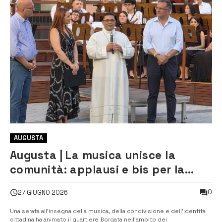
AUGUSTA
Augusta | La musica unisce la
comunità: applausi e bis per la
banda Federico II alla festa del
0
27 GIUGNO 2026
Sacro Cuore
Una serata all’insegna della musica, della condivisione e dell’identità
cittadina ha animato il quartiere Borgata nell’ambito dei