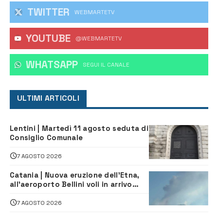
TWITTER
WEBMARTETV
YOUTUBE
@WEBMARTETV
WHATSAPP
‎SEGUI IL CANALE
ULTIMI ARTICOLI
Lentini | Martedì 11 agosto seduta di
Consiglio Comunale
7 AGOSTO 2026
Catania | Nuova eruzione dell’Etna,
all’aeroporto Bellini voli in arrivo
dirottati
7 AGOSTO 2026