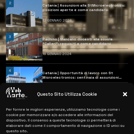
2
Catania | Assunzioni alla StMicroelectronics:
posizioni aperte e come candidarsi
12 GENNAIO 2024
3
Pachino | Mancano docenti alla scuola
“Calleri”: requisiti e come candidarsi
18 GENNAIO 2024
4
Catania | Opportunità di lavoro con St
Microelectronics: centinaia di assunzioni
previste
28 MARZO 2024
Questo Sito Utilizza Cookie
Per fornire le migliori esperienze, utilizziamo tecnologie come i
MAPPA DEL SITO
cookie per memorizzare e/o accedere alle informazioni del
dispositivo. Il consenso a queste tecnologie ci permetterà di
> NOTIZIE
elaborare dati come il comportamento di navigazione o ID unici su
questo sito.