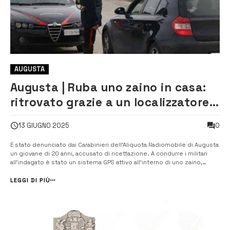
AUGUSTA
Augusta | Ruba uno zaino in casa:
ritrovato grazie a un localizzatore
Gps
0
13 GIUGNO 2025
È stato denunciato dai Carabinieri dell’Aliquota Radiomobile di Augusta
un giovane di 20 anni, accusato di ricettazione. A condurre i militari
all’indagato è stato un sistema GPS attivo all’interno di uno zaino,
risultato rubato. La perquisizione domiciliare ha permesso di rinvenire
lo zaino all’interno dell’abitazione del ventenne. All’intern...
LEGGI DI PIÙ