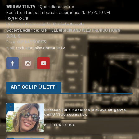
WEBMARTE.TV
– Quotidiano online
Registro stampa Tribunale di Siracusa N. 04/2010 DEL
09/04/2010
Direttore Responsabile:
Michele Accolla
Società editrice:
KFP TELEVISION AND WEB PRODUCTIONS
S.R.L.S.
P.Iva:
02184950893
mail:
redazione@webmarte.tv
ARTICOLI PIÙ LETTI
1
Siracusa | Si è insediata la nuova dirigente
dell’Ufficio scolastico
6 FEBBRAIO 2024