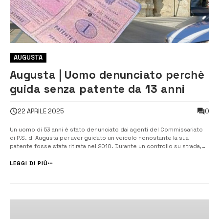
AUGUSTA
Augusta | Uomo denunciato perchè
guida senza patente da 13 anni
0
22 APRILE 2025
Un uomo di 53 anni è stato denunciato dai agenti del Commissariato
di P.S. di Augusta per aver guidato un veicolo nonostante la sua
patente fosse stata ritirata nel 2010. Durante un controllo su strada,
gli agenti hanno scoperto che l’uomo non aveva più la patente valida e
lo hanno denunciato per guida senza patente. […]
LEGGI DI PIÙ