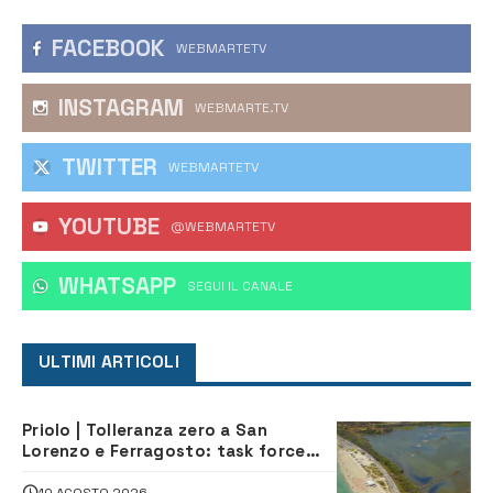
FACEBOOK
WEBMARTETV
INSTAGRAM
WEBMARTE.TV
TWITTER
WEBMARTETV
YOUTUBE
@WEBMARTETV
WHATSAPP
‎SEGUI IL CANALE
ULTIMI ARTICOLI
Priolo | Tolleranza zero a San
Lorenzo e Ferragosto: task force
contro degrado e caos sul litorale,
navette gratuite
10 AGOSTO 2026