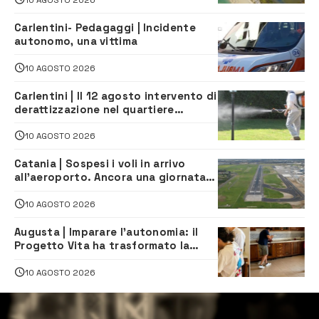
Carlentini- Pedagaggi | Incidente
autonomo, una vittima
10 AGOSTO 2026
Carlentini | Il 12 agosto intervento di
derattizzazione nel quartiere
Santuzzi
10 AGOSTO 2026
Catania | Sospesi i voli in arrivo
all’aeroporto. Ancora una giornata
di disagi per i viaggiatori
10 AGOSTO 2026
Augusta | Imparare l’autonomia: il
Progetto Vita ha trasformato la
quotidianità in una palestra di
indipendenza
10 AGOSTO 2026