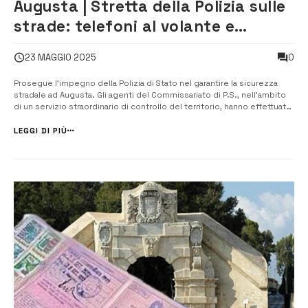
Augusta | Stretta della Polizia sulle
strade: telefoni al volante e
sorpassi folli, pioggia di sanzioni
0
23 MAGGIO 2025
Prosegue l’impegno della Polizia di Stato nel garantire la sicurezza
stradale ad Augusta. Gli agenti del Commissariato di P.S., nell’ambito
di un servizio straordinario di controllo del territorio, hanno effettuato
un’operazione mirata alla prevenzione e al contrasto delle violazioni
del Codice della Strada. Durante l’attività, sono state elev...
LEGGI DI PIÙ