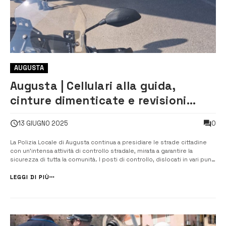
AUGUSTA
Augusta | Cellulari alla guida,
cinture dimenticate e revisioni
scadute: tolleranza zero della
0
13 GIUGNO 2025
Polizia Locale
La Polizia Locale di Augusta continua a presidiare le strade cittadine
con un’intensa attività di controllo stradale, mirata a garantire la
sicurezza di tutta la comunità. I posti di controllo, dislocati in vari punti
del centro urbano, stanno contribuendo a contrastare le violazioni al
Codice della Strada, con particolare attenzione alle infr...
LEGGI DI PIÙ