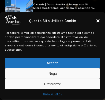
4
Catania | Opportunità di lavoro con St
Microelectronics: centinaia di assunzioni
previste
28 MARZO 2024
Questo Sito Utilizza Cookie
Per fornire le migliori esperienze, utilizziamo tecnologie come i
MAPPA DEL SITO
cookie per memorizzare e/o accedere alle informazioni del
dispositivo. Il consenso a queste tecnologie ci permetterà di
> NOTIZIE
elaborare dati come il comportamento di navigazione o ID unici su
questo sito.
> EDIZIONI LOCALI
Accetta
> CONTATTI
> INFO
Nega
Preferenze
Cookie Policy