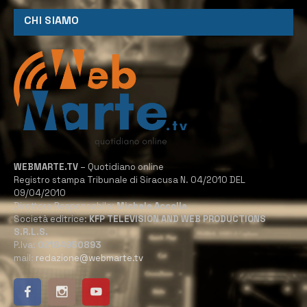
CHI SIAMO
WEBMARTE.TV
– Quotidiano online
Registro stampa Tribunale di Siracusa N. 04/2010 DEL
09/04/2010
Direttore Responsabile:
Michele Accolla
Società editrice:
KFP TELEVISION AND WEB PRODUCTIONS
S.R.L.S.
P.Iva:
02184950893
mail:
redazione@webmarte.tv