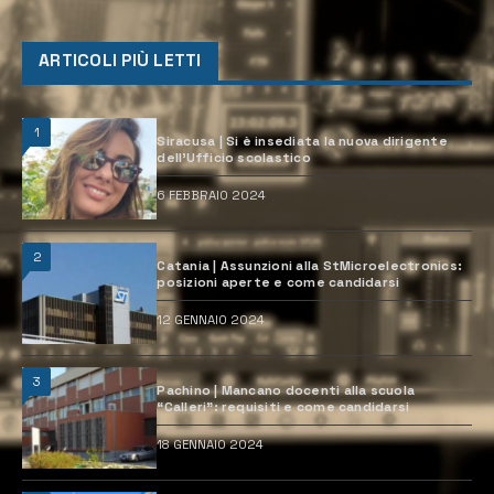
ARTICOLI PIÙ LETTI
1
Siracusa | Si è insediata la nuova dirigente
dell’Ufficio scolastico
6 FEBBRAIO 2024
2
Catania | Assunzioni alla StMicroelectronics:
posizioni aperte e come candidarsi
12 GENNAIO 2024
3
Pachino | Mancano docenti alla scuola
“Calleri”: requisiti e come candidarsi
18 GENNAIO 2024