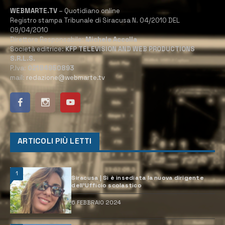
WEBMARTE.TV
– Quotidiano online
Registro stampa Tribunale di Siracusa N. 04/2010 DEL
09/04/2010
Direttore Responsabile:
Michele Accolla
Società editrice:
KFP TELEVISION AND WEB PRODUCTIONS
S.R.L.S.
P.Iva:
02184950893
mail:
redazione@webmarte.tv
ARTICOLI PIÙ LETTI
1
Siracusa | Si è insediata la nuova dirigente
dell’Ufficio scolastico
6 FEBBRAIO 2024