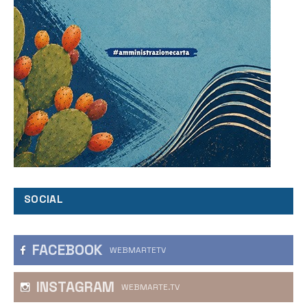
SOCIAL
FACEBOOK
WEBMARTETV
INSTAGRAM
WEBMARTE.TV