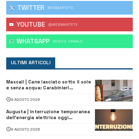
TWITTER
WEBMARTETV
YOUTUBE
@WEBMARTETV
WHATSAPP
‎SEGUI IL CANALE
ULTIMI ARTICOLI
Mascali | Cane lasciato sotto il sole
e senza acqua: Carabinieri
denunciano proprietario
9 AGOSTO 2026
Augusta | Interruzione temporanea
dell’energia elettrica oggi
pomeriggio alla Borgata per dei
lavori
9 AGOSTO 2026