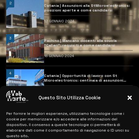
2
Catania | Assunzioni alla StMicroelectronics:
posizioni aperte e come candidarsi
12 GENNAIO 2024
3
Pachino | Mancano docenti alla scuola
“Calleri”: requisiti e come candidarsi
18 GENNAIO 2024
4
Catania | Opportunità di lavoro con St
Microelectronics: centinaia di assunzioni
previste
28 MARZO 2024
Questo Sito Utilizza Cookie
Per fornire le migliori esperienze, utilizziamo tecnologie come i
MAPPA DEL SITO
cookie per memorizzare e/o accedere alle informazioni del
dispositivo. Il consenso a queste tecnologie ci permetterà di
> NOTIZIE
elaborare dati come il comportamento di navigazione o ID unici su
questo sito.