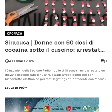
CRONACA
Siracusa | Dorme con 60 dosi di
cocaina sotto il cuscino: arrestato
19enne
0
4 GENNAIO 2025
I Carabinieri della Sezione Radiomobile di Siracusa hanno arrestato un
giovane pregiudicato di 19 anni, già agli arresti domiciliari con
braccialetto elettronico per reati legati agli stupefacenti, con l’accusa
di detenzione a fini di spaccio. Durante le operazioni, i Carabinieri
hanno trovato circa 20 grammi di cocaina, già suddivisi in 60 do...
LEGGI DI PIÙ