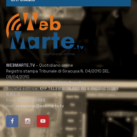
WEBMARTE.TV
– Quotidiano online
Registro stampa Tribunale di Siracusa N. 04/2010 DEL
09/04/2010
Direttore Responsabile:
Michele Accolla
Società editrice:
KFP TELEVISION AND WEB PRODUCTIONS
S.R.L.S.
P.Iva:
02184950893
mail:
redazione@webmarte.tv