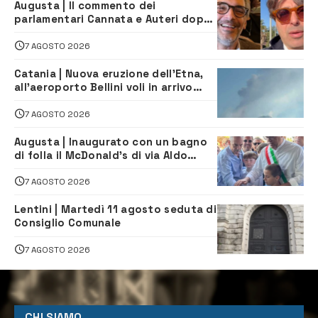
Augusta | Il commento dei
parlamentari Cannata e Auteri dopo
la firma del contatto per il
depuratore
7 AGOSTO 2026
Catania | Nuova eruzione dell’Etna,
all’aeroporto Bellini voli in arrivo
dirottati
7 AGOSTO 2026
Augusta | Inaugurato con un bagno
di folla il McDonald’s di via Aldo
Moro
7 AGOSTO 2026
Lentini | Martedì 11 agosto seduta di
Consiglio Comunale
7 AGOSTO 2026
CHI SIAMO