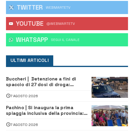
TWITTER
WEBMARTETV
YOUTUBE
@WEBMARTETV
WHATSAPP
‎SEGUI IL CANALE
ULTIMI ARTICOLI
Buccheri | Detenzione a fini di
spaccio di 27 dosi di droga:
denunciati tre 20enni
7 AGOSTO 2026
Pachino | Si inaugura la prima
spiaggia inclusiva della provincia:
assistenza e prevenzione aperte a
tutti
7 AGOSTO 2026