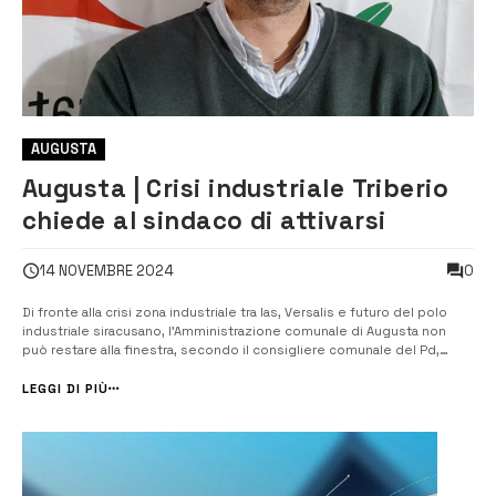
AUGUSTA
Augusta | Crisi industriale Triberio
chiede al sindaco di attivarsi
0
14 NOVEMBRE 2024
Di fronte alla crisi zona industriale tra Ias, Versalis e futuro del polo
industriale siracusano, l’Amministrazione comunale di Augusta non
può restare alla finestra, secondo il consigliere comunale del Pd,
Giancarlo Triberio che sollecita il sindaco Giuseppe Di Mare ad attivarsi
con i vertici del suo partito che siedono nei Palazzi del potere...
LEGGI DI PIÙ