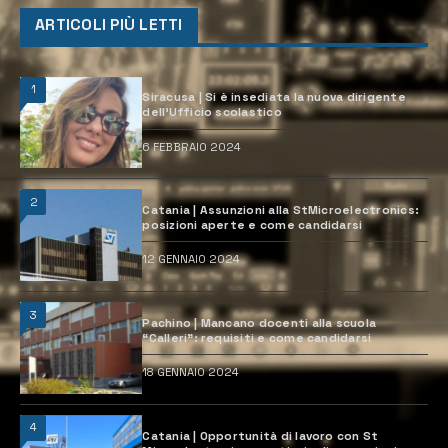
ARTICOLI PIÙ LETTI
1
Siracusa | Si è insediata la nuova dirigente
dell’Ufficio scolastico
6 FEBBRAIO 2024
2
Catania | Assunzioni alla StMicroelectronics:
posizioni aperte e come candidarsi
12 GENNAIO 2024
3
Pachino | Mancano docenti alla scuola
“Calleri”: requisiti e come candidarsi
18 GENNAIO 2024
4
Catania | Opportunità di lavoro con St