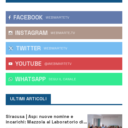
FACEBOOK
WEBMARTETV
INSTAGRAM
WEBMARTE.TV
TWITTER
WEBMARTETV
YOUTUBE
@WEBMARTETV
WHATSAPP
‎SEGUI IL CANALE
ULTIMI ARTICOLI
Siracusa | Asp: nuove nomine e
incarichi: Mazzola al Laboratorio di
Sanità pubblica, Matteliano al