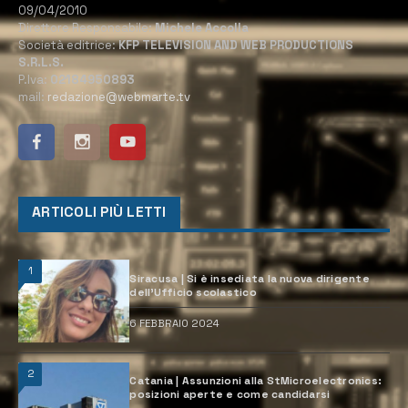
09/04/2010
Direttore Responsabile:
Michele Accolla
Società editrice:
KFP TELEVISION AND WEB PRODUCTIONS
S.R.L.S.
P.Iva:
02184950893
mail:
redazione@webmarte.tv
ARTICOLI PIÙ LETTI
1
Siracusa | Si è insediata la nuova dirigente
dell’Ufficio scolastico
6 FEBBRAIO 2024
2
Catania | Assunzioni alla StMicroelectronics:
posizioni aperte e come candidarsi