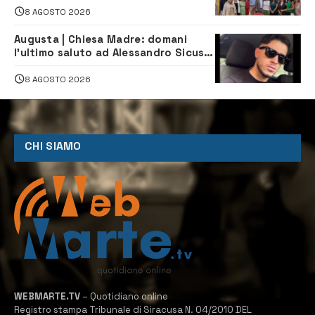
Servizio Legale
8 AGOSTO 2026
Augusta | Chiesa Madre: domani
l’ultimo saluto ad Alessandro Sicuso,
morto in un incidente stradale
8 AGOSTO 2026
CHI SIAMO
WEBMARTE.TV
– Quotidiano online
Registro stampa Tribunale di Siracusa N. 04/2010 DEL