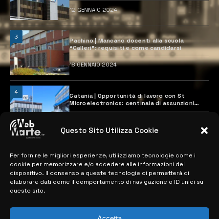
12 GENNAIO 2024
3
Pachino | Mancano docenti alla scuola
“Calleri”: requisiti e come candidarsi
18 GENNAIO 2024
4
Catania | Opportunità di lavoro con St
Microelectronics: centinaia di assunzioni
previste
28 MARZO 2024
Questo Sito Utilizza Cookie
Per fornire le migliori esperienze, utilizziamo tecnologie come i
MAPPA DEL SITO
cookie per memorizzare e/o accedere alle informazioni del
dispositivo. Il consenso a queste tecnologie ci permetterà di
> NOTIZIE
elaborare dati come il comportamento di navigazione o ID unici su
questo sito.
> EDIZIONI LOCALI
> CONTATTI
Accetta