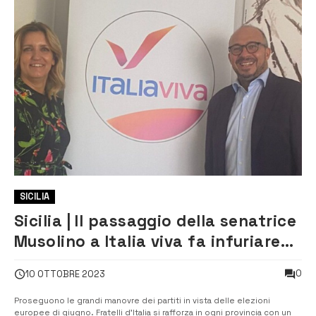
SICILIA
Sicilia | Il passaggio della senatrice
Musolino a Italia viva fa infuriare
De Luca: “puttana politica”,
0
10 OTTOBRE 2023
“insulti sessisti”
Proseguono le grandi manovre dei partiti in vista delle elezioni
europee di giugno. Fratelli d’Italia si rafforza in ogni provincia con un