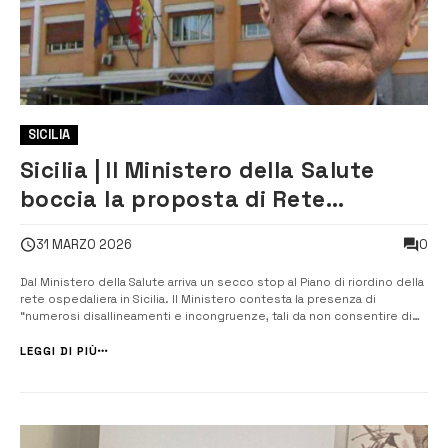
SICILIA
Sicilia | Il Ministero della Salute
boccia la proposta di Rete
Ospedaliera
0
31 MARZO 2026
Dal Ministero della Salute arriva un secco stop al Piano di riordino della
rete ospedaliera in Sicilia. Il Ministero contesta la presenza di
“numerosi disallineamenti e incongruenze, tali da non consentire di
procedere a una corretta e compiuta istruttoria per la valutazione”. In
pratica non sarebbe possibile la valutazione del Piano da parte ...
LEGGI DI PIÙ