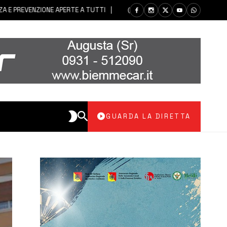
 PREVENZIONE APERTE A TUTTI
7 AGOSTO 2026
PACHINO | SI IN
GUARDA LA DIRETTA