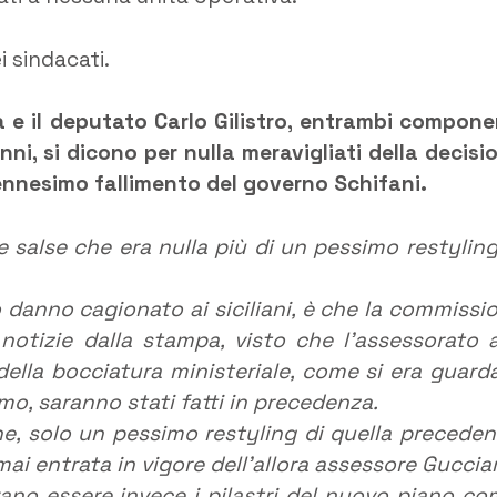
i sindacati.
 e il deputato Carlo Gilistro, entrambi compone
ni, si dicono per nulla meravigliati della decisi
’ennesimo fallimento del governo Schifani.
le salse che era nulla più di un pessimo restyling
o danno cagionato ai siciliani, è che la commissi
otizie dalla stampa, visto che l’assessorato a
della bocciatura ministeriale, come si era guard
amo, saranno stati fatti in precedenza.
one, solo un pessimo restyling di quella preceden
ai entrata in vigore dell’allora assessore Gucciar
no essere invece i pilastri del nuovo piano co