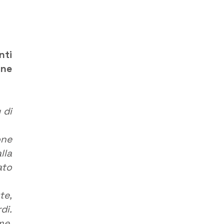
nti
one
 di
one
lla
ato
te,
di.
me,