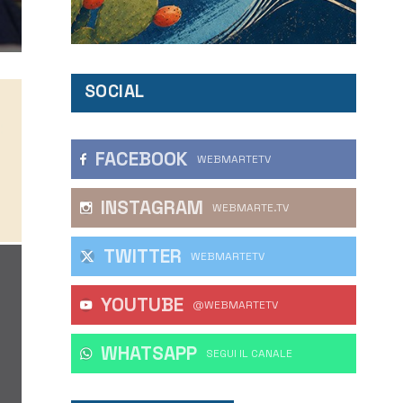
SOCIAL
FACEBOOK
WEBMARTETV
INSTAGRAM
WEBMARTE.TV
TWITTER
WEBMARTETV
YOUTUBE
@WEBMARTETV
WHATSAPP
‎SEGUI IL CANALE