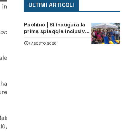
ULTIMI ARTICOLI
 in
Pachino | Si inaugura la
prima spiaggia inclusiva
non
della provincia:
7 AGOSTO 2026
assistenza e prevenzione
aperte a tutti
ale
 ha
ure
ali
lù,