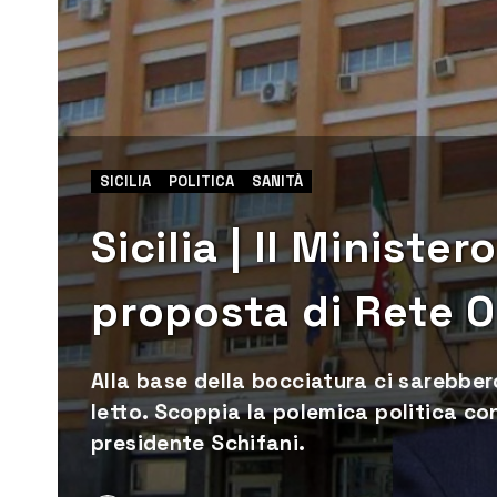
SICILIA
POLITICA
SANITÀ
Sicilia | Il Ministe
proposta di Rete 
Alla base della bocciatura ci sarebbero
letto. Scoppia la polemica politica con
presidente Schifani.