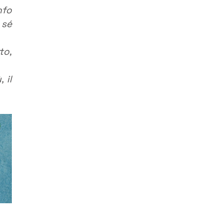
nfo
 sé
to,
 il