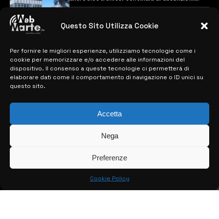
previste
28 MARZO 2024
Questo Sito Utilizza Cookie
Per fornire le migliori esperienze, utilizziamo tecnologie come i
MAPPA DEL SITO
cookie per memorizzare e/o accedere alle informazioni del
dispositivo. Il consenso a queste tecnologie ci permetterà di
> NOTIZIE
elaborare dati come il comportamento di navigazione o ID unici su
questo sito.
> EDIZIONI LOCALI
> CONTATTI
Accetta
> INFO
Nega
Preferenze
Cookie Policy