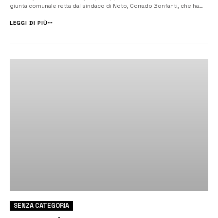
giunta comunale retta dal sindaco di Noto, Corrado Bonfanti, che ha
sbloccato un iter atteso da anni dai lavoratori comunali. [/] “Un
obiettivo raggiunto dalla Cisl Funzione Pubblica, che ha sollecitato
LEGGI DI PIÙ
l’amm...
SENZA CATEGORIA