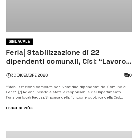
SINDACALE
Ferla| Stabilizzazione di 22
dipendenti comunali, Cisl: “Lavoro
di squadra”
0
30 DICEMBRE 2020
“Stabilizzazione compiuta per i ventidue dipendenti del Comune di
Ferla”. [/] Ad annunciarlo è stata la responsabile del Dipartimento
Funzioni locali Ragusa Siracusa della Funzione pubblica della Cisl,
Letizia Ragazzi, dopo la firma dei contratti da parte del personale.
“Con un lavoro di squadra eccezionale compiuto dalla Cisl e dal
LEGGI DI PIÙ
Comune di ...