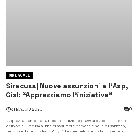
SINDACALE
Siracusa| Nuove assunzioni all’Asp,
Cisl: “Apprezziamo l’iniziativa”
0
31 MAGGIO 2020
“Apprezzamento per la recente indizione di avvisi pubblici da parte
dell’Asp di Siracusa al fine di assumere personale nei ruoli sanitario,
tecnico ed amministrativo”. [/] Ad esprimerlo sono stati il segretario
generale della Funzione pubblica della Cisl di Ragusa e Siracusa,