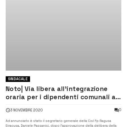
SINDACALE
Noto| Via libera all’integrazione
oraria per i dipendenti comunali a
tempo indeterminato
0
3 NOVEMBRE 2020
Ad annunciarlo è stato il segretario generale della Cisl Fp Ragusa
Siracusa, Daniele Passanisi, dopo l’approvazione della delibera della