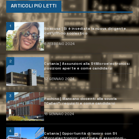
ARTICOLI PIÙ LETTI
1
Siracusa | Si è insediata la nuova dirigente
dell’Ufficio scolastico
6 FEBBRAIO 2024
2
Catania | Assunzioni alla StMicroelectronics:
posizioni aperte e come candidarsi
12 GENNAIO 2024
3
Pachino | Mancano docenti alla scuola
“Calleri”: requisiti e come candidarsi
18 GENNAIO 2024
4
Catania | Opportunità di lavoro con St
Microelectronics: centinaia di assunzioni