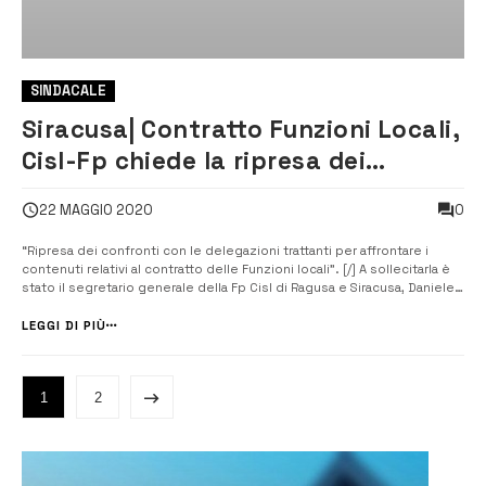
SINDACALE
Siracusa| Contratto Funzioni Locali,
Cisl-Fp chiede la ripresa dei
confronti con le delegazioni
0
22 MAGGIO 2020
“Ripresa dei confronti con le delegazioni trattanti per affrontare i
contenuti relativi al contratto delle Funzioni locali”. [/] A sollecitarla è
stato il segretario generale della Fp Cisl di Ragusa e Siracusa, Daniele
Passanisi, rivolgendosi ai sindaci, ai segretari generali, ai presidenti
della delegazione trattante, agli assessori al person...
LEGGI DI PIÙ
1
2