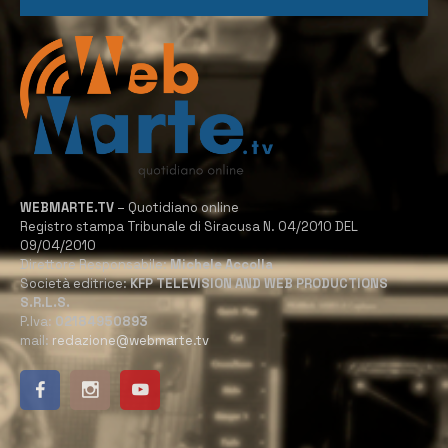
WEBMARTE.TV
– Quotidiano online
Registro stampa Tribunale di Siracusa N. 04/2010 DEL
09/04/2010
Direttore Responsabile:
Michele Accolla
Società editrice:
KFP TELEVISION AND WEB PRODUCTIONS
S.R.L.S.
P.Iva:
02184950893
mail:
redazione@webmarte.tv