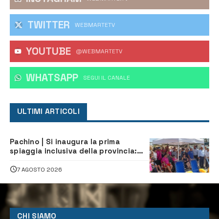
TWITTER
WEBMARTETV
YOUTUBE
@WEBMARTETV
WHATSAPP
‎SEGUI IL CANALE
ULTIMI ARTICOLI
Pachino | Si inaugura la prima
spiaggia inclusiva della provincia:
assistenza e prevenzione aperte a
tutti
7 AGOSTO 2026
CHI SIAMO