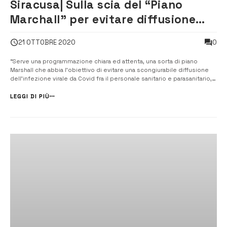
Siracusa| Sulla scia del “Piano
Marchall” per evitare diffusione
virale Covid tra personale sanitario
0
21 OTTOBRE 2020
“Serve una programmazione chiara ed attenta, una sorta di piano
Marshall che abbia l’obiettivo di evitare una scongiurabile diffusione
dell’infezione virale da Covid fra il personale sanitario e parasanitario,
oltre che fra quello amministrativo e dei servizi esternalizzati, al fine
di non compromettere la continuità dei servizi di assistenza ...
LEGGI DI PIÙ