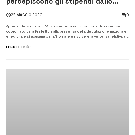
percepiscono gli stipendi dallo
scorso mese di febbraio
0
25 MAGGIO 2020
Appello dei sindacati: “Auspichiamo la convocazione di un vertice
coordinato dalla Prefettura alla presenza della deputazione nazionale
e regionale siracusana per affrontare e risolvere la vertenza relativa ai
ritardi nel pagamento degli stipendi dei dipendenti comunali di
Pachino”. [/] A sollecitare un’azione concreta diretta dalla Prefettura...
LEGGI DI PIÙ