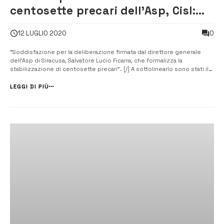
centosette precari dell’Asp, Cisl:
“Vicini a questi lavoratori”
0
12 LUGLIO 2020
“Soddisfazione per la deliberazione firmata dal direttore generale
dell’Asp di Siracusa, Salvatore Lucio Ficarra, che formalizza la
stabilizzazione di centosette precari”. [/] A sottolinearlo sono stati il
segretario generale della Funzione pubblica della Cisl di Ragusa e
Siracusa, Daniele Passanisi e il responsabile del Dipartimento Sanità
LEGGI DI PIÙ
pu...