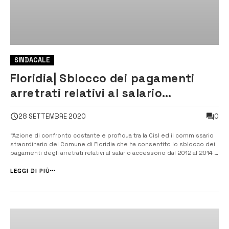
SINDACALE
Floridia| Sblocco dei pagamenti
arretrati relativi al salario
accessorio 2012-2014
0
28 SETTEMBRE 2020
“Azione di confronto costante e proficua tra la Cisl ed il commissario
straordinario del Comune di Floridia che ha consentito lo sblocco dei
pagamenti degli arretrati relativi al salario accessorio dal 2012 al 2014 e
l’impegno di erogare le restanti somme riferite dal 2015 ad ora”. [/] A
sostenerlo è stato il segretario generale della [&hellip...
LEGGI DI PIÙ