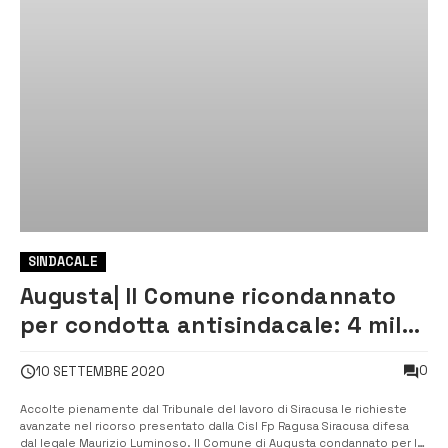
SINDACALE
Augusta| Il Comune ricondannato
per condotta antisindacale: 4 mila
euro di multa, 7 in totale
0
10 SETTEMBRE 2020
Accolte pienamente dal Tribunale del lavoro di Siracusa le richieste
avanzate nel ricorso presentato dalla Cisl Fp Ragusa Siracusa difesa
dal legale Maurizio Luminoso. Il Comune di Augusta condannato per la