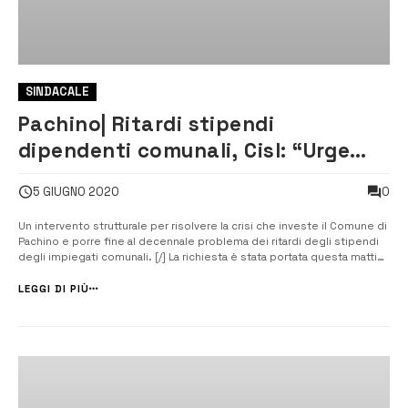
SINDACALE
Pachino| Ritardi stipendi
dipendenti comunali, Cisl: “Urge
intervento strutturale”
0
5 GIUGNO 2020
Un intervento strutturale per risolvere la crisi che investe il Comune di
Pachino e porre fine al decennale problema dei ritardi degli stipendi
degli impiegati comunali. [/] La richiesta è stata portata questa mattina
al tavolo convocato in remoto dal Prefetto, Giusi Scaduto, dal
segretario generale della UST Cisl Ragusa Siracusa, Vera Carasi,...
LEGGI DI PIÙ