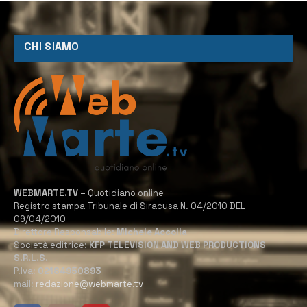
CHI SIAMO
WEBMARTE.TV
– Quotidiano online
Registro stampa Tribunale di Siracusa N. 04/2010 DEL
09/04/2010
Direttore Responsabile:
Michele Accolla
Società editrice:
KFP TELEVISION AND WEB PRODUCTIONS
S.R.L.S.
P.Iva:
02184950893
mail:
redazione@webmarte.tv