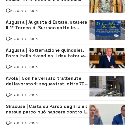
della Neve tra fede e tradizione
6 AGOSTO 2026
Augusta | Augusta d’Estate, stasera
il 1° Torneo di Burraco sotto le
Stelle: piazza D’Astorga già sold out
6 AGOSTO 2026
Augusta | Rottamazione quinquies,
Forza Italia rivendica il risultato: «La
proposta è nostra»
6 AGOSTO 2026
Avola | Non ha versato trattenute
dei lavoratori: sequestrati oltre 700
mila euro a imprenditore della
climatizzazione
6 AGOSTO 2026
Siracusa | Carta su Parco degli Iblei:
nessun parco può nascere contro le
comunità e il territorio
6 AGOSTO 2026