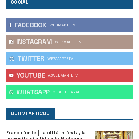
SOCIAL
FACEBOOK
WEBMARTETV
INSTAGRAM
WEBMARTE.TV
TWITTER
WEBMARTETV
YOUTUBE
@WEBMARTETV
WHATSAPP
‎SEGUI IL CANALE
ULTIMI ARTICOLI
Francofonte | La città in festa, la
comunità si affida alla Madonna