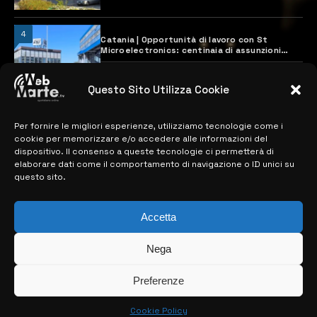
4
Catania | Opportunità di lavoro con St
Microelectronics: centinaia di assunzioni
previste
28 MARZO 2024
Questo Sito Utilizza Cookie
Per fornire le migliori esperienze, utilizziamo tecnologie come i
MAPPA DEL SITO
cookie per memorizzare e/o accedere alle informazioni del
dispositivo. Il consenso a queste tecnologie ci permetterà di
> NOTIZIE
elaborare dati come il comportamento di navigazione o ID unici su
questo sito.
> EDIZIONI LOCALI
> CONTATTI
Accetta
> INFO
Nega
Preferenze
Cookie Policy