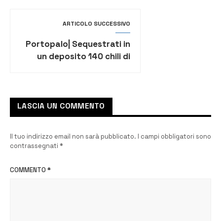
ARTICOLO SUCCESSIVO
Portopalo| Sequestrati in
un deposito 140 chili di
pesce privo di
tracciabilità
LASCIA UN COMMENTO
Il tuo indirizzo email non sarà pubblicato.
I campi obbligatori sono
contrassegnati
*
COMMENTO
*