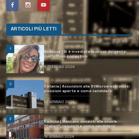
ARTICOLI PIÙ LETTI
1
Siracusa | Si è insediata la nuova dirigente
dell’Ufficio scolastico
6 FEBBRAIO 2024
2
Catania | Assunzioni alla StMicroelectronics:
posizioni aperte e come candidarsi
12 GENNAIO 2024
3
Pachino | Mancano docenti alla scuola
“Calleri”: requisiti e come candidarsi
18 GENNAIO 2024