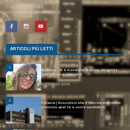
S.R.L.S.
P.Iva:
02184950893
mail:
redazione@webmarte.tv
ARTICOLI PIÙ LETTI
1
Siracusa | Si è insediata la nuova dirigente
dell’Ufficio scolastico
6 FEBBRAIO 2024
2
Catania | Assunzioni alla StMicroelectronics:
posizioni aperte e come candidarsi
12 GENNAIO 2024