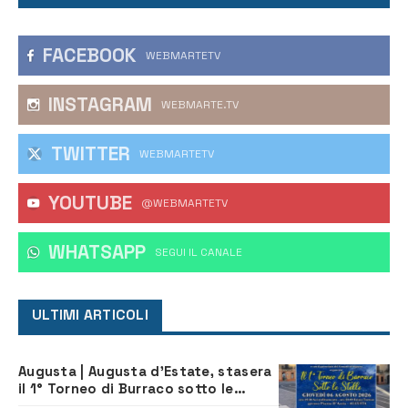
FACEBOOK
WEBMARTETV
INSTAGRAM
WEBMARTE.TV
TWITTER
WEBMARTETV
YOUTUBE
@WEBMARTETV
WHATSAPP
‎SEGUI IL CANALE
ULTIMI ARTICOLI
Augusta | Augusta d’Estate, stasera
il 1° Torneo di Burraco sotto le
Stelle: piazza D’Astorga già sold out