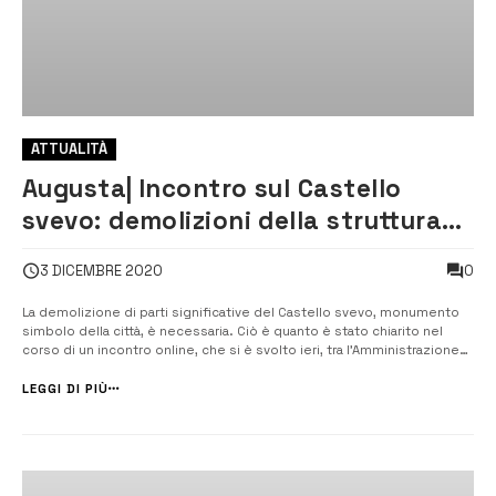
ATTUALITÀ
Augusta| Incontro sul Castello
svevo: demolizioni della struttura
carceraria necessarie
0
3 DICEMBRE 2020
La demolizione di parti significative del Castello svevo, monumento
simbolo della città, è necessaria. Ciò è quanto è stato chiarito nel
corso di un incontro online, che si è svolto ieri, tra l’Amministrazione
comunale, la Sovrintendenza di Siracusa e l’assessore regionale ai
Beni culturali. Ne dà notizia l’assessore alla Cul...
LEGGI DI PIÙ