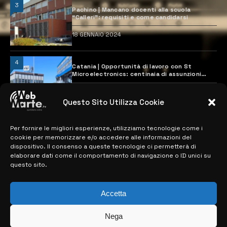
3
Pachino | Mancano docenti alla scuola
“Calleri”: requisiti e come candidarsi
18 GENNAIO 2024
4
Catania | Opportunità di lavoro con St
Microelectronics: centinaia di assunzioni
previste
28 MARZO 2024
Questo Sito Utilizza Cookie
Per fornire le migliori esperienze, utilizziamo tecnologie come i
MAPPA DEL SITO
cookie per memorizzare e/o accedere alle informazioni del
dispositivo. Il consenso a queste tecnologie ci permetterà di
> NOTIZIE
elaborare dati come il comportamento di navigazione o ID unici su
questo sito.
> EDIZIONI LOCALI
> CONTATTI
Accetta
> INFO
Nega