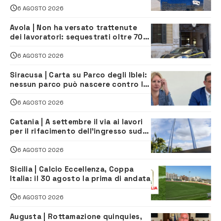
6 AGOSTO 2026
Avola | Non ha versato trattenute
dei lavoratori: sequestrati oltre 700
mila euro a imprenditore della
climatizzazione
6 AGOSTO 2026
Siracusa | Carta su Parco degli Iblei:
nessun parco può nascere contro le
comunità e il territorio
6 AGOSTO 2026
Catania | A settembre il via ai lavori
per il rifacimento dell’ingresso sud
del porto
6 AGOSTO 2026
Sicilia | Calcio Eccellenza, Coppa
Italia: il 30 agosto la prima di andata
6 AGOSTO 2026
Augusta | Rottamazione quinquies,