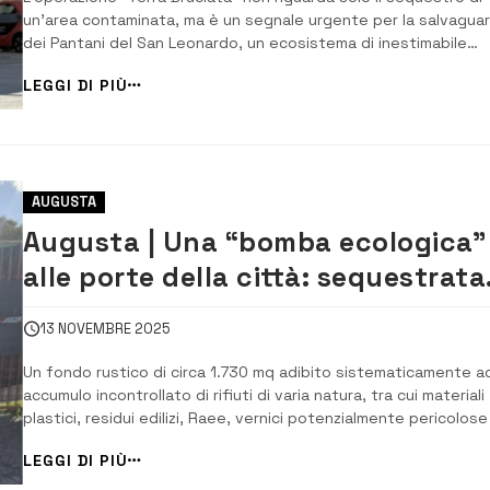
un’area contaminata, ma è un segnale urgente per la salvaguar
dei Pantani del San Leonardo, un ecosistema di inestimabile
valore che, insieme ai Pantani di Lentini e Gelsari, rappresenta 
LEGGI DI PIÙ
delle zone umide costiere più estese e vitali della Sicilia ori...
AUGUSTA
Augusta | Una “bomba ecologica”
alle porte della città: sequestrata
l’area, indagata una persona
13 NOVEMBRE 2025
Un fondo rustico di circa 1.730 mq adibito sistematicamente a
accumulo incontrollato di rifiuti di varia natura, tra cui materiali
plastici, residui edilizi, Raee, vernici potenzialmente pericolose
sfalci vegetali. È la vasta discarica abusiva scoperta e
LEGGI DI PIÙ
sequestrata in area periurbana, a ridosso del centro abitato d
Augusta, dal coma...