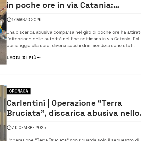
in poche ore in via Catania:
individuato e multato il
17 MARZO 2026
responsabile
Una discarica abusiva comparsa nel giro di poche ore ha attirat
l’attenzione delle autorità nel fine settimana in via Catania. Dal
pomeriggio alla sera, diversi sacchi di immondizia sono stati
abbandonati lungo la strada, creando una situazione di degrad
LEGGI DI PIÙ
disagio per i residenti della zona. La risposta delle istituzioni è
stata immediata, c...
CRONACA
Carlentini | Operazione “Terra
Bruciata”, discarica abusiva nello
scrigno naturalistico del San
7 DICEMBRE 2025
Leonardo
L’operazione “Terra Bruciata” non riguarda solo il sequestro di