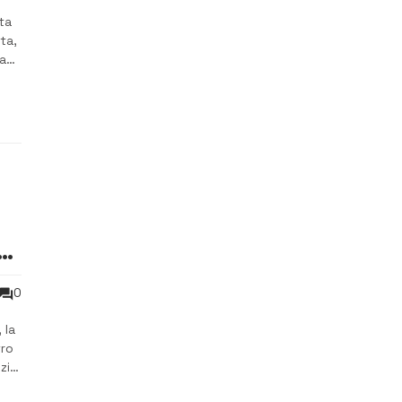
ta
ta,
a
0
 la
tro
izio
zia