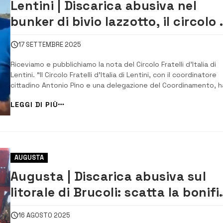
Lentini | Discarica abusiva nel
bunker di bivio Iazzotto, il circolo 
Fratelli d’Italia: “Un vero e proprio
17 SETTEMBRE 2025
scempio ambientale”
Riceviamo e pubblichiamo la nota del Circolo Fratelli d’Italia di
Lentini. “Il Circolo Fratelli d’Italia di Lentini, con il coordinatore
cittadino Antonio Pino e una delegazione del Coordinamento, h
effettuato un sopralluogo presso il bunker di Bivio Iazzotto, d
LEGGI DI PIÙ
insiste una vasta discarica abusiva”. “La situazione, già fuori
controllo da a...
AUGUSTA
Augusta | Discarica abusiva sul
litorale di Brucoli: scatta la bonif
urgente
16 AGOSTO 2025