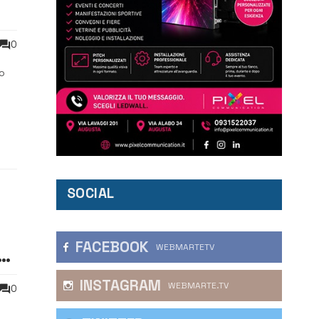
0
o
o e
SOCIAL
FACEBOOK
WEBMARTETV
INSTAGRAM
WEBMARTE.TV
0