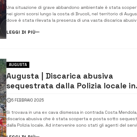
Una situazione di grave abbandono ambientale è stata scoper
nei giorni scorsi lungo la costa di Brucoli, nel territorio di Augus
dove è stata rilevata la presenza di una vasta discarica abusiv
all’interno di un’area demaniale marittima. La segnalazione è
LEGGI DI PIÙ
contenuta in un verbale ufficiale redatto da Massimo Sulano,
dirigente del VI Settor...
AUGUSTA
Augusta | Discarica abusiva
sequestrata dalla Polizia locale in
una cava
5 FEBBRAIO 2025
Si trovava in una ex cava dismessa in contrada Costa Mendola,
discarica abusiva che è stata scoperta e posta sotto seques
dalla Polizia locale. Ad intervenire sono stati gli agenti del serv
di Polizia ambientale con i colleghi del servizio Viabilità e di Poli
LEGGI DI PIÙ