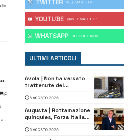
TWITTER
WEBMARTETV
dia
YOUTUBE
una
@WEBMARTETV
WHATSAPP
‎SEGUI IL CANALE
ULTIMI ARTICOLI
Avola | Non ha versato
trattenute dei
lavoratori: sequestrati
0
6 AGOSTO 2026
oltre 700 mila euro a
imprenditore della
d
Augusta | Rottamazione
climatizzazione
quinquies, Forza Italia
 e
rivendica il risultato:
6 AGOSTO 2026
«La proposta è nostra»
i