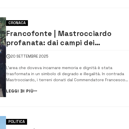
CRONACA
Francofonte | Mastrocciardo
profanata: dai campi dei
combattenti del Piave a discarica 
20 SETTEMBRE 2025
amianto e fuochi illeciti
L’area che doveva incarnare memoria e dignità è stata
trasformata in un simbolo di degrado e illegalità. In contrada
Mastrocciardo, i terreni donati dal Commendatore Francesco
Belfiore ai combattenti del Piave nella Prima Guerra Mondiale s
LEGGI DI PIÙ
stati posti sotto sequestro dall’Autorità Giudiziaria: un sito di
metri quadrati ridotto a discari...
POLITICA