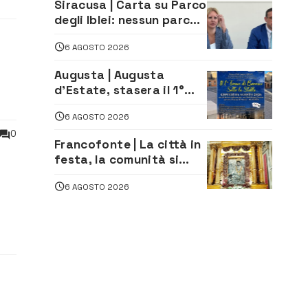
Siracusa | Carta su Parco
degli Iblei: nessun parco
può nascere contro le
6 AGOSTO 2026
comunità e il territorio
Augusta | Augusta
d’Estate, stasera il 1°
Torneo di Burraco sotto
6 AGOSTO 2026
le Stelle: piazza
di
D’Astorga già sold out
0
Francofonte | La città in
festa, la comunità si
affida alla Madonna
6 AGOSTO 2026
della Neve tra fede e
tradizione
ono
 505