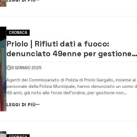
Giudiziaria del corpo guidato da comandante Salvatore Daidon
La ...
CRONACA
Priolo | Rifiuti dati a fuoco:
denunciato 49enne per gestione
illecita e combustione abusiva
9 GENNAIO 2025
Agenti del Commissariato di Polizia di Priolo Gargallo, insieme al
personale della Polizia Municipale, hanno denunciato un uomo d
49 anni, già noto alle forze dell’ordine, per gestione non
autorizzata di rifiuti e combustione illecita di materiali.
LEGGI DI PIÙ
L’intervento è avvenuto a seguito di un incendio divampato in
terreno di sua proprietà...