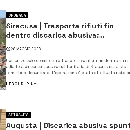
CRONACA
Siracusa | Trasporta rifiuti fin
dentro discarica abusiva:
sequestro e denuncia
29 MAGGIO 2026
Con un veicolo commerciale trasportava rifiuti fin dentro un si
adibito a discarica abusiva nel territorio di Siracusa, ma è stat
fermato e denunciato. L’operazione è stata effettuata nei gior
scorsi dai nuclei di polizia ambientale della Capitaneria di Porto 
LEGGI DI PIÙ
Siracusa e della Polizia Municipale di Siracusa che hanno condo
con succes...
ATTUALITÀ
Augusta | Discarica abusiva spun