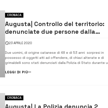
CRONACA
Augusta| Controllo del territorio:
denunciate due persone dalla
Polizia di Stato
23 APRILE 2020
Due uomini, di origine catanese di 48 e di 53 anni sorpresi in
possesso di oggetti atti ad offendere, di chiavi alterate e di
grimaldelli sono stati denunciati dalla Polizia di Stato durante 
controllo del territorio effettuato dagli agenti del locale
LEGGI DI PIÙ
commissariato. [/] Nell’ambito del progetto “Trinacria”, agenti d
commissariato di...
CRONACA
Augusta| La Polizia denuncia 2