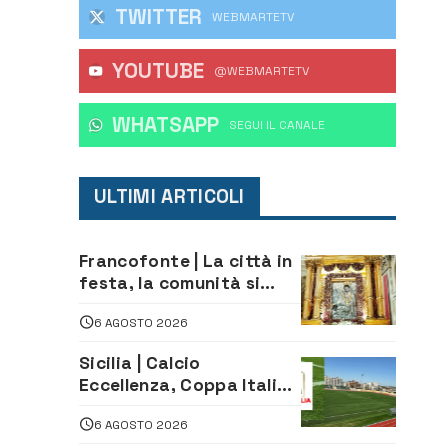
TWITTER
WEBMARTETV
YOUTUBE
@WEBMARTETV
WHATSAPP
‎SEGUI IL CANALE
ULTIMI ARTICOLI
Francofonte | La città in
festa, la comunità si
affida alla Madonna
6 AGOSTO 2026
della Neve tra fede e
tradizione
Sicilia | Calcio
Eccellenza, Coppa Italia:
il 30 agosto la prima di
6 AGOSTO 2026
andata