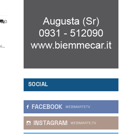
0
ia.
enti
SOCIAL
FACEBOOK
WEBMARTETV
INSTAGRAM
WEBMARTE.TV