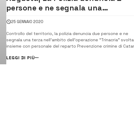
persone e ne segnala una
all’autorità amministrativa
25 GENNAIO 2020
Controllo del territorio, la polizia denuncia due persone e ne
segnala una terza nell’ambito dell’operazione “Trinacria” svolta
insieme con personale del reparto Prevenzione crimine di Catan
Una donna di 38 anni è stata denunciata perché trovata in
LEGGI DI PIÙ
possesso di cocaina e un uomo per inosservanza ai provvedim
dell&...