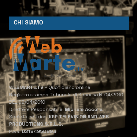
CHI SIAMO
WEBMARTE.TV
– Quotidiano online
Registro stampa Tribunale di Siracusa N. 04/2010
DEL 09/04/2010
Direttore Responsabile:
Michele Accolla
Società editrice:
KFP TELEVISION AND WEB
PRODUCTIONS S.R.L.S.
P.Iva:
02184950893