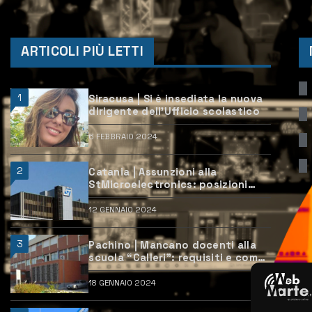
ARTICOLI PIÙ LETTI
1
Siracusa | Si è insediata la nuova
dirigente dell’Ufficio scolastico
6 FEBBRAIO 2024
2
Catania | Assunzioni alla
StMicroelectronics: posizioni
aperte e come candidarsi
12 GENNAIO 2024
3
Pachino | Mancano docenti alla
scuola “Calleri”: requisiti e come
candidarsi
18 GENNAIO 2024