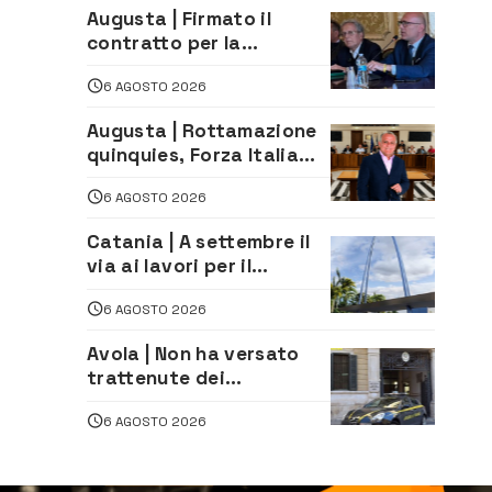
Augusta | Firmato il
contratto per la
realizzazione del
6 AGOSTO 2026
depuratore delle acque
reflue
Augusta | Rottamazione
quinquies, Forza Italia
rivendica il risultato:
6 AGOSTO 2026
«La proposta è nostra»
Catania | A settembre il
via ai lavori per il
rifacimento dell’ingresso
6 AGOSTO 2026
sud del porto
Avola | Non ha versato
trattenute dei
lavoratori: sequestrati
6 AGOSTO 2026
oltre 700 mila euro a
imprenditore della
climatizzazione