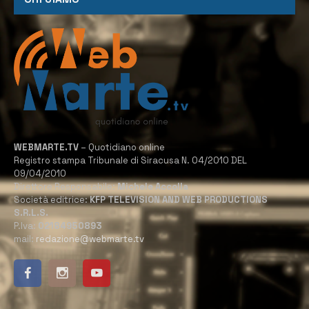
WEBMARTE.TV
– Quotidiano online
Registro stampa Tribunale di Siracusa N. 04/2010 DEL
09/04/2010
Direttore Responsabile:
Michele Accolla
Società editrice:
KFP TELEVISION AND WEB PRODUCTIONS
S.R.L.S.
P.Iva:
02184950893
mail:
redazione@webmarte.tv