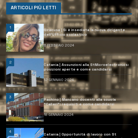
ARTICOLI PIÙ LETTI
1
Siracusa | Si è insediata la nuova dirigente
dell’Ufficio scolastico
6 FEBBRAIO 2024
2
Catania | Assunzioni alla StMicroelectronics:
posizioni aperte e come candidarsi
12 GENNAIO 2024
3
Pachino | Mancano docenti alla scuola
“Calleri”: requisiti e come candidarsi
18 GENNAIO 2024
4
Catania | Opportunità di lavoro con St