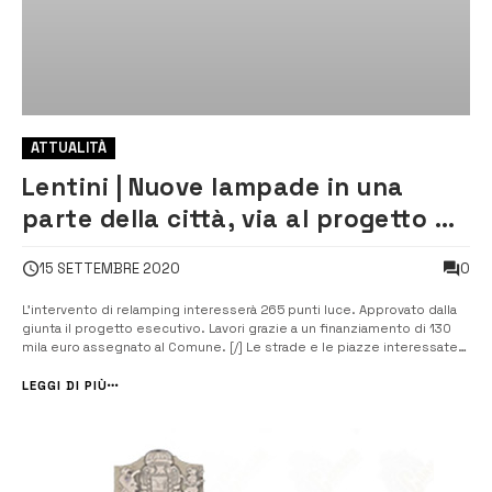
ATTUALITÀ
Lentini | Nuove lampade in una
parte della città, via al progetto di
efficientamento energetico
0
15 SETTEMBRE 2020
L’intervento di relamping interesserà 265 punti luce. Approvato dalla
giunta il progetto esecutivo. Lavori grazie a un finanziamento di 130
mila euro assegnato al Comune. [/] Le strade e le piazze interessate.
Otto le strade (Vittorio Emanuele III, Etnea, Murganzio, Conte Alaimo,
San Francesco d’Assisi, Niccolini, Termini e dello Stadio) e tre...
LEGGI DI PIÙ