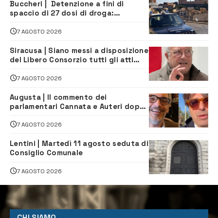
Buccheri | Detenzione a fini di
spaccio di 27 dosi di droga:
denunciati tre 20enni
7 AGOSTO 2026
Siracusa | Siano messi a disposizione
del Libero Consorzio tutti gli atti
relativi alla privatizzazione della Sac
7 AGOSTO 2026
Augusta | Il commento dei
parlamentari Cannata e Auteri dopo
la firma del contatto per il
depuratore
7 AGOSTO 2026
Lentini | Martedì 11 agosto seduta di
Consiglio Comunale
7 AGOSTO 2026
CHI SIAMO