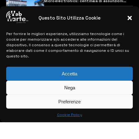
Microelectronics: centinaia di assunzioni
previste
28 MARZO 2024
Questo Sito Utilizza Cookie
Per fornire le migliori esperienze, utilizziamo tecnologie come i
MAPPA DEL SITO
cookie per memorizzare e/o accedere alle informazioni del
dispositivo. Il consenso a queste tecnologie ci permetterà di
> NOTIZIE
elaborare dati come il comportamento di navigazione o ID unici su
questo sito.
> EDIZIONI LOCALI
Accetta
> CONTATTI
> INFO
Nega
Preferenze
Cookie Policy