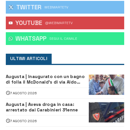
TWITTER
WEBMARTETV
YOUTUBE
@WEBMARTETV
WHATSAPP
‎SEGUI IL CANALE
ULTIMI ARTICOLI
Augusta | Inaugurato con un bagno
di folla il McDonald’s di via Aldo
Moro
7 AGOSTO 2026
Augusta | Aveva droga in casa:
arrestato dai Carabinieri 31enne
7 AGOSTO 2026