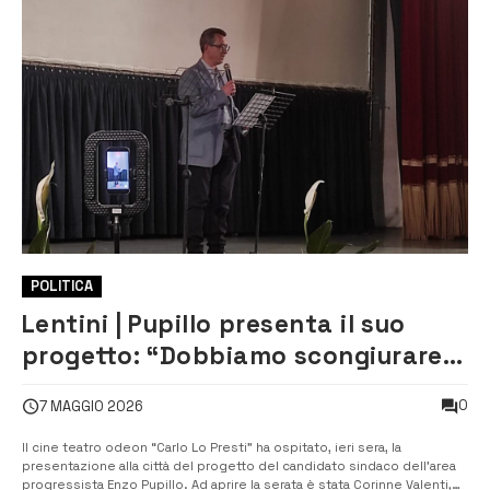
POLITICA
Lentini | Pupillo presenta il suo
progetto: “Dobbiamo scongiurare il
dissesto e riaccendere la luce”
0
7 MAGGIO 2026
Il cine teatro odeon “Carlo Lo Presti” ha ospitato, ieri sera, la
presentazione alla città del progetto del candidato sindaco dell’area
progressista Enzo Pupillo. Ad aprire la serata è stata Corinne Valenti,