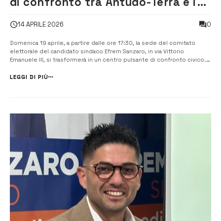
di confronto tra Antudo-Terra e i
cittadini
0
14 APRILE 2026
Domenica 19 aprile, a partire dalle ore 17:30, la sede del comitato
elettorale del candidato sindaco Efrem Sanzaro, in via Vittorio
Emanuele III, si trasformerà in un centro pulsante di confronto civico. ​
L’iniziativa, promossa da Antudo-Terra, nasce da una visione chiara: la
costruzione di una “municipalità condivisa”. ​Partendo d...
LEGGI DI PIÙ