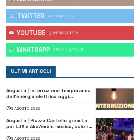
TWITTER
WEBMARTETV
YOUTUBE
@WEBMARTETV
WHATSAPP
‎SEGUI IL CANALE
ULTIMI ARTICOLI
Augusta | Interruzione temporanea
dell’energia elettrica oggi
pomeriggio alla Borgata per dei
lavori
9 AGOSTO 2026
Augusta | Piazza Castello gremita
per LDA e Aka7even: musica, colori
ed emozioni per “Augusta d’Estate”
9 AGOSTO 2026