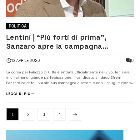
POLITICA
Lentini | “Più forti di prima”,
Sanzaro apre la campagna
elettorale in città
0
12 APRILE 2026
La corsa per Palazzo di Città è entrata ufficialmente nel vivo. Ieri sera,
in un clima di grande partecipazione, il candidato sindaco Efrem
Sanzaro ha dato il via alla sua campagna elettorale con l’inaugurazione
del comitato centrale. All’evento hanno preso parte numerosi giovani
lentinesi, sostenitori e i candidati al consiglio co...
LEGGI DI PIÙ
1
2
3
4