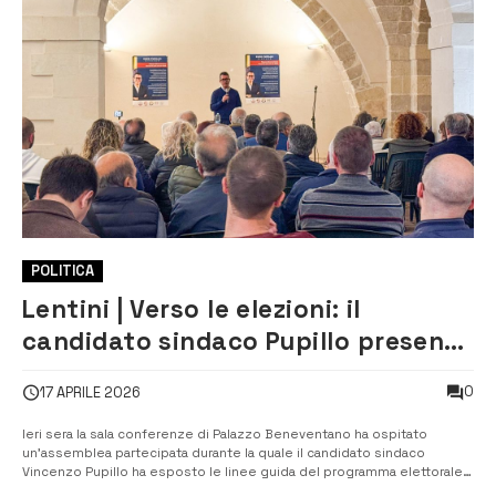
POLITICA
Lentini | Verso le elezioni: il
candidato sindaco Pupillo presenta
le linee guida del suo programma:
0
17 APRILE 2026
“Il futuro della città si costruisce
insieme”
Ieri sera la sala conferenze di Palazzo Beneventano ha ospitato
un’assemblea partecipata durante la quale il candidato sindaco
Vincenzo Pupillo ha esposto le linee guida del programma elettorale,
che puntano a ridisegnare il volto della città. ​Durante la serata, Pupillo