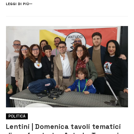
ha evidenziato le grandi opportunità offerte dal territorio, affrontando
LEGGI DI PIÙ
...
POLITICA
Lentini | Domenica tavoli tematici