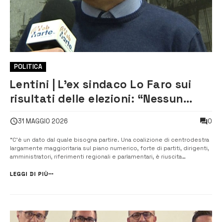
POLITICA
Lentini | L’ex sindaco Lo Faro sui
risultati delle elezioni: “Nessun
territorio può essere trattato come
0
31 MAGGIO 2026
una casella da spostare sulla
scacchiera”
“C’è un dato dal quale bisogna partire. Una coalizione di centrodestra
largamente maggioritaria sul piano numerico, forte di partiti, dirigenti,
amministratori, riferimenti regionali e parlamentari, è riuscita
nell’impresa di perdere l’elezione a Sindaco contro una coalizione di
centrosinistra”, a scriverlo in una nota è l’ex sindaco di Lentin...
LEGGI DI PIÙ