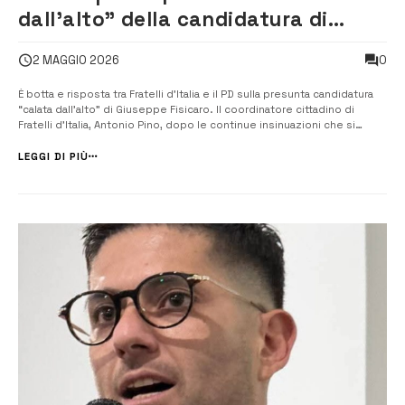
dall’alto” della candidatura di
Fisicaro è botta e risposta tra FDI e
0
2 MAGGIO 2026
PD
È botta e risposta tra Fratelli d’Italia e il PD sulla presunta candidatura
“calata dall’alto” di Giuseppe Fisicaro. Il coordinatore cittadino di
Fratelli d’Italia, Antonio Pino, dopo le continue insinuazioni che si
rincorrono da settimane ha rotto il silenzio dicendo la sua: “Non ho mai
accettato ordini da nessuno. Sono un uomo libero e di [&...
LEGGI DI PIÙ