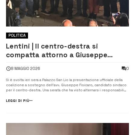
POLITICA
Lentini | Il centro-destra si
compatta attorno a Giuseppe
Fisicaro: ieri sera la presentazione
0
8 MAGGIO 2026
ufficiale a Palazzo San Lio
Si è svolta ieri sera a Palazzo San Lio la presentazione ufficiale della
coalizione a sostegno dell’avv. Giuseppe Fisicaro, candidato sindaco
per il centro-destra. Una serata che ha visto alternarsi i responsabili
delle sette liste che compongono lo schieramento, tutti concordi nel
riconoscere a Fisicaro la capacità di fungere da “cernie...
LEGGI DI PIÙ