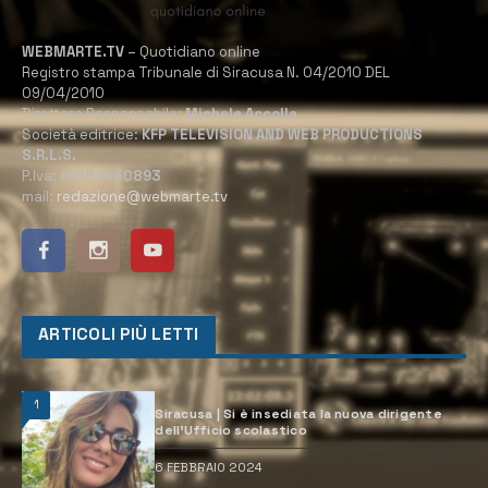
WEBMARTE.TV
– Quotidiano online
Registro stampa Tribunale di Siracusa N. 04/2010 DEL
09/04/2010
Direttore Responsabile:
Michele Accolla
Società editrice:
KFP TELEVISION AND WEB PRODUCTIONS
S.R.L.S.
P.Iva:
02184950893
mail:
redazione@webmarte.tv
ARTICOLI PIÙ LETTI
1
Siracusa | Si è insediata la nuova dirigente
dell’Ufficio scolastico
6 FEBBRAIO 2024