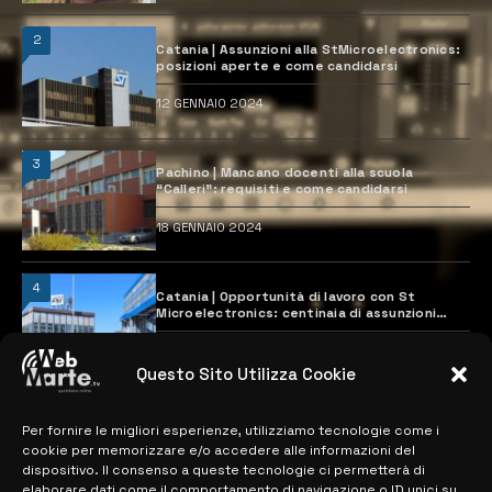
2
Catania | Assunzioni alla StMicroelectronics:
posizioni aperte e come candidarsi
12 GENNAIO 2024
3
Pachino | Mancano docenti alla scuola
“Calleri”: requisiti e come candidarsi
18 GENNAIO 2024
4
Catania | Opportunità di lavoro con St
Microelectronics: centinaia di assunzioni
previste
28 MARZO 2024
Questo Sito Utilizza Cookie
Per fornire le migliori esperienze, utilizziamo tecnologie come i
MAPPA DEL SITO
cookie per memorizzare e/o accedere alle informazioni del
dispositivo. Il consenso a queste tecnologie ci permetterà di
elaborare dati come il comportamento di navigazione o ID unici su