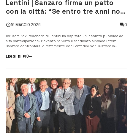
Lentini | Sanzaro firma un patto
con la città: “Se entro tre anni non
realizzo un terzo del programma,
0
16 MAGGIO 2026
mi dimetto”
Ieri sera l’ex Pescheria di Lentini ha ospitato un incontro pubblico ad
alta partecipazione. L’evento ha visto il candidato sindaco Efrem
Sanzaro confrontarsi direttamente con i cittadini per illustrare la
propria idea di futuro per la comunità. Ad aprire la serie di interventi è
stata Maria Adagio, esponente di Antudo-Terra, la quale ha delin...
LEGGI DI PIÙ