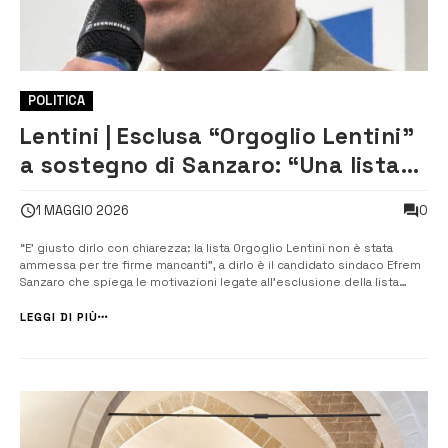
POLITICA
Lentini | Esclusa “Orgoglio Lentini”
a sostegno di Sanzaro: “Una lista
in meno non cancella una comunità
0
1 MAGGIO 2026
che cresce”
“E’ giusto dirlo con chiarezza: la lista Orgoglio Lentini non è stata
ammessa per tre firme mancanti”, a dirlo è il candidato sindaco Efrem
Sanzaro che spiega le motivazioni legate all’esclusione della lista
“Orgoglio Lentini”. “Mi dispiace per coloro che si erano messi a
disposizione”. “Ma...
LEGGI DI PIÙ