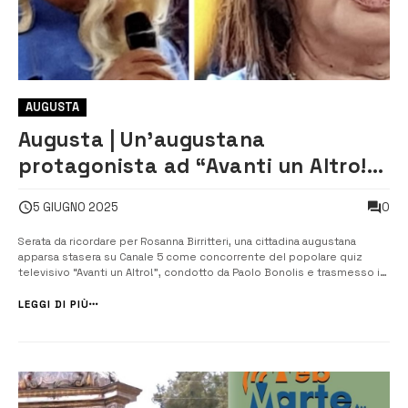
AUGUSTA
Augusta | Un’augustana
protagonista ad “Avanti un Altro!”
su Canale 5
0
5 GIUGNO 2025
Serata da ricordare per Rosanna Birritteri, una cittadina augustana
apparsa stasera su Canale 5 come concorrente del popolare quiz
televisivo “Avanti un Altro!”, condotto da Paolo Bonolis e trasmesso in
prima serata subito dopo Striscia la Notizia. Tra le domande poste
durante il gioco, una in particolare ha segnato il suo percorso: “I
LEGGI DI PIÙ
writers...