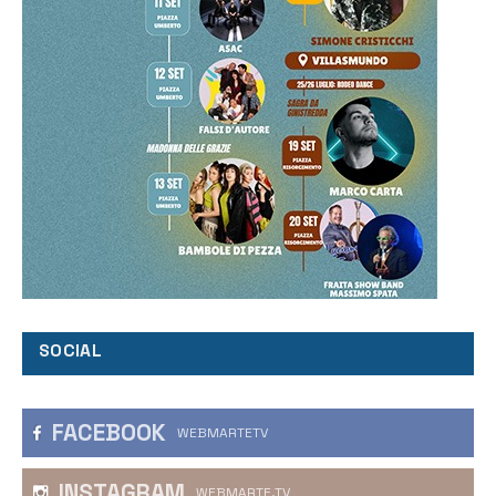
SOCIAL
FACEBOOK
WEBMARTETV
INSTAGRAM
WEBMARTE.TV