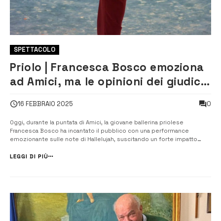
SPETTACOLO
Priolo | Francesca Bosco emoziona
ad Amici, ma le opinioni dei giudici
si dividono
0
16 FEBBRAIO 2025
Oggi, durante la puntata di Amici, la giovane ballerina priolese
Francesca Bosco ha incantato il pubblico con una performance
emozionante sulle note di Hallelujah, suscitando un forte impatto
emotivo sulla docente Alessandra Lettieri. Tuttavia, le opinioni dei
giudici sono state contrastanti. Rossella Brescia ha elogiato con
LEGGI DI PIÙ
entusiasmo l&#8217...