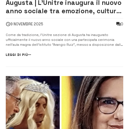
Augusta | L’Unitre inaugura il nuovo
anno sociale tra emozione, cultura
e progetti condivisi
0
9 NOVEMBRE 2025
Come da tradizione, l’Unitre sezione di Augusta ha inaugurato
ufficialmente il nuovo anno sociale con una partecipata cerimonia
nell’aula magna dell’Istituto “Arangio Ruiz”, messo a disposizione dalla
scuola anche per il nuovo ciclo di incontri settimanali. L’evento si è
aperto con il saluto del segretario e cerimoniere Carmelo Addia, che
LEGGI DI PIÙ
dopo...