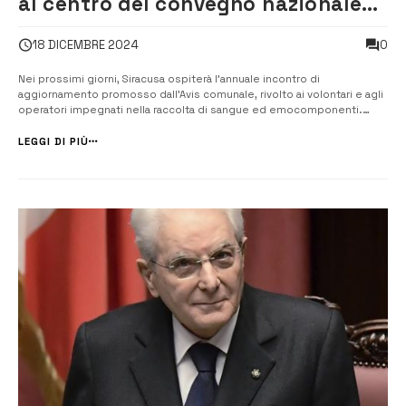
al centro del convegno nazionale
Avis a Siracusa
0
18 DICEMBRE 2024
Nei prossimi giorni, Siracusa ospiterà l’annuale incontro di
aggiornamento promosso dall’Avis comunale, rivolto ai volontari e agli
operatori impegnati nella raccolta di sangue ed emocomponenti.
Previsti i saluti istituzionali del sindaco di Siracusa, Francesco Italia, e
di altre importanti personalità, tra cui Salvatore Requirez, ...
LEGGI DI PIÙ