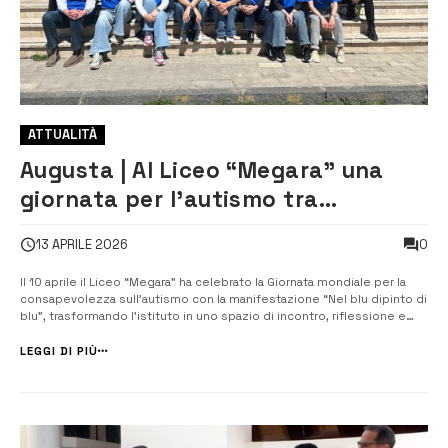
ATTUALITÀ
Augusta | Al Liceo “Megara” una
giornata per l’autismo tra
emozione e consapevolezza
0
13 APRILE 2026
Il 10 aprile il Liceo “Megara” ha celebrato la Giornata mondiale per la
consapevolezza sull’autismo con la manifestazione “Nel blu dipinto di
blu”, trasformando l’istituto in uno spazio di incontro, riflessione e
partecipazione attiva. L’iniziativa, promossa dal Dipartimento per
l’Inclusione e coordinata dalla docente Lia Passanisi, Funzione s...
LEGGI DI PIÙ