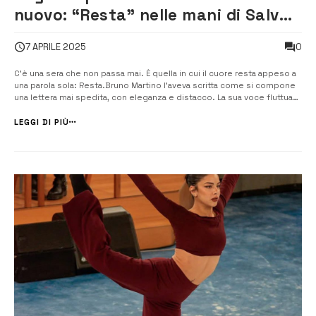
nuovo: “Resta” nelle mani di Salvo
Fruciano [VIDEO]
0
7 APRILE 2025
C’è una sera che non passa mai. È quella in cui il cuore resta appeso a
una parola sola: Resta.Bruno Martino l’aveva scritta come si compone
una lettera mai spedita, con eleganza e distacco. La sua voce fluttuava
tra le pieghe di un amore che si consuma nel silenzio, con la grazia di
chi sa […]
LEGGI DI PIÙ