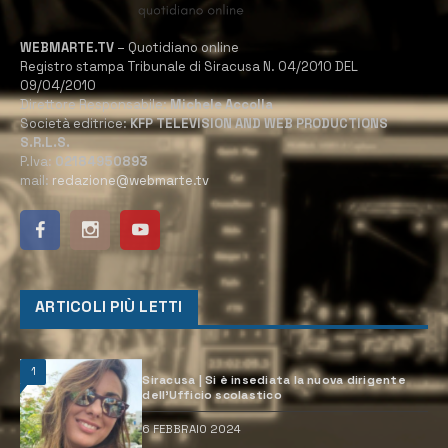
WEBMARTE.TV
– Quotidiano online
Registro stampa Tribunale di Siracusa N. 04/2010 DEL
09/04/2010
Direttore Responsabile:
Michele Accolla
Società editrice:
KFP TELEVISION AND WEB PRODUCTIONS
S.R.L.S.
P.Iva:
02184950893
mail:
redazione@webmarte.tv
ARTICOLI PIÙ LETTI
1
Siracusa | Si è insediata la nuova dirigente
dell’Ufficio scolastico
6 FEBBRAIO 2024