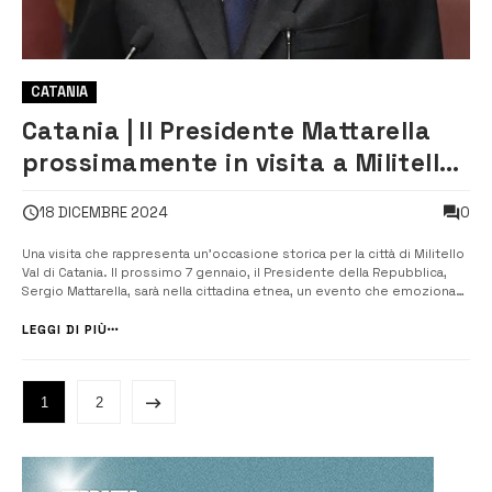
CATANIA
Catania | Il Presidente Mattarella
prossimamente in visita a Militello
Val di Catania
0
18 DICEMBRE 2024
Una visita che rappresenta un’occasione storica per la città di Militello
Val di Catania. Il prossimo 7 gennaio, il Presidente della Repubblica,
Sergio Mattarella, sarà nella cittadina etnea, un evento che emoziona
profondamente la comunità locale. Durante la sua permanenza, il
Presidente Mattarella inaugurerà la ristrutturata scuola Pie...
LEGGI DI PIÙ
1
2