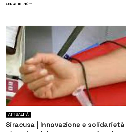
Pippo Gianni ha rivolto i suoi auguri alla festeggiata, so...
LEGGI DI PIÙ
ATTUALITÀ
Siracusa | Innovazione e solidarietà