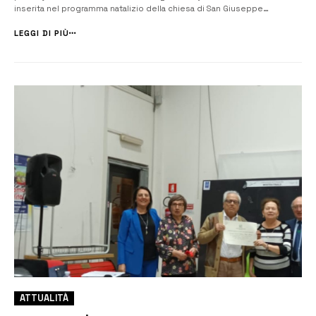
inserita nel programma natalizio della chiesa di San Giuseppe
Innografo, grazie alla disponibilità e alla sensibilità di padre Mazzotta e
della sua équipe pastorale. I giovani soci dell’associazione, sup...
LEGGI DI PIÙ
ATTUALITÀ