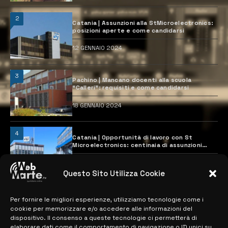
2
Catania | Assunzioni alla StMicroelectronics:
posizioni aperte e come candidarsi
12 GENNAIO 2024
3
Pachino | Mancano docenti alla scuola
“Calleri”: requisiti e come candidarsi
18 GENNAIO 2024
4
Catania | Opportunità di lavoro con St
Microelectronics: centinaia di assunzioni
previste
28 MARZO 2024
Questo Sito Utilizza Cookie
Per fornire le migliori esperienze, utilizziamo tecnologie come i
MAPPA DEL SITO
cookie per memorizzare e/o accedere alle informazioni del
dispositivo. Il consenso a queste tecnologie ci permetterà di
elaborare dati come il comportamento di navigazione o ID unici su