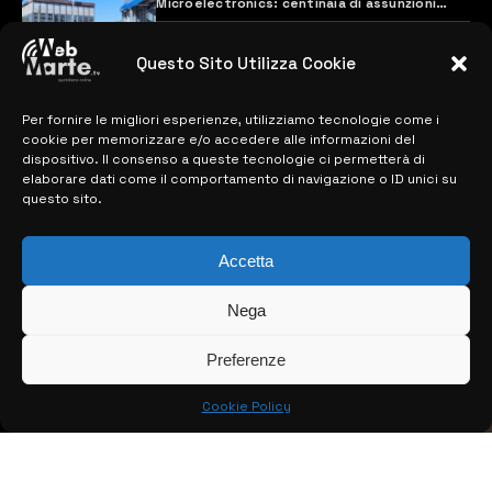
Microelectronics: centinaia di assunzioni
previste
28 MARZO 2024
Questo Sito Utilizza Cookie
Per fornire le migliori esperienze, utilizziamo tecnologie come i
MAPPA DEL SITO
cookie per memorizzare e/o accedere alle informazioni del
dispositivo. Il consenso a queste tecnologie ci permetterà di
> NOTIZIE
elaborare dati come il comportamento di navigazione o ID unici su
questo sito.
> EDIZIONI LOCALI
Accetta
> CONTATTI
> INFO
Nega
Preferenze
Cookie Policy