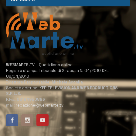
WEBMARTE.TV
– Quotidiano online
Registro stampa Tribunale di Siracusa N. 04/2010 DEL
09/04/2010
Direttore Responsabile:
Michele Accolla
Società editrice:
KFP TELEVISION AND WEB PRODUCTIONS
S.R.L.S.
P.Iva:
02184950893
mail:
redazione@webmarte.tv