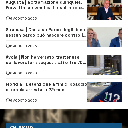
Augusta | Rottamazione quinquies,
Forza Italia rivendica il risultato: «La
proposta è nostra»
6 AGOSTO 2026
Siracusa | Carta su Parco degli Iblei:
nessun parco può nascere contro le
comunità e il territorio
6 AGOSTO 2026
Avola | Non ha versato trattenute
dei lavoratori: sequestrati oltre 700
mila euro a imprenditore della
climatizzazione
6 AGOSTO 2026
Floridia | Detenzione a fini di spaccio
di crack: arrestato 22enne
6 AGOSTO 2026
CHI SIAMO