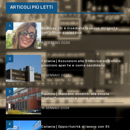
ARTICOLI PIÙ LETTI
1
Siracusa | Si è insediata la nuova dirigente
dell’Ufficio scolastico
6 FEBBRAIO 2024
2
Catania | Assunzioni alla StMicroelectronics:
posizioni aperte e come candidarsi
12 GENNAIO 2024
3
Pachino | Mancano docenti alla scuola
“Calleri”: requisiti e come candidarsi
18 GENNAIO 2024
4
Catania | Opportunità di lavoro con St