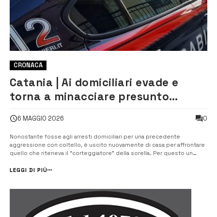
CRONACA
Catania | Ai domiciliari evade e
torna a minacciare presunto
corteggiatore della sorella:
0
6 MAGGIO 2026
fermato
Nonostante fosse agli arresti domiciliari per una precedente
aggressione con coltello, è uscito nuovamente di casa per affrontare
quello che riteneva il “corteggiatore” della sorella. Per questo un
59enne di Calatabiano è stato denunciato dai Carabinieri della locale
Stazione per evasione, minacce e porto di oggetti atti ad offendere.
LEGGI DI PIÙ
L’uomo e...