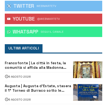
TWITTER
WEBMARTETV
YOUTUBE
@WEBMARTETV
WHATSAPP
‎SEGUI IL CANALE
ULTIMI ARTICOLI
Francofonte | La città in festa, la
comunità si affida alla Madonna
della Neve tra fede e tradizione
6 AGOSTO 2026
Augusta | Augusta d’Estate, stasera
il 1° Torneo di Burraco sotto le
Stelle: piazza D’Astorga già sold out
6 AGOSTO 2026