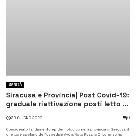
SANITÀ
Siracusa e Provincia| Post Covid-19:
graduale riattivazione posti letto di
Geriatria e Riabilitazione
0
20 GIUGNO 2020
Considerato l’andamento epidemiologico nella provincia di Siracusa, il
direttore sanitario dell’ospedale Avola/Noto Rosario Di Lorenzo ha