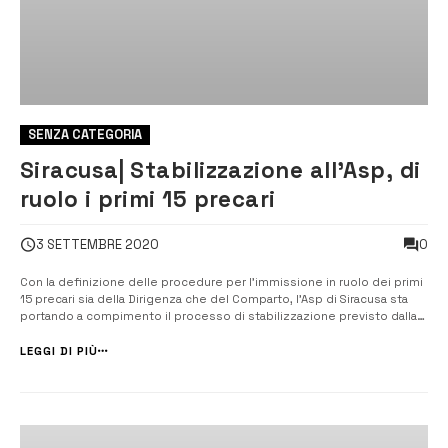
SENZA CATEGORIA
Siracusa| Stabilizzazione all’Asp, di
ruolo i primi 15 precari
0
3 SETTEMBRE 2020
Con la definizione delle procedure per l’immissione in ruolo dei primi
15 precari sia della Dirigenza che del Comparto, l’Asp di Siracusa sta
portando a compimento il processo di stabilizzazione previsto dalla
legge Madia e dalle successive modifiche ed integrazioni per le quali
è stato bandito apposito avviso i cui termini sono scaduti lo sco...
LEGGI DI PIÙ