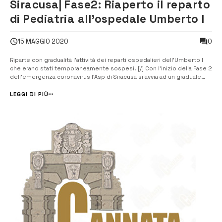
Siracusa| Fase2: Riaperto il reparto
di Pediatria all’ospedale Umberto I
0
15 MAGGIO 2020
Riparte con gradualità l’attività dei reparti ospedalieri dell’Umberto I
che erano stati temporaneamente sospesi. [/] Con l’inizio della Fase 2
dell’emergenza coronavirus l’Asp di Siracusa si avvia ad un graduale
ritorno alla normalità, ovvero alla riattivazione dei servizi ospedalieri
provvisoriamente ridotti o sospesi durante la Fase 1. Già ...
LEGGI DI PIÙ