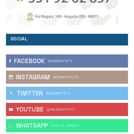
SOCIAL
FACEBOOK
WEBMARTETV
INSTAGRAM
WEBMARTE.TV
TWITTER
WEBMARTETV
YOUTUBE
@WEBMARTETV
WHATSAPP
‎SEGUI IL CANALE