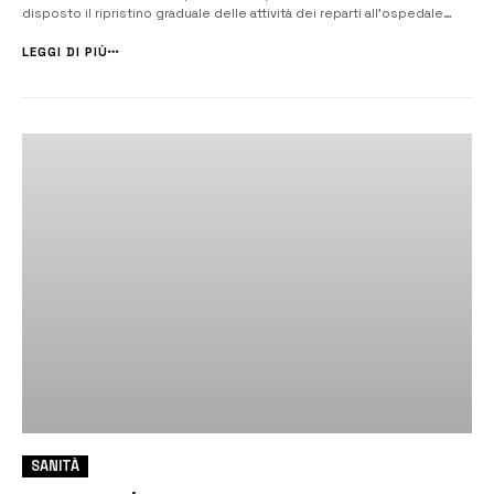
disposto il ripristino graduale delle attività dei reparti all’ospedale
Trigona con la riattivazione, dalle ore 8 di lunedì 22 giugno 2020, del
reparto di Geriatria con 12 posti letto e l’allocazione nello s...
LEGGI DI PIÙ
SANITÀ