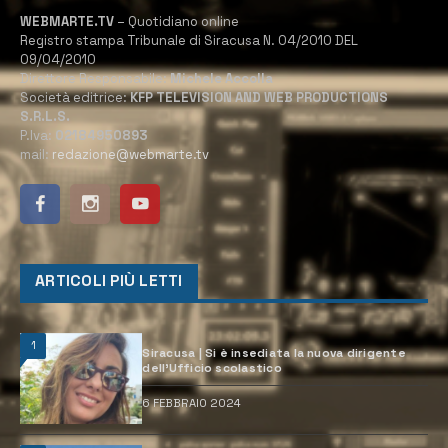
WEBMARTE.TV
– Quotidiano online
Registro stampa Tribunale di Siracusa N. 04/2010 DEL
09/04/2010
Direttore Responsabile:
Michele Accolla
Società editrice:
KFP TELEVISION AND WEB PRODUCTIONS
S.R.L.S.
P.Iva:
02184950893
mail:
redazione@webmarte.tv
ARTICOLI PIÙ LETTI
1
Siracusa | Si è insediata la nuova dirigente
dell’Ufficio scolastico
6 FEBBRAIO 2024