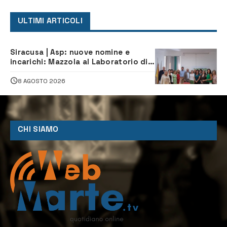
ULTIMI ARTICOLI
Siracusa | Asp: nuove nomine e
incarichi: Mazzola al Laboratorio di
Sanità pubblica, Matteliano al
Servizio Legale
8 AGOSTO 2026
CHI SIAMO