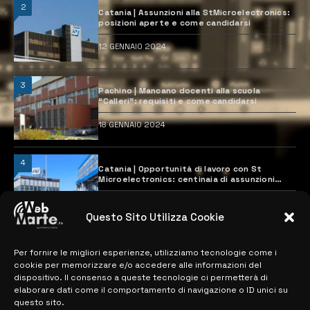
2
Catania | Assunzioni alla StMicroelectronics:
posizioni aperte e come candidarsi
12 GENNAIO 2024
3
Pachino | Mancano docenti alla scuola
“Calleri”: requisiti e come candidarsi
18 GENNAIO 2024
4
Catania | Opportunità di lavoro con St
Microelectronics: centinaia di assunzioni
previste
28 MARZO 2024
Questo Sito Utilizza Cookie
Per fornire le migliori esperienze, utilizziamo tecnologie come i
MAPPA DEL SITO
cookie per memorizzare e/o accedere alle informazioni del
dispositivo. Il consenso a queste tecnologie ci permetterà di
> NOTIZIE
elaborare dati come il comportamento di navigazione o ID unici su
questo sito.