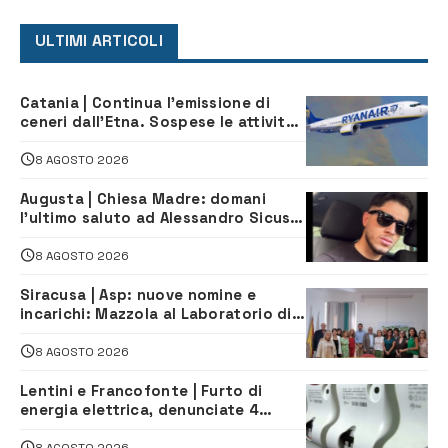
ULTIMI ARTICOLI
Catania | Continua l’emissione di
ceneri dall’Etna. Sospese le attività
all’aeroporto di Fontanarossa
8 AGOSTO 2026
Augusta | Chiesa Madre: domani
l’ultimo saluto ad Alessandro Sicuso,
morto in un incidente stradale
8 AGOSTO 2026
Siracusa | Asp: nuove nomine e
incarichi: Mazzola al Laboratorio di
Sanità pubblica, Matteliano al
Servizio Legale
8 AGOSTO 2026
Lentini e Francofonte | Furto di
energia elettrica, denunciate 4
persone
8 AGOSTO 2026