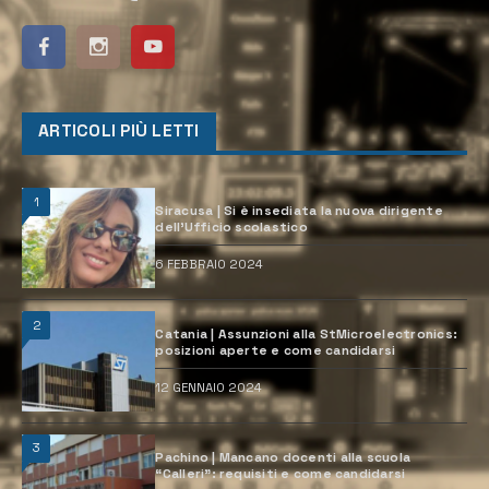
ARTICOLI PIÙ LETTI
1
Siracusa | Si è insediata la nuova dirigente
dell’Ufficio scolastico
6 FEBBRAIO 2024
2
Catania | Assunzioni alla StMicroelectronics:
posizioni aperte e come candidarsi
12 GENNAIO 2024
3
Pachino | Mancano docenti alla scuola
“Calleri”: requisiti e come candidarsi