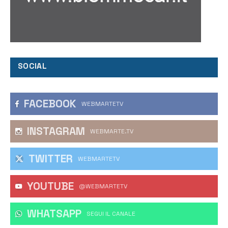
SOCIAL
FACEBOOK
WEBMARTETV
INSTAGRAM
WEBMARTE.TV
TWITTER
WEBMARTETV
YOUTUBE
@WEBMARTETV
WHATSAPP
‎SEGUI IL CANALE