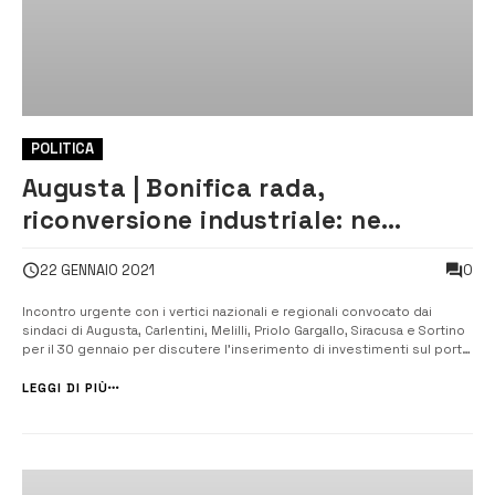
POLITICA
Augusta | Bonifica rada,
riconversione industriale: ne
chiedono l’inserimento nel
0
22 GENNAIO 2021
Recovery Fund i sindaci
Incontro urgente con i vertici nazionali e regionali convocato dai
sindaci di Augusta, Carlentini, Melilli, Priolo Gargallo, Siracusa e Sortino
per il 30 gennaio per discutere l’inserimento di investimenti sul porto
di Augusta nel Recovery Fund. “Nel piano devono essere inseriti i
progetti di riconversione industriale del polo petrolchim...
LEGGI DI PIÙ