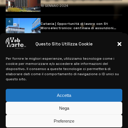
18 GENNAIO 2024
4
Catania | Opportunità di lavoro con St
Microelectronics: centinaia di assunzioni
previste
28 MARZO 2024
Questo Sito Utilizza Cookie
Per fornire le migliori esperienze, utilizziamo tecnologie come i
MAPPA DEL SITO
cookie per memorizzare e/o accedere alle informazioni del
dispositivo. Il consenso a queste tecnologie ci permetterà di
> NOTIZIE
elaborare dati come il comportamento di navigazione o ID unici su
questo sito.
> EDIZIONI LOCALI
> CONTATTI
Accetta
> INFO
Nega
Preferenze