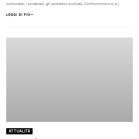
comunale, i sindacati, gli operatori portuali, Confcommercio e
Confindustria, che si sono confrontati in un tavolo tecnico. Ritenute
necessarie azioni comuni volte all’inserimento di ulteriori progetti ...
LEGGI DI PIÙ
ATTUALITÀ