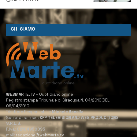
CHI SIAMO
WEBMARTE.TV
– Quotidiano online
Registro stampa Tribunale di Siracusa N. 04/2010 DEL
09/04/2010
Direttore Responsabile:
Michele Accolla
Società editrice:
KFP TELEVISION AND WEB PRODUCTIONS
S.R.L.S.
P.Iva:
02184950893
mail:
redazione@webmarte.tv