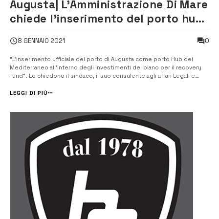
Augusta| L’Amministrazione Di Mare
chiede l’inserimento del porto hub
nel piano per Recovery fund
0
8 GENNAIO 2021
“L’inserimento ufficiale del porto di Augusta come porto Hub del
Mediterraneo all’interno degli investimenti del piano per il recovery
fund”. Lo chiedono il sindaco, il suo consulente agli affari Legali e
l’assessore al Porto, in una lettera inviata al Governo, alla Regione e al
presidente dell’Autorità di sistema portu...
LEGGI DI PIÙ