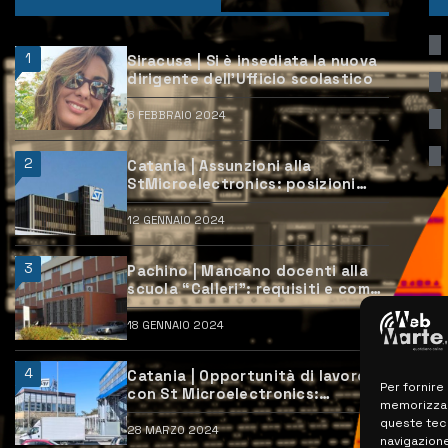
1
Siracusa | Si è insediata la nuova
dirigente dell’Ufficio scolastico
6 FEBBRAIO 2024
2
Catania | Assunzioni alla
StMicroelectronics: posizioni
aperte e come candidarsi
12 GENNAIO 2024
3
Pachino | Mancano docenti alla
scuola “Calleri”: requisiti e come
candidarsi
18 GENNAIO 2024
4
Catania | Opportunità di lavoro
Per fornire
con St Microelectronics:
memorizzare
centinaia di assunzioni previste
queste tec
28 MARZO 2024
navigazione