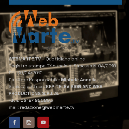
WEBMARTE.TV
– Quotidiano online
Registro stampa Tribunale di Siracusa N. 04/2010
DEL 09/04/2010
Direttore Responsabile:
Michele Accolla
Società editrice:
KFP TELEVISION AND WEB
PRODUCTIONS S.R.L.S.
P.Iva:
02184950893
mail:
redazione@webmarte.tv