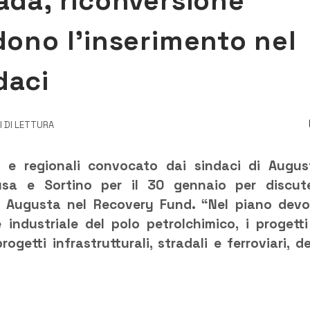
ada, riconversione
dono l’inserimento nel
daci
I DI LETTURA
i e regionali convocato dai sindaci di Augus
racusa e Sortino per il 30 gennaio per discut
 di Augusta nel Recovery Fund. “Nel piano dev
e industriale del polo petrolchimico, i progetti
ogetti infrastrutturali, stradali e ferroviari, de