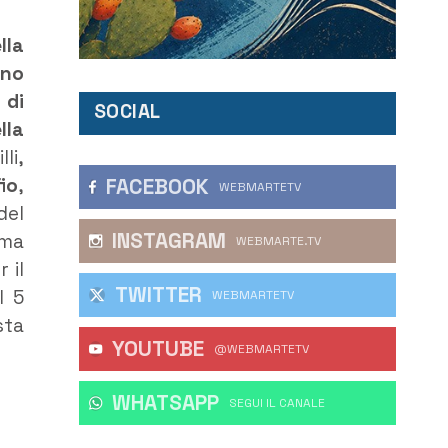
lla
ono
 di
SOCIAL
lla
li,
io
,
FACEBOOK
WEBMARTETV
del
INSTAGRAM
ima
WEBMARTE.TV
 il
TWITTER
l 5
WEBMARTETV
sta
YOUTUBE
@WEBMARTETV
WHATSAPP
‎SEGUI IL CANALE