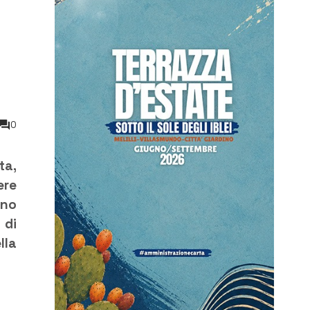
0
ta,
ere
ono
 di
lla