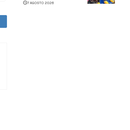
7 AGOSTO 2026
assistenza e prevenzione
aperte a tutti