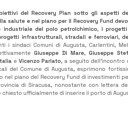
iettivi del Recovery Plan sotto gli aspetti de
della salute e nel piano per il Recovery Fund dev
e industriale del polo petrolchimico, i progetti
ogetti infrastrutturali, stradali e ferroviari, de
i i sindaci Comuni di Augusta, Carlentini, Melil
spettivamente
Giuseppe Di Mare
,
Giuseppe Stef
talia
e
Vicenzo Parlato
, a seguito dell’incontro 
cali del Comune di Augusta, esprimono fortiss
 nel piano del Recovery Fund di investimenti per
rovincia di Siracusa, nonostante con lettera de
chiesto ufficialmente di inserire il porto di Augu