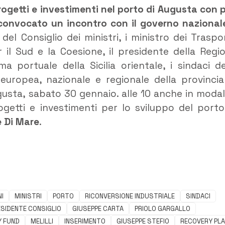
progetti e investimenti nel porto di Augusta con 
convocato un incontro con il governo nazional
 del Consiglio dei ministri, i ministro dei Traspor
er il Sud e la Coesione, il presidente della Regi
ema portuale della Sicilia orientale, i sindaci de
europea, nazionale e regionale della provincia
usta, sabato 30 gennaio. alle 10 anche in modal
getti e investimenti per lo sviluppo del porto
 Di Mare
.
NI
MINISTRI
PORTO
RICONVERSIONE INDUSTRIALE
SINDACI
ESIDENTE CONSIGLIO
GIUSEPPE CARTA
PRIOLO GARGALLO
Y FUND
MELILLI
INSERIMENTO
GIUSEPPE STEFIO
RECOVERY PL