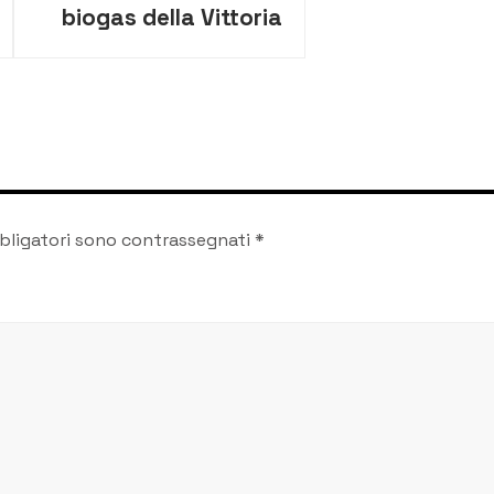
biogas della Vittoria
Energia, mercoledì il
verdetto del Tar di
Catania
bligatori sono contrassegnati
*