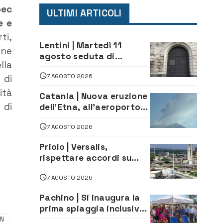
pec
ULTIMI ARTICOLI
e e
ti,
Lentini | Martedì 11
one
agosto seduta di
lla
Consiglio Comunale
7 AGOSTO 2026
 di
ità
Catania | Nuova eruzione
 di
dell’Etna, all’aeroporto
Bellini voli in arrivo
7 AGOSTO 2026
dirottati
Priolo | Versalis,
rispettare accordi su
salvaguardia dei posti di
7 AGOSTO 2026
lavoro. Il sindaco scrive
alla società
Pachino | Si inaugura la
prima spiaggia inclusiva
della provincia:
AN